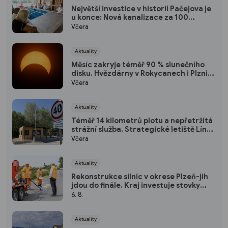
Největší investice v historii Pačejova je
u konce: Nová kanalizace za 100
milionů korun získala kolaudaci, obec
Včera
uspořádala oslavu
Aktuality
Měsíc zakryje téměř 90 % slunečního
disku. Hvězdárny v Rokycanech i Plzni
zvou na podvečerní sledování
Včera
nebeského divadla
Aktuality
Téměř 14 kilometrů plotu a nepřetržitá
strážní služba. Strategické letiště Líně
má od srpna nový režim vstupů
Včera
Aktuality
Rekonstrukce silnic v okrese Plzeň-jih
jdou do finále. Kraj investuje stovky
milionů do nových povrchů i moderních
6. 8.
technologií
Aktuality