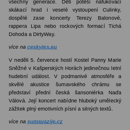
všechny generace. Děti potěší nafukovací
skákací hrad i veselé vystoupení Culinky,
dospělé zase koncerty Terezy Balonové,
rappera Lipa nebo rockových formací Tichá
Dohoda a DirtyWay.
více na
ceskyles.eu
V neděli 5. července hostí Kostel Panny Marie
Sněžné v Kašperských Horách jedinečnou letní
hudební událost. V podmanivé atmosféře a
skvělé akustice šumavského chrámu se
představí přední česká šansoniérka Naďa
Válová. Její koncert nabídne hluboký umělecký
zážitek plný emotivních písní a silných textů.
více na
sumavazije.cz