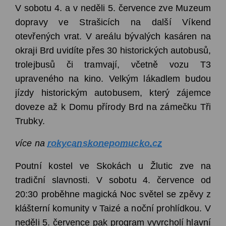
V sobotu 4. a v neděli 5. července zve Muzeum
dopravy ve Strašicích na další Víkend
otevřených vrat. V areálu bývalých kasáren na
okraji Brd uvidíte přes 30 historických autobusů,
trolejbusů či tramvají, včetně vozu T3
upraveného na kino. Velkým lákadlem budou
jízdy historickým autobusem, který zájemce
doveze až k Domu přírody Brd na zámečku Tři
Trubky.
více na
rokycanskonepomucko.cz
Poutní kostel ve Skokách u Žlutic zve na
tradiční slavnosti. V sobotu 4. července od
20:30 proběhne magická Noc světel se zpěvy z
klášterní komunity v Taizé a noční prohlídkou. V
neděli 5. července pak program vyvrcholí hlavní