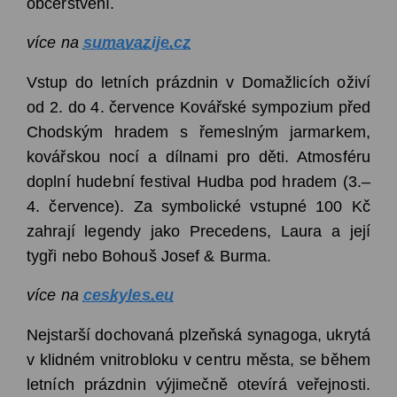
občerstvení.
více na
sumavazije.cz
Vstup do letních prázdnin v Domažlicích oživí
od 2. do 4. července Kovářské sympozium před
Chodským hradem s řemeslným jarmarkem,
kovářskou nocí a dílnami pro děti. Atmosféru
doplní hudební festival Hudba pod hradem (3.–
4. července). Za symbolické vstupné 100 Kč
zahrají legendy jako Precedens, Laura a její
tygři nebo Bohouš Josef & Burma.
více na
ceskyles.eu
Nejstarší dochovaná plzeňská synagoga, ukrytá
v klidném vnitrobloku v centru města, se během
letních prázdnin výjimečně otevírá veřejnosti.