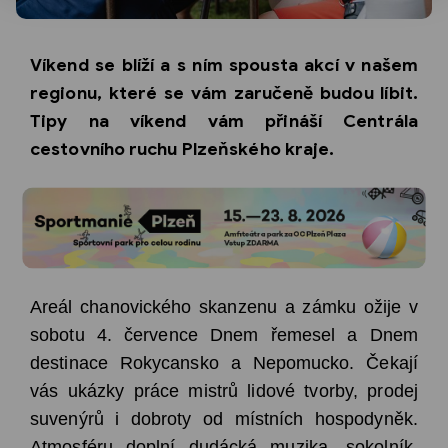
Víkend se blíží a s ním spousta akcí v našem
regionu, které se vám zaručeně budou líbit.
Tipy na víkend vám přináší Centrála
cestovního ruchu Plzeňského kraje.
Areál chanovického skanzenu a zámku ožije v
sobotu 4. července Dnem řemesel a Dnem
destinace Rokycansko a Nepomucko. Čekají
vás ukázky práce mistrů lidové tvorby, prodej
suvenýrů i dobroty od místních hospodyněk.
Atmosféru doplní dudácká muzika, sokolník,