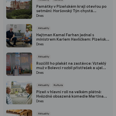
Památky v Plzeňském kraji otevřou po
setmění: Horšovský Týn chystá
japonský program, Rabí osvítí svíčky
Dnes
Aktuality
Hejtman Kamal Farhan jednal s
ministrem Karlem Havlíčkem: Plzeňský
kraj chce sázet na inovace a
Dnes
kvalifikované pracovníky
Aktuality
Rozčílil ho plakát na zastávce: Vzteklý
muž v Bolevci rozbil přístřešek a ujel
tramvají, strážníci ho bleskově dostihli
Dnes
(VIDEO)
Aktuality
Kultura
Plzeň v hlavní roli na velkém plátně:
Hvězdně obsazená komedie Martina
Horského se představí na bezplatné
Dnes
projekci na Lochotíně
Aktuality