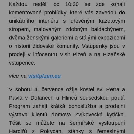
Každou neděli od 10:30 se zde konají
komentované prohlídky, které vás zavedou do
unikátního interiéru s dřevěným kazetovým
stropem,
malovaným zdobným baldachýnem,
dvěma ženskými galeriemi
a stálými expozicemi
o historii židovské komunity.
Vstupenky jsou v
prodeji v infocentru Visit Plzeň a na Plzeňské
vstupence.
více na
visitplzen.eu
V sobotu 4. července ožije kostel sv. Petra a
Pavla v Dolanech u Hlinců sousedskou poutí.
Program zahájí krátká bohoslužba a prodejní
výstava klientů domova Zvíkovecká kytička.
Těšit se můžete na šermířské vystoupení
Harcířů z Rokycan, stánky s řemeslnými