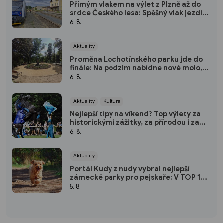
Přímým vlakem na výlet z Plzně až do
srdce Českého lesa: Spěšný vlak jezdí
každou sobotu až do října
6. 8.
Aktuality
Proměna Lochotínského parku jde do
finále: Na podzim nabídne nové molo,
cvičební prvky i vodopád
6. 8.
Aktuality
Kultura
Nejlepší tipy na víkend? Top výlety za
historickými zážitky, za přírodou i za
kulturou
6. 8.
Aktuality
Portál Kudy z nudy vybral nejlepší
zámecké parky pro pejskaře: V TOP 10
nechybí ani jeden kousek od Plzně
5. 8.