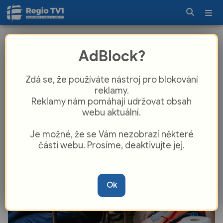
Nejlepší tipy na víkend? Řemesla,
AdBlock?
oživlé památky, historická technika i
vůně levandule
Zdá se, že používáte nástroj pro blokování
reklamy.
Reklamy nám pomáhají udržovat obsah
webu aktuální.
Je možné, že se Vám nezobrazí některé
části webu. Prosíme, deaktivujte jej.
Ok