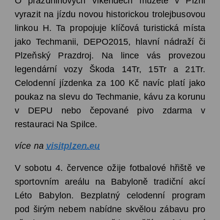
O prázdninových víkendech můžete v Plzni
vyrazit na jízdu novou historickou trolejbusovou
linkou H. Ta propojuje klíčová turistická místa
jako Techmanii, DEPO2015, hlavní nádraží či
Plzeňský Prazdroj. Na lince vás provezou
legendární vozy Škoda 14Tr, 15Tr a 21Tr.
Celodenní jízdenka za 100 Kč navíc platí jako
poukaz na slevu do Techmanie, kávu za korunu
v DEPU nebo čepované pivo zdarma v
restauraci Na Spilce.
více na
visitplzen.eu
V sobotu 4. července ožije fotbalové hřiště ve
sportovním areálu na Babyloně tradiční akcí
Léto Babylon. Bezplatný celodenní program
pod širým nebem nabídne skvělou zábavu pro