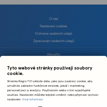
O nás
Nastavení cookies
Ochrana osobních údajů
Zpracování osobních údajů
Aktuality
×
Krimi
Tyto webové stránky používají soubory
Sport
cookie.
Kultura
Stránka Regio TV1 ukládá data, jako jsou soubory cookie, aby
Cestování
umožnila základní funkčnost stránek, jakož i marketing,
personalizaci a analýzu. Používáním webu s tím vyjadřujete
souhlas. Nastavení můžete kdykoli změnit, nebo přijmout výchozí
©️
Primetime Media s.r.o.
nastavení.
Více informací
Všeobecné podmínky