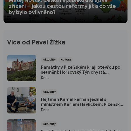
Matěj Novák: Česká republika a krajské
zřízení – jakou cestou reformy jít a co vše
by bylo ovlivněno?
Více od Pavel Žižka
Aktuality
Kultura
Památky v Plzeňském kraji otevřou po
setmění: Horšovský Týn chystá
japonský program, Rabí osvítí svíčky
Dnes
Aktuality
Hejtman Kamal Farhan jednal s
ministrem Karlem Havlíčkem: Plzeňský
kraj chce sázet na inovace a
Dnes
kvalifikované pracovníky
Aktuality