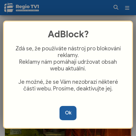
Nejlepší tipy na víkend? Zážitky,
AdBlock?
které jste dříve zažít nemohli,
největší přehlídka vojenské techniky
Zdá se, že používáte nástroj pro blokování
a mnoho dalšího
reklamy.
Reklamy nám pomáhají udržovat obsah
webu aktuální.
Je možné, že se Vám nezobrazí některé
části webu. Prosíme, deaktivujte jej.
Ok