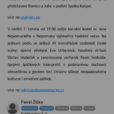
představení Romeo a Julie v podání Spolku Kašpar.
více na
ceskyles.eu
V neděli 7. června od 19:00 zažije barokní kostel sv. Jana
Nepomuckého v Nepomuku výjimečný hudební večer. Na
jednom pódiu se setkají tři mimořádné osobnosti české
scény: operní pěvkyně Eva Urbanová, houslový virtuos
Václav Hudeček a renomovaný varhaník Pavel Svoboda.
Spojení špičkových interpretů s podmanivou duchovní
atmosférou a geniem loci chrámu slibuje neopakovatelný
kulturní i emotivní zážitek.
více na
rokycanskonepomucko.cz
Pavel Žižka
Karlovarský
Plzeňský
Aktuality
Kultura
Z kraje
Publikováno
4. 6.