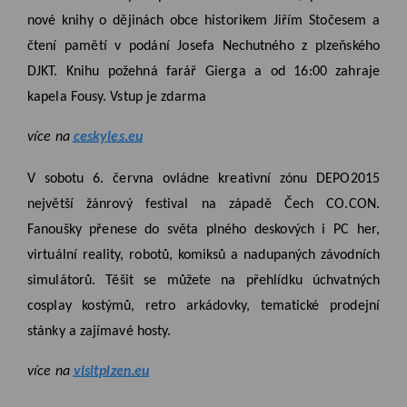
nové knihy o dějinách obce historikem Jiřím Stočesem a
čtení pamětí v podání Josefa Nechutného z plzeňského
DJKT. Knihu požehná farář Gierga a od 16:00 zahraje
kapela Fousy. Vstup je zdarma
více na
ceskyles.eu
V sobotu 6. června ovládne kreativní zónu DEPO2015
největší žánrový festival na západě Čech CO.CON.
Fanoušky přenese do světa plného deskových i PC her,
virtuální reality, robotů, komiksů a nadupaných závodních
simulátorů. Těšit se můžete na přehlídku úchvatných
cosplay kostýmů, retro arkádovky, tematické prodejní
stánky a zajímavé hosty.
více na
visitplzen.eu