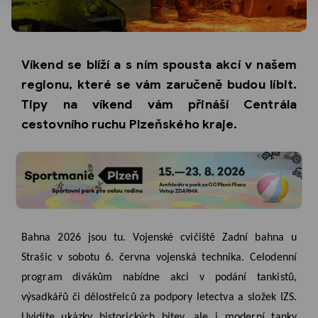
Víkend se blíží a s ním spousta akcí v našem
regionu, které se vám zaručeně budou líbit.
Tipy na víkend vám přináší Centrála
cestovního ruchu Plzeňského kraje.
Bahna 2026 jsou tu. Vojenské cvičiště Zadní bahna u
Strašic v sobotu 6. června vojenská technika. Celodenní
program divákům nabídne akci v podání tankistů,
výsadkářů či dělostřelců za podpory letectva a složek IZS.
Uvidíte ukázky historických bitev, ale i moderní tanky