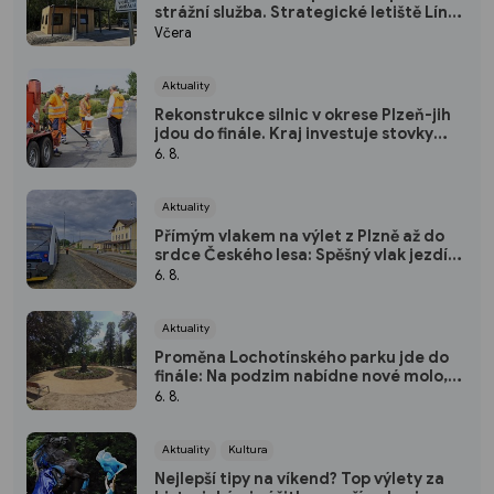
strážní služba. Strategické letiště Líně
má od srpna nový režim vstupů
Včera
Aktuality
Rekonstrukce silnic v okrese Plzeň-jih
jdou do finále. Kraj investuje stovky
milionů do nových povrchů i moderních
6. 8.
technologií
Aktuality
Přímým vlakem na výlet z Plzně až do
srdce Českého lesa: Spěšný vlak jezdí
každou sobotu až do října
6. 8.
Aktuality
Proměna Lochotínského parku jde do
finále: Na podzim nabídne nové molo,
cvičební prvky i vodopád
6. 8.
Aktuality
Kultura
Nejlepší tipy na víkend? Top výlety za