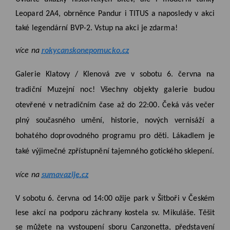
Leopard 2A4, obrněnce Pandur i TITUS a naposledy v akci
také legendární BVP-2. Vstup na akci je zdarma!
více na
rokycanskonepomucko.cz
Galerie Klatovy / Klenová zve v sobotu 6. června na
tradiční Muzejní noc! Všechny objekty galerie budou
otevřené v netradičním čase až do 22:00. Čeká vás večer
plný současného umění, historie, nových vernisáží a
bohatého doprovodného programu pro děti. Lákadlem je
také výjimečné zpřístupnění tajemného gotického sklepení.
více na
sumavazije.cz
V sobotu 6. června od 14:00 ožije park v Šitboři v Českém
lese akcí na podporu záchrany kostela sv. Mikuláše. Těšit
se můžete na vystoupení sboru Canzonetta, představení