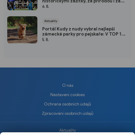
historickými zážitky, za přírodou i za
kulturou
6. 8.
Aktuality
Portál Kudy z nudy vybral nejlepší
zámecké parky pro pejskaře: V TOP 10
nechybí ani jeden kousek od Plzně
5. 8.
O nás
Nastavení cookies
Ochrana osobních údajů
Zpracování osobních údajů
Aktuality