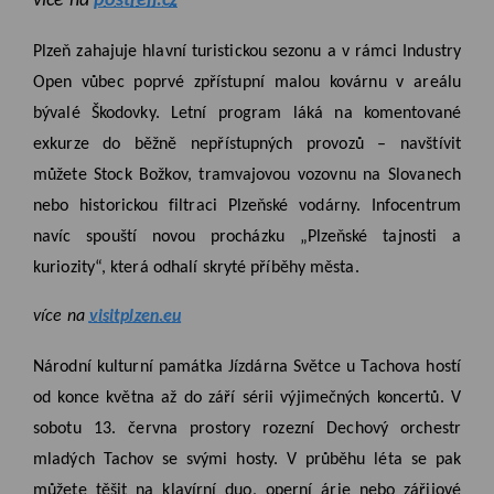
více na
postreli.cz
Plzeň zahajuje hlavní turistickou sezonu a v rámci Industry
Open vůbec poprvé zpřístupní malou kovárnu v areálu
bývalé Škodovky. Letní program láká na komentované
exkurze do běžně nepřístupných provozů – navštívit
můžete Stock Božkov, tramvajovou vozovnu na Slovanech
nebo historickou filtraci Plzeňské vodárny. Infocentrum
navíc spouští novou procházku „Plzeňské tajnosti a
kuriozity“, která odhalí skryté příběhy města.
více na
visitplzen.eu
Národní kulturní památka Jízdárna Světce u Tachova hostí
od konce května až do září sérii výjimečných koncertů. V
sobotu 13. června prostory rozezní Dechový orchestr
mladých Tachov se svými hosty. V průběhu léta se pak
můžete těšit na klavírní duo, operní árie nebo zářijové