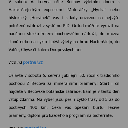
V sobotu 6. června ožije Bochov výletním dnem s
Hartenštejnským expresem! Motoráčky „Hydra“ nebo
historický „Hurvínek“ vás i s koly dovezou na nejvýše
položené nádraží v systému PID. Odtud můžete vyrazit na
naučnou stezku kolem bochovského nádraží, do muzea
slonů nebo na cyklo i pěší výlety na hrad Hartenštejn, do
Valče, Chyše či kolem Doupovských hor.
více na
postreli.cz
Oslavte v sobotu 6. června jubilejní 50. ročník tradičního
pochodu Z Bečova za minerálními prameny! Start i cíl
najdete v Bečovské botanické zahradě, kam je v tento den
vstup zdarma. Na výběr jsou pěší i cyklo trasy od 5 až do
poctivých 100 km. Čeká vás opékání buřtů, léčivé
prameny, diplom pro každého a program na bioferratě.