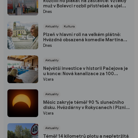
Rozčílil ho plakát na zastávce: Vzteklý
muž v Bolevci rozbil přístřešek a ujel
tramvají, strážníci ho bleskově dostihli
Dnes
(VIDEO)
Aktuality
Kultura
Plzeň v hlavní roli na velkém plátně:
Hvězdně obsazená komedie Martina
Horského se představí na bezplatné
Dnes
projekci na Lochotíně
Aktuality
Největší investice v historii Pačejova je
u konce: Nová kanalizace za 100
milionů korun získala kolaudaci, obec
Včera
uspořádala oslavu
Aktuality
Měsíc zakryje téměř 90 % slunečního
disku. Hvězdárny v Rokycanech i Plzni
zvou na podvečerní sledování
Včera
nebeského divadla
Aktuality
Téměř 14 kilometrů plotu a nepřetržitá