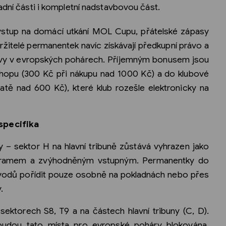
dní části i kompletní nadstavbovou část.
 vstup na domácí utkání MOL Cupu, přátelské zápasy
žitelé permanentek navíc získávají předkupní právo a
itvy v evropských pohárech. Příjemným bonusem jsou
shopu (300 Kč při nákupu nad 1000 Kč) a do klubové
atě nad 600 Kč), které klub rozešle elektronicky na
specifika
y – sektor H na hlavní tribuně zůstává vyhrazen jako
ogramem a zvýhodněným vstupným. Permanentky do
ůvodů pořídit pouze osobně na pokladnách nebo přes
.
ktorech S8, T9 a na částech hlavní tribuny (C, D).
budou tato místa pro evropské poháry blokována.