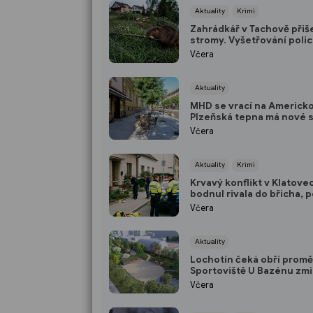
Aktuality
Krimi
Zahrádkář v Tachově přiše
stromy. Vyšetřování polic
odhalilo přísně chráněné
Včera
viníka
Aktuality
MHD se vrací na Americk
Plzeňská tepna má nové 
širší chodníky i zónu 20 
Včera
Aktuality
Krimi
Krvavý konflikt v Klatove
bodnul rivala do břicha, p
ho dopadla do dvou hodi
Včera
Aktuality
Lochotín čeká obří promě
Sportoviště U Bazénu zmi
bude místo něj?
Včera