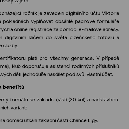
rovský zájem.
házející ročník je zavedení digitálního účtu Viktoria
 pokladnách vyplňovat obsáhlé papírové formuláře
 rychlá online registrace za pomoci e-mailové adresy.
 digitálním klíčem do světa plzeňského fotbalu a
é služby.
entifikátoru platí pro všechny generace. V případě
nemají, klub doporučuje asistenci rodinných příslušníků
ých dětí jednoduše nasdílet pod svůj vlastní účet.
a benefitů
ný formátu se základní částí (30 kol) a nadstavbou.
ních variant:
domácí utkání základní části Chance Ligy.