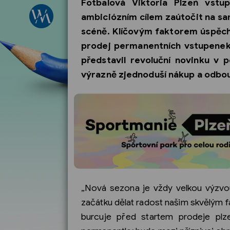
Fotbalová Viktoria Plzeň vst
ambiciózním cílem zaútočit na sa
scéně. Klíčovým faktorem úspěch
prodej permanentních vstupenek o
představil revoluční novinku v 
výrazně zjednoduší nákup a odbou
„Nová sezona je vždy velkou výzvo
začátku dělat radost našim skvělým fa
burcuje před startem prodeje plze