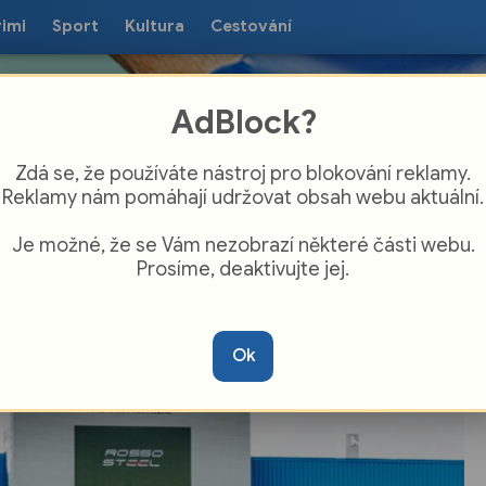
rimi
Sport
Kultura
Cestování
AdBlock?
Zdá se, že používáte nástroj pro blokování reklamy.
Reklamy nám pomáhají udržovat obsah webu aktuální.
Je možné, že se Vám nezobrazí některé části webu.
Prosíme, deaktivujte jej.
j o nejvyšší příčky i Evropu začíná na
ibunách. Plzeňská Viktoria spouští volný
Ok
rodej permanentek