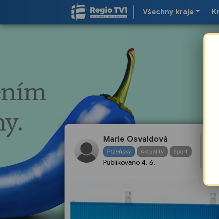
Všechny kraje
K
Bo
Marie Osvaldová
tr
Plzeňský
Aktuality
Sport
p
Publikováno
4. 6.