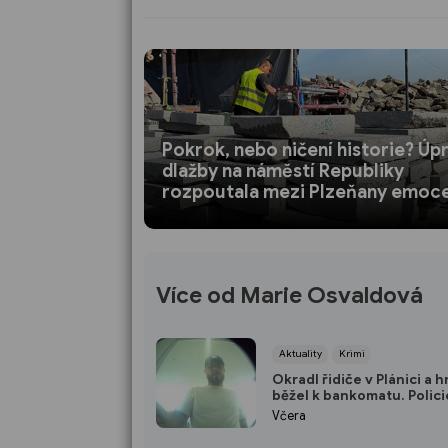
Pokrok, nebo ničení historie? Úp
dlažby na náměstí Republiky
rozpoutala mezi Plzeňany emoc
Více od Marie Osvaldová
Aktuality
Krimi
Okradl řidiče v Plánici a 
běžel k bankomatu. Polici
po muži z kamerových z
Včera