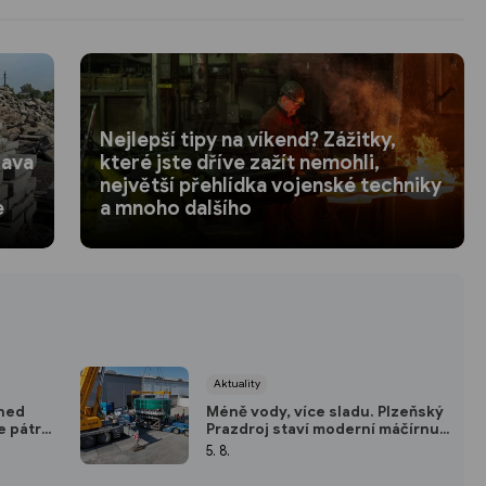
Nejlepší tipy na víkend? Zážitky,
rava
které jste dříve zažít nemohli,
největší přehlídka vojenské techniky
e
a mnoho dalšího
Aktuality
hned
Méně vody, více sladu. Plzeňský
e pátrá
Prazdroj staví moderní máčírnu a
áznamů
ušetří miliony litrů vody
5. 8.