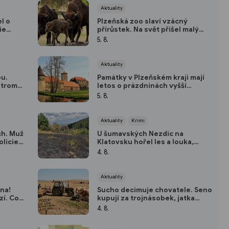
Aktuality
l o
Plzeňská zoo slaví vzácný
ie
přírůstek. Na svět přišel malý
ho
zubr Onzu
5. 8.
Aktuality
ou.
Památky v Plzeňském kraji mají
stromy,
letos o prázdninách vyšší
km/h
návštěvnost než loni
5. 8.
Aktuality
Krimi
ch. Muž
U šumavských Nezdic na
olicie
Klatovsku hořel les a louka,
n
dobrovolný hasič skončil v
4. 8.
nemocnici
Aktuality
na!
Sucho decimuje chovatele. Seno
zí. Co
kupují za trojnásobek, jatka
hlásí přetlak a hrozí rušení
4. 8.
chovů