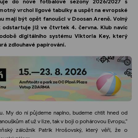
upuje do nové fotbalové sezony 2026/2027 s
motný vrchol ligové tabulky a uspět na evropské
u mají být opět fanoušci v Doosan Areně. Volný
dstartuje již ve čtvrtek 4. června. Klub navíc
podobě digitálního systému Viktoria Key, který
rá zdlouhavé papírování.
u. My do ní půjdeme naplno, budeme chtít hned od
nouškům ať už v lize, tak v boji o pohárovou Evropu,“
ňský záložník Patrik Hrošovský, který věří, že o