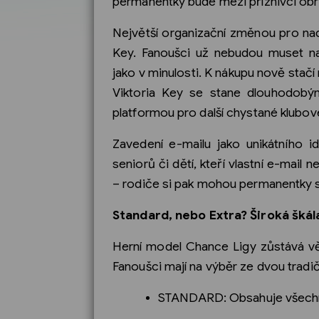
permanentky bude mezi příznivci ob
Největší organizační změnou pro nadc
Key. Fanoušci už nebudou muset na
jako v minulosti. K nákupu nově stačí
Viktoria Key se stane dlouhodobým
platformou pro další chystané klubov
Zavedení e-mailu jako unikátního id
seniorů či dětí, kteří vlastní e-mail 
– rodiče si pak mohou permanentky sv
Standard, nebo Extra? Široká škál
Herní model Chance Ligy zůstává věr
Fanoušci mají na výběr ze dvou tradič
STANDARD: Obsahuje všechna 