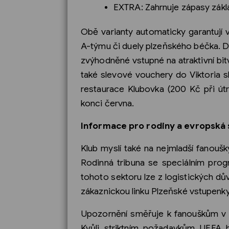
EXTRA: Zahrnuje zápasy zákla
Obě varianty automaticky garantují
A-týmu či duely plzeňského béčka. Dr
zvýhodněné vstupné na atraktivní b
také slevové vouchery do Viktoria 
restaurace Klubovka (200 Kč při útr
konci června.
Informace pro rodiny a evropská 
Klub myslí také na nejmladší fanoušk
Rodinná tribuna se speciálním pr
tohoto sektoru lze z logistických d
zákaznickou linku Plzeňské vstupenky
Upozornění směřuje k fanouškům v se
Kvůli striktním požadavkům UEFA 