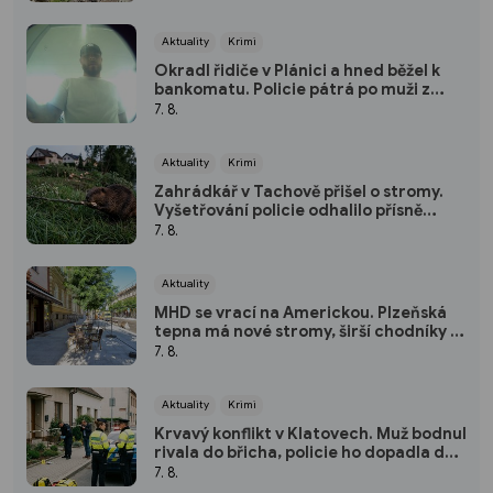
Aktuality
Krimi
Okradl řidiče v Plánici a hned běžel k
bankomatu. Policie pátrá po muži z
kamerových záznamů
7. 8.
Aktuality
Krimi
Zahrádkář v Tachově přišel o stromy.
Vyšetřování policie odhalilo přísně
chráněného viníka
7. 8.
Aktuality
MHD se vrací na Americkou. Plzeňská
tepna má nové stromy, širší chodníky i
zónu 20 km/h
7. 8.
Aktuality
Krimi
Krvavý konflikt v Klatovech. Muž bodnul
rivala do břicha, policie ho dopadla do
dvou hodin
7. 8.