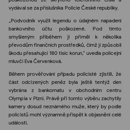
vydával se za příslušníka Policie České republiky.
„Podvodník využil legendu o údajném napadení
bankovního účtu poškozené. Pod tímto
smyšleným příběhem ji přiměl k několika
převodům finančních prostředků, čímž jí způsobil
škodu přesahující 180 tisíc korun,“ uvedla policejní
mluvčí Eva Červenková.
Během prověřování případu policisté zjistili, že
část odcizených peněz byla ještě tentýž den
vybrána z bankomatu v obchodním centru
Olympia v Plzni. Právě při tomto výběru zachytily
kamery dosud neznámého muže, který by podle
policistů mohl významně přispět k objasnění celé
události.