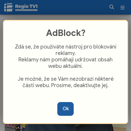
Vydával se za policistu. Muž z
AdBlock?
fotografie může rozplést podvod za
statisíce, poznáte ho?
Zdá se, že používáte nástroj pro blokování
reklamy.
Reklamy nám pomáhají udržovat obsah
webu aktuální.
Je možné, že se Vám nezobrazí některé
části webu. Prosíme, deaktivujte jej.
Ok