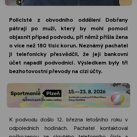
Policisté z obvodního oddělení Dobřany
pátrají po muži, který by mohl pomoci
objasnit případ podvodu, při němž přišla žena
o více než 180 tisíc korun. Neznámý pachatel
ji telefonicky přesvědčil, že její bankovní
účet napadli podvodníci. Výsledkem byly tři
bezhotovostní převody na cizí účty.
K podvodu došlo 12. března letošního roku v
odpoledních hodinách. Pachatel kontaktoval
poškozenou ze skrytého telefonního čísla a