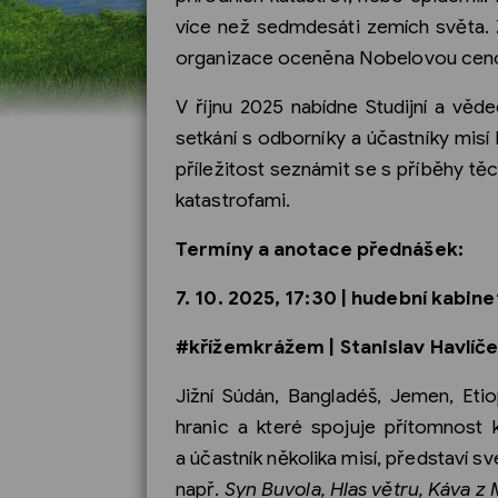
více než sedmdesáti zemích světa. Z
organizace oceněna Nobelovou ceno
V říjnu 2025 nabídne Studijní a vědec
setkání s odborníky a účastníky misí
příležitost seznámit se s příběhy těc
katastrofami.
Termíny a anotace přednášek:
7. 10. 2025, 17:30 | hudební kabin
#křížemkrážem | Stanislav Havlíč
Jižní Súdán, Bangladéš, Jemen, Et
hranic a které spojuje přítomnost k
a účastník několika misí, představí své
např.
Syn Buvola, Hlas větru, Káva z