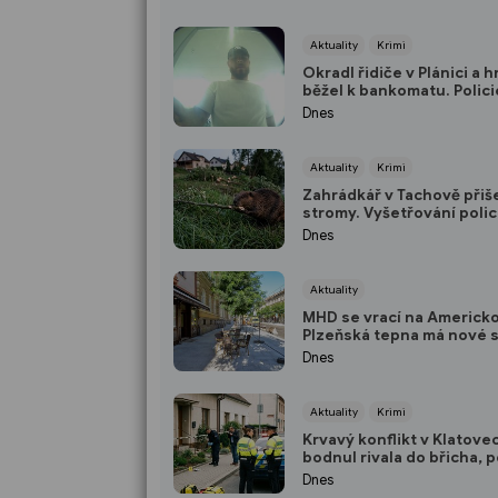
Aktuality
Krimi
Okradl řidiče v Plánici a 
běžel k bankomatu. Polici
po muži z kamerových z
Dnes
Aktuality
Krimi
Zahrádkář v Tachově přiše
stromy. Vyšetřování polic
odhalilo přísně chráněné
Dnes
viníka
Aktuality
MHD se vrací na Americk
Plzeňská tepna má nové 
širší chodníky i zónu 20 
Dnes
Aktuality
Krimi
Krvavý konflikt v Klatove
bodnul rivala do břicha, p
ho dopadla do dvou hodi
Dnes