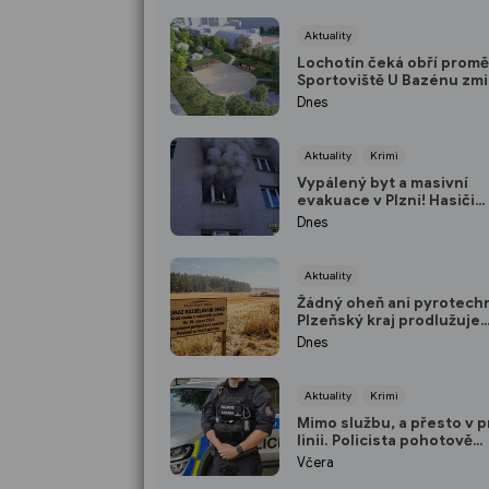
Aktuality
Lochotín čeká obří promě
Sportoviště U Bazénu zmi
bude místo něj?
Dnes
Aktuality
Krimi
Vypálený byt a masivní
evakuace v Plzni! Hasiči
zachraňovali obyvatele v
Dnes
maskách
Aktuality
Žádný oheň ani pyrotechn
Plzeňský kraj prodlužuje
protipožární pohotovost
Dnes
Aktuality
Krimi
Mimo službu, a přesto v p
linii. Policista pohotově
zachránil život v plzeňsk
Včera