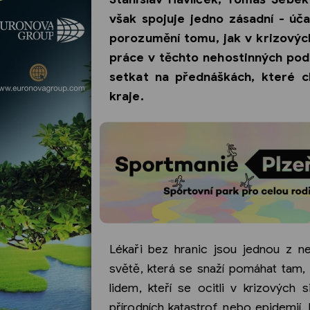
však spojuje jedno zásadní - úč
porozumění tomu, jak v krizovýc
práce v těchto nehostinných pod
setkat na přednáškách, které c
kraje.
Lékaři bez hranic jsou jednou z ne
světě, která se snaží pomáhat tam, 
lidem, kteří se ocitli v krizových 
přírodních katastrof, nebo epidemií.