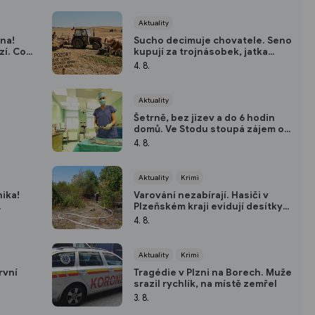
Aktuality
na!
Sucho decimuje chovatele. Seno
zí. Co
kupují za trojnásobek, jatka
hlásí přetlak a hrozí rušení
4. 8.
chovů
Aktuality
Šetrně, bez jizev a do 6 hodin
domů. Ve Stodu stoupá zájem o
moderní hysteroskopii
4. 8.
Aktuality
Krimi
ika!
Varování nezabírají. Hasiči v
Plzeňském kraji evidují desítky
požárů způsobených lidmi
4. 8.
Aktuality
Krimi
rvní
Tragédie v Plzni na Borech. Muže
srazil rychlík, na místě zemřel
ém fitku
3. 8.