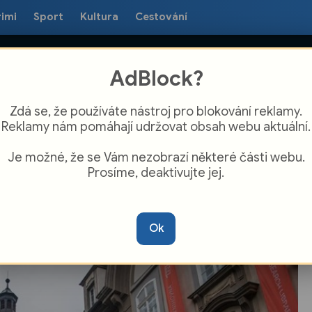
rimi
Sport
Kultura
Cestování
AdBlock?
Zdá se, že používáte nástroj pro blokování reklamy.
Reklamy nám pomáhají udržovat obsah webu aktuální.
Je možné, že se Vám nezobrazí některé části webu.
Prosíme, deaktivujte jej.
zně míří Lékaři bez hranic
Ok