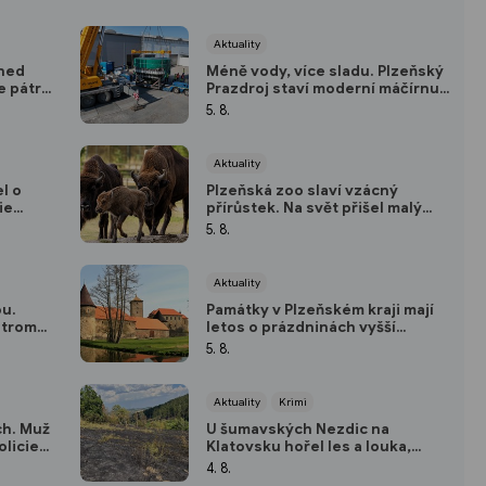
Aktuality
hned
Méně vody, více sladu. Plzeňský
e pátrá
Prazdroj staví moderní máčírnu a
áznamů
ušetří miliony litrů vody
5. 8.
Aktuality
l o
Plzeňská zoo slaví vzácný
ie
přírůstek. Na svět přišel malý
ho
zubr Onzu
5. 8.
Aktuality
ou.
Památky v Plzeňském kraji mají
stromy,
letos o prázdninách vyšší
km/h
návštěvnost než loni
5. 8.
Aktuality
Krimi
ch. Muž
U šumavských Nezdic na
olicie
Klatovsku hořel les a louka,
n
dobrovolný hasič skončil v
4. 8.
nemocnici