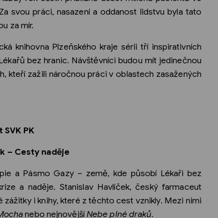
a svou práci, nasazení a oddanost lidstvu byla tato
u za mír.
ká knihovna Plzeňského kraje sérii tří inspirativních
 Lékařů bez hranic. Návštěvníci budou mít jedinečnou
h, kteří zažili náročnou práci v oblastech zasažených
et SVK PK
ek – Cesty naděje
iopie a Pásmo Gazy – země, kde působí Lékaři bez
rize a naděje. Stanislav Havlíček, český farmaceut
 zážitky i knihy, které z těchto cest vznikly. Mezi nimi
 Mocha
nebo nejnovější
Nebe plné draků
.