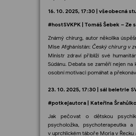
16. 10. 2025, 17:30 | všeobecná s
#hostSVKPK | Tomáš Šebek – Ze sá
Známý chirurg, autor několika úspěšn
Mise Afghánistán:
Český chirurg v z
Ministr zdraví přiblíží své humanit
Súdánu. Debata se zaměří nejen na k
osobní motivaci pomáhat a překonávat
23. 10. 2025, 17:30 | sál beletrie 
#potkejautora | Kateřina Šrahůlk
Jak pečovat o dětskou psychi
psycholožka, psychoterapeutka a 
v uprchlickém táboře Moria v Řecku 