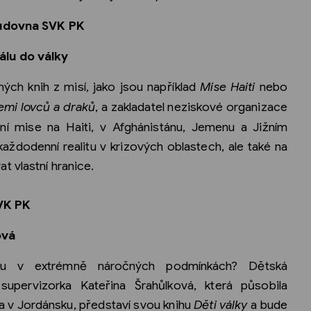
tudovna SVK PK
lu do války
ých knih z misí, jako jsou například
Mise Haiti
nebo
emi lovců a draků
, a zakladatel neziskové organizace
ární mise na Haiti, v Afghánistánu, Jemenu a Jižním
aždodenní realitu v krizových oblastech, ale také na
 vlastní hranice.
SVK PK
ová
ku v extrémně náročných podmínkách? Dětská
supervizorka Kateřina Šrahůlková, která působila
a v Jordánsku, představí svou knihu
Děti války
a bude