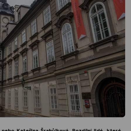
nebo Kateřina Šrahůlková. Rozdílní lidé, které