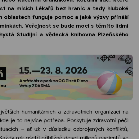
ast na misích Lékařů bez hranic a tedy hluboké
h oblastech funguje pomoc a jaké výzvy přináší
mínkách. Veřejnost se bude moci s těmito lidmi
hystá Studijní a vědecká knihovna Plzeňského
jvětších humanitárních a zdravotních organizací na
kde je to nejvíce potřeba. Poskytuje zdravotní péči
situacích – ať už v důsledku ozbrojených konfliktů,
 Každý rok ošetří přibližně deset milionů pacientů ve