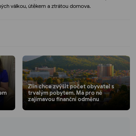
ených válkou, útěkem a ztrátou domova.
Zlín chce zvýšit počet obyvatel s
tem
trvalým pobytem. Má pro ně
zajímavou finanční odměnu