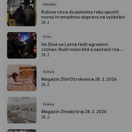
Aktuality
Rožnov chce do poloviny roku spustit
novou hromadnou dopravu na vyžádání
28. 2.
Krimi
Ve Zlíně na Letné řádil agresivní
cizinec: Rušil noční klid a zaútočil i na
strážníky
28. 2.
Kultura
Magazín Zlín/Otrokovice 28. 2. 2026
28. 2.
Kultura
Magazín Zlínský kraj 28. 2. 2026
28. 2.