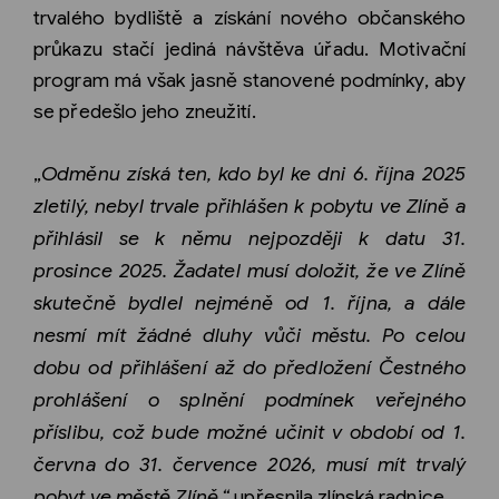
trvalého bydliště a získání nového občanského
průkazu stačí jediná návštěva úřadu. Motivační
program má však jasně stanovené podmínky, aby
se předešlo jeho zneužití.
„
Odměnu získá ten, kdo byl ke dni 6. října 2025
zletilý, nebyl trvale přihlášen k pobytu ve Zlíně a
přihlásil se k němu nejpozději k datu 31.
prosince 2025. Žadatel musí doložit, že ve Zlíně
skutečně bydlel nejméně od 1. října, a dále
nesmí mít žádné dluhy vůči městu. Po celou
dobu od přihlášení až do předložení Čestného
prohlášení o splnění podmínek veřejného
příslibu, což bude možné učinit v období od 1.
června do 31. července 2026, musí mít trvalý
pobyt ve městě Zlíně,“
upřesnila zlínská radnice.