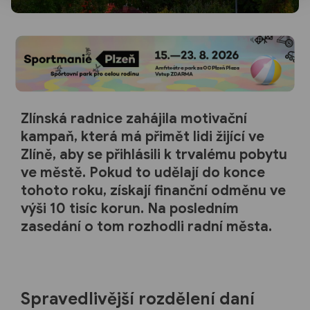
Zlínská radnice zahájila motivační
kampaň, která má přimět lidi žijící ve
Zlíně, aby se přihlásili k trvalému pobytu
ve městě. Pokud to udělají do konce
tohoto roku, získají finanční odměnu ve
výši 10 tisíc korun. Na posledním
zasedání o tom rozhodli radní města.
Spravedlivější rozdělení daní