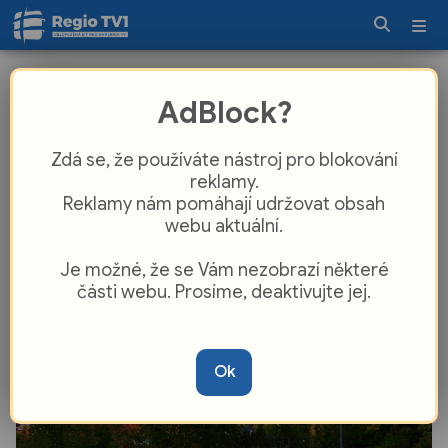
Zlín chce zvýšit počet obyvatel s
AdBlock?
trvalým pobytem. Má pro ně
zajímavou finanční odměnu
Zdá se, že používáte nástroj pro blokování
reklamy.
Reklamy nám pomáhají udržovat obsah
webu aktuální.
Je možné, že se Vám nezobrazí některé
části webu. Prosíme, deaktivujte jej.
Ok