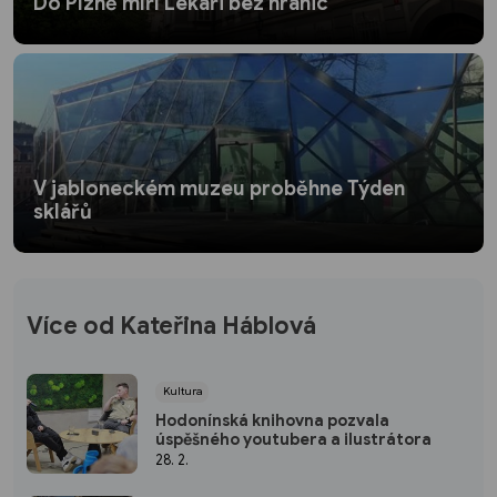
Do Plzně míří Lékaři bez hranic
V jabloneckém muzeu proběhne Týden
sklářů
Více od Kateřina Háblová
Kultura
Hodonínská knihovna pozvala
úspěšného youtubera a ilustrátora
28. 2.