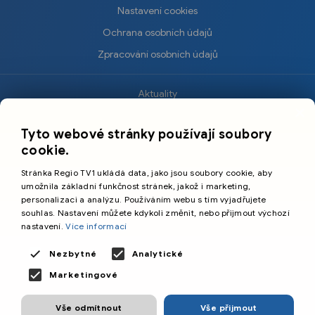
Nastavení cookies
Ochrana osobních údajů
Zpracování osobních údajů
Aktuality
×
Krimi
Tyto webové stránky používají soubory
Sport
cookie.
Kultura
Stránka Regio TV1 ukládá data, jako jsou soubory cookie, aby
Cestování
umožnila základní funkčnost stránek, jakož i marketing,
personalizaci a analýzu. Používáním webu s tím vyjadřujete
souhlas. Nastavení můžete kdykoli změnit, nebo přijmout výchozí
©️
Primetime Media s.r.o.
nastavení.
Více informací
Všeobecné podmínky
Nezbytné
Analytické
Marketingové
Vše odmítnout
Vše přijmout