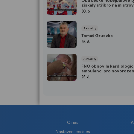
Oba české hokejbalové 
získaly stříbro na mistrov
světa, ženy i muže porazil
30. 6.
Američané
Aktuality
Tomáš Gruszka
25. 6.
Aktuality
FNO obnovila kardiologi
ambulanci pro novorozen
umístěna na oddělení
25. 6.
neonatologie
O nás
A
Nastavení cookies