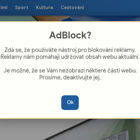
rimi
Sport
Kultura
Cestování
AdBlock?
Zdá se, že používáte nástroj pro blokování reklamy.
Reklamy nám pomáhají udržovat obsah webu aktuální.
Je možné, že se Vám nezobrazí některé části webu.
Prosíme, deaktivujte jej.
konstrukce ZUŠ L. Janáčka Ostrava
inese energetické úspory
Ok