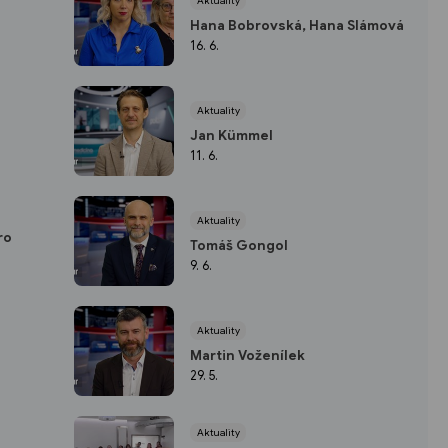
Aktuality
Hana Bobrovská, Hana Slámová
16. 6.
Aktuality
Jan Kümmel
11. 6.
Aktuality
ro
Tomáš Gongol
9. 6.
Aktuality
Martin Voženílek
29. 5.
Aktuality