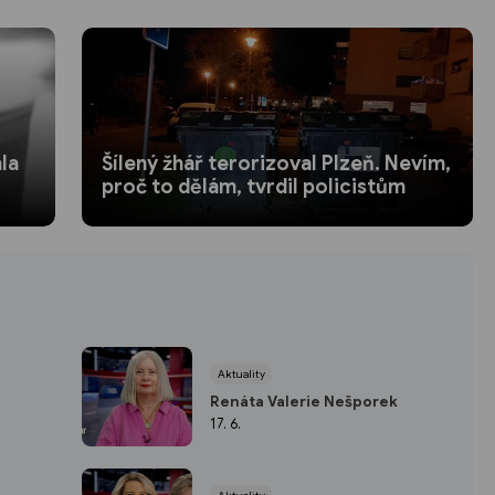
la
Šílený žhář terorizoval Plzeň. Nevím,
proč to dělám, tvrdil policistům
Aktuality
Renáta Valerie Nešporek
17. 6.