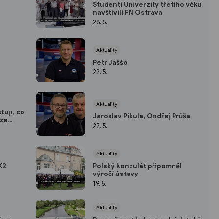
Studenti Univerzity třetího věku
navštívili FN Ostrava
28. 5.
Aktuality
Petr Jaššo
22. 5.
Aktuality
ťují, co
Jaroslav Pikula, Ondřej Průša
 ze
22. 5.
Aktuality
K2
Polský konzulát připomněl
výročí ústavy
19. 5.
Aktuality