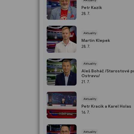
Aktuality
Petr Kazík
28. 7.
Aktuality
Martin Klepek
28. 7.
Aktuality
Aleš Boháč /Starostové p
Ostravu/
21. 7.
Aktuality
Petr Kracik a Karel Holas
16. 7.
Aktuality