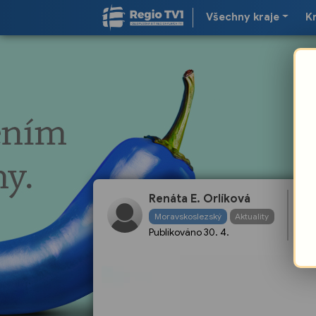
Všechny kraje
K
Renáta E. Orlíková
Re
Moravskoslezský
Aktuality
př
Publikováno
30. 4.