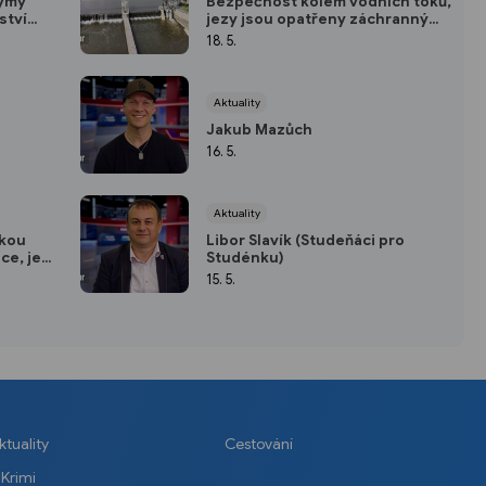
týmy
Bezpečnost kolem vodních toků,
ství
jezy jsou opatřeny záchrannými
i
prvky
18. 5.
Aktuality
Jakub Mazůch
16. 5.
Aktuality
ckou
Libor Slavík (Studeňáci pro
ce, je
Studénku)
15. 5.
ktuality
Cestování
Krimi