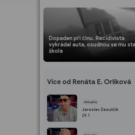
Dopaden při činu. Recidivista
vykrádal auta, osudnou se mu sta
škola
Více od Renáta E. Orlíková
Aktuality
Jaroslav Zezulčík
29. 7.