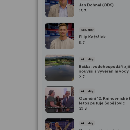
Jan Dohnal (ODS)
15. 7.
Aktuality
Filip Košťálek
8. 7.
Aktuality
Baška: vodohospodáři zjiš
souvisí s vyvěráním vody
staré studny
2. 7.
Aktuality
Ocenění 12. Knihovnické 
letos putuje Soběšovic
30. 6.
Aktuality