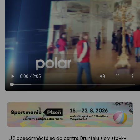
Již posedmnácté se do centra Bruntálu sjely stovky