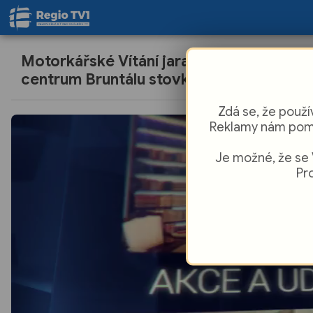
Motorkářské Vítání jara 2026 zaplnilo
centrum Bruntálu stovkami motorek
Zdá se, že použí
Reklamy nám pomá
Je možné, že se 
Pro