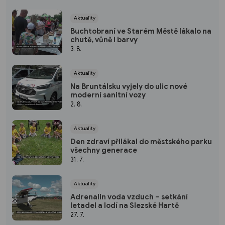
Aktuality
Buchtobraní ve Starém Městě lákalo na
chutě, vůně i barvy
3. 8.
Aktuality
Na Bruntálsku vyjely do ulic nové
moderní sanitní vozy
2. 8.
Aktuality
Den zdraví přilákal do městského parku
všechny generace
31. 7.
Aktuality
Adrenalin voda vzduch – setkání
letadel a lodí na Slezské Hartě
27. 7.