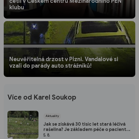
četli v Českém centru Mezinárodního PEN
klubu
Neuvěřitelná drzost v Plzni. Vandalové si
vzali do parády auto strážníků!
Více od Karel Soukop
Aktuality
Jak se získává 30 tisíc let stará léčivá
rašelina? Je základem péče o pacienty
v lázních Karlova Studánka
5. 8.