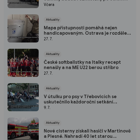
kraji
Včera
Aktuality
Mapa přístupnosti pomáhá nejen
handicapovaným. Ostrava je rozdělena
podle 3 barev
27. 7.
Aktuality
České softballstky na Italky recept
nenašly a na ME U22 berou stříbro
27. 7.
Aktuality
V útulku pro psy v Třebovicích se
uskutečnilo každoroční setkání
opatrovníků.
9. 7.
Aktuality
Nové cisterny získali hasiči v Martinově
a Plesné. Nahradí 40 let starou