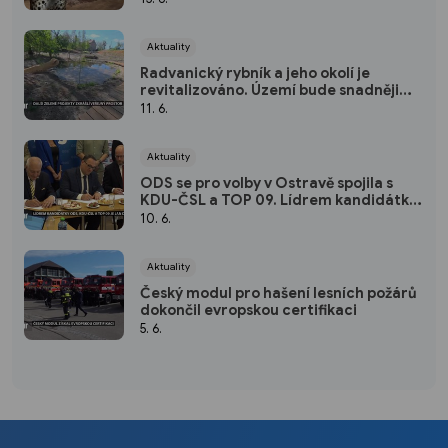
Aktuality
Radvanický rybník a jeho okolí je
revitalizováno. Území bude snadněji
přístupné pro rekreaci
11. 6.
Aktuality
ODS se pro volby v Ostravě spojila s
KDU-ČSL a TOP 09. Lídrem kandidátky
je primátor Jan Dohnal
10. 6.
Aktuality
Český modul pro hašení lesních požárů
dokončil evropskou certifikaci
5. 6.