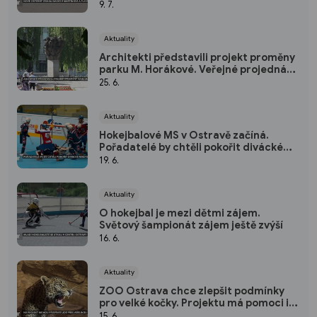
techniku
9. 7.
Aktuality
Architekti představili projekt proměny
parku M. Horákové. Veřejné projednání
se konalo v MAPPA
25. 6.
Aktuality
Hokejbalové MS v Ostravě začíná.
Pořadatelé by chtěli pokořit divácké
rekordy
19. 6.
Aktuality
O hokejbal je mezi dětmi zájem.
Světový šampionát zájem ještě zvýší
16. 6.
Aktuality
ZOO Ostrava chce zlepšit podmínky
pro velké kočky. Projektu má pomoci i
veřejná sbírka
15. 6.