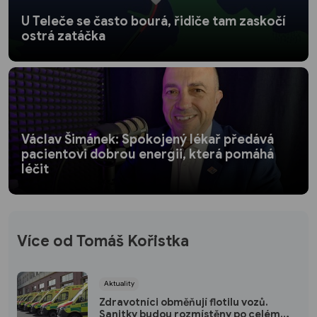
U Teleče se často bourá, řidiče tam zaskočí
ostrá zatáčka
Václav Šimánek: Spokojený lékař předává
pacientovi dobrou energii, která pomáhá
léčit
Více od Tomáš Kořistka
Aktuality
Zdravotníci obměňují flotilu vozů.
Sanitky budou rozmístěny po celém