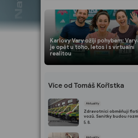
Karlovy Vary ožijí pohybem: Var
je opět u toho, letos i s virtuální
realitou
Více od Tomáš Kořistka
Aktuality
Zdravotníci obměňují flot
vozů. Sanitky budou rozm
po celém kraji
5. 8.
Aktuality