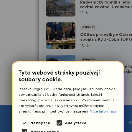
Radvanický rybník a jeho 
revitalizováno. Území bu
snadněji přístupné pro r
11. 6.
Aktuality
ODS se pro volby v Ostra
spojila s KDU-ČSL a TOP 0
Lídrem kandidátky je primátor
10. 6.
Jan Dohnal
Aktuality
×
Český modul pro hašení l
požárů dokončil evropsk
Tyto webové stránky používají
certifikaci
5. 6.
soubory cookie.
Stránka Regio TV1 ukládá data, jako jsou soubory cookie,
aby umožnila základní funkčnost stránek, jakož i
marketing, personalizaci a analýzu. Používáním webu s
tím vyjadřujete souhlas. Nastavení můžete kdykoli
změnit, nebo přijmout výchozí nastavení.
Více informací
O nás
A
Nezbytné
Analytické
Nastavení cookies
Marketingové