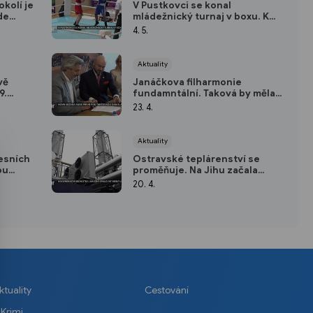
okolí je
V Pustkovci se konal
de
mládežnický turnaj v boxu. K
ekreaci
vidění byly skvělé výkony
4. 5.
Aktuality
vě
Janáčkova filharmonie
9.
fundamntální. Taková by měla
být další sezóna
23. 4.
Aktuality
esních
Ostravské teplárenství se
ou
proměňuje. Na Jihu začala
fungovat kogenerační jednotka
20. 4.
ktuality
Cestování
Krimi