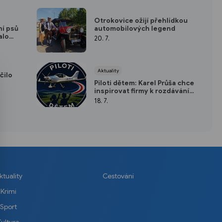
Otrokovice ožijí přehlídkou
automobilových legend
ní psů
alo
20. 7.
Aktuality
čilo
Piloti dětem: Karel Průša chce
inspirovat firmy k rozdávání
dětských úsměvů
18. 7.
ktuality
Cestování
Krimi
Sport