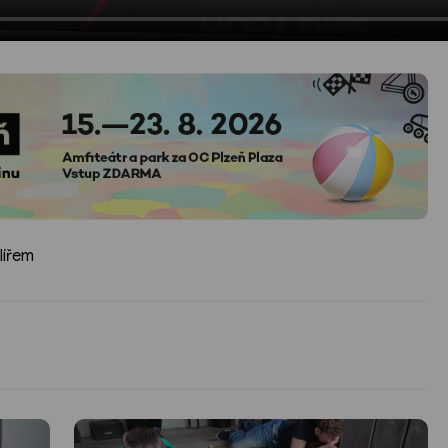
lířem