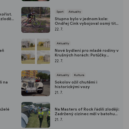
Sport
Aktuality
kořist.
zloději
Stupno bylo v jednom kole:
Ondřej Cink vybojoval osmý titul
na domácí trati
22. 7.
Aktuality
eň
Nové bydlení pro mladé rodiny v
Krušných horách: Potůčky
chystají moderní obytnou zónu
22. 7.
Aktuality
Kultura
í na
Sokolov ožil chutěmi i
historickými vozy
21. 7.
nželé
Na Masters of Rock řádili zloději:
Zadržený cizinec měl v batohu
23 mobilů
21. 7.