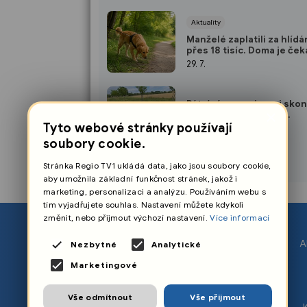
Aktuality
Manželé zaplatili za hlídá
přes 18 tisíc. Doma je ček
nepříjemné překvapení
29. 7.
Pátrání po seniorovi skon
×
šťastně, našli ho pod
převrácenou čtyřkolkou
Tyto webové stránky používají
28. 7.
soubory cookie.
Stránka Regio TV1 ukládá data, jako jsou soubory cookie,
aby umožnila základní funkčnost stránek, jakož i
marketing, personalizaci a analýzu. Používáním webu s
tím vyjadřujete souhlas. Nastavení můžete kdykoli
změnit, nebo přijmout výchozí nastavení.
Více informací
O nás
A
Nezbytné
Analytické
Nastavení cookies
Marketingové
Ochrana osobních údajů
Vše odmítnout
Vše přijmout