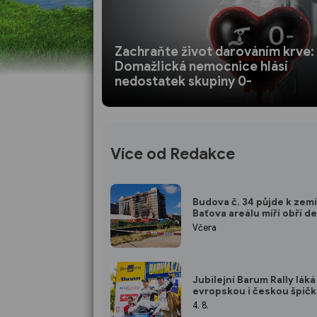
Zachraňte život darováním krve:
Domažlická nemocnice hlásí
nedostatek skupiny 0-
Více od Redakce
Budova č. 34 půjde k zemi
Baťova areálu míří obří d
stroj
Včera
Jubilejní Barum Rally láká
evropskou i českou špičk
Zlína přijede Suninen, Ma
4. 8.
legendární Kopecký