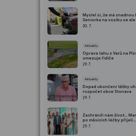
Myslel si, že má snadnou 
Seniorka na vozíku se ale 
ubránila
30. 7.
Aktuality
Oprava tahu z Varů na Plz
omezuje řidiče
29. 7.
Aktuality
Dopad ukončení těžby uhl
rozpočet obce Stonava
29. 7.
Zachránili nám život… Ma
po měsících léčby přijeli
poděkovat zlínským
29. 7.
zdravotníkům