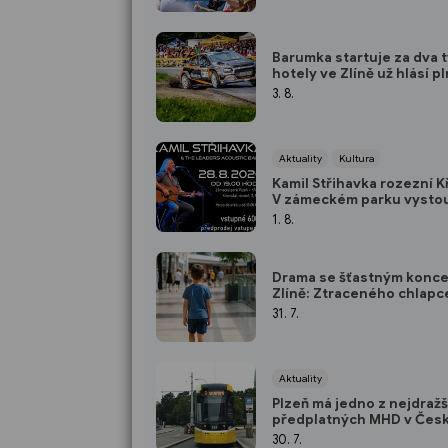
Barumka startuje za dva 
hotely ve Zlíně už hlásí p
kapacity
3. 8.
Aktuality
Kultura
Kamil Střihavka rozezní K
V zámeckém parku vystou
projektem The Leaders A
1. 8.
Band!
Drama se šťastným konc
Zlíně: Ztraceného chlapce
díky všímavým lidem i tis
31. 7.
SMS
Aktuality
Plzeň má jedno z nejdražš
předplatných MHD v Čes
republice
30. 7.