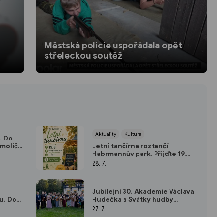
Městská policie uspořádala opět
střeleckou soutěž
Aktuality
Kultura
. Do
emoliční
Letní tančírna roztančí
Habrmannův park. Přijďte 19.
srpna na Doubravku
28. 7.
Jubilejní 30. Akademie Václava
u. Do
Hudečka a Svátky hudby
rczyk i
ovládnou letní Luhačovice
27. 7.