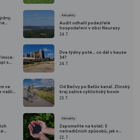
Aktuality
týdny,
lné
Audit odhalil podezřelé
hospodaření v obci Neurazy
24. 7.
Dva týdny poté… co dál v kauze
34?
řimice:
pí s
24. 7.
coustic
em ve
Od Bečvy po Baťův kanál. Zlínský
 našli
kraj zažívá cyklistický boom
ícům
23. 7.
Aktuality
ích
Zapomeňte na koláč: 5
ké
netradičních způsobů, jak v
kuchyni využít borůvky
22. 7.