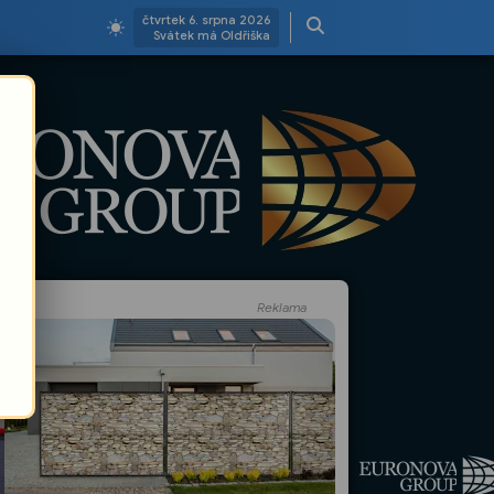
čtvrtek 6. srpna 2026
Svátek má Oldřiška
Reklama