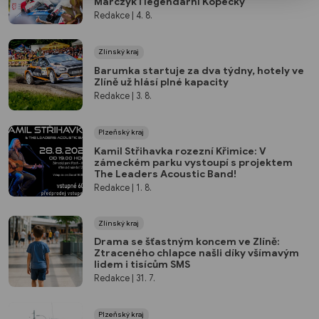
Marczyk i legendární Kopecký
Redakce
| 4. 8.
Zlínský kraj
Barumka startuje za dva týdny, hotely ve
Zlíně už hlásí plné kapacity
Redakce
| 3. 8.
Plzeňský kraj
Kamil Střihavka rozezní Křimice: V
zámeckém parku vystoupí s projektem
The Leaders Acoustic Band!
Redakce
| 1. 8.
Zlínský kraj
Drama se šťastným koncem ve Zlíně:
Ztraceného chlapce našli díky všímavým
lidem i tisícům SMS
Redakce
| 31. 7.
Plzeňský kraj