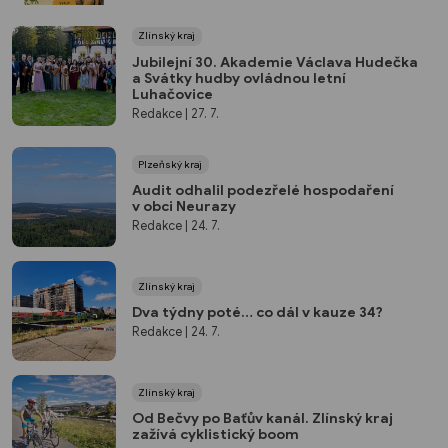
Zlínský kraj
Jubilejní 30. Akademie Václava Hudečka
a Svátky hudby ovládnou letní
Luhačovice
Redakce
| 27. 7.
Plzeňský kraj
Audit odhalil podezřelé hospodaření
v obci Neurazy
Redakce
| 24. 7.
Zlínský kraj
Dva týdny poté… co dál v kauze 34?
Redakce
| 24. 7.
Zlínský kraj
Od Bečvy po Baťův kanál. Zlínský kraj
zažívá cyklistický boom