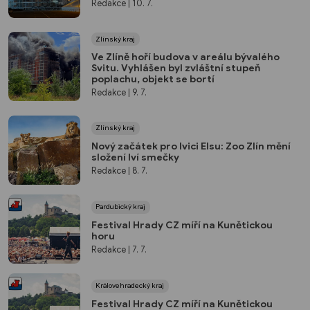
Redakce
| 10. 7.
Zlínský kraj
Ve Zlíně hoří budova v areálu bývalého
Svitu. Vyhlášen byl zvláštní stupeň
poplachu, objekt se bortí
Redakce
| 9. 7.
Zlínský kraj
Nový začátek pro lvici Elsu: Zoo Zlín mění
složení lví smečky
Redakce
| 8. 7.
Pardubický kraj
Festival Hrady CZ míří na Kunětickou
horu
Redakce
| 7. 7.
Královehradecký kraj
Festival Hrady CZ míří na Kunětickou