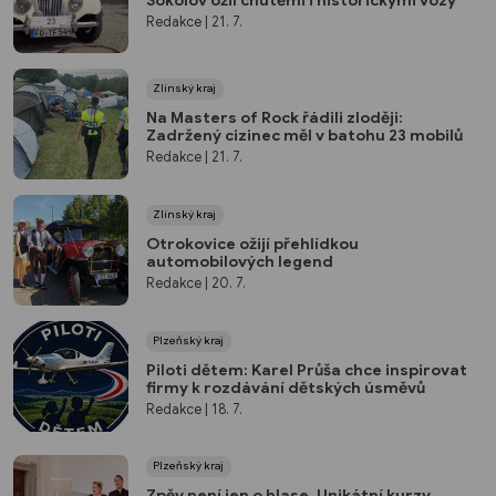
Redakce
| 21. 7.
Zlínský kraj
Na Masters of Rock řádili zloději:
Zadržený cizinec měl v batohu 23 mobilů
Redakce
| 21. 7.
Zlínský kraj
Otrokovice ožijí přehlídkou
automobilových legend
Redakce
| 20. 7.
Plzeňský kraj
Piloti dětem: Karel Průša chce inspirovat
firmy k rozdávání dětských úsměvů
Redakce
| 18. 7.
Plzeňský kraj
Zpěv není jen o hlase. Unikátní kurzy