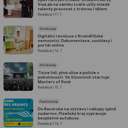
VoxLab na zámku Lnáře učily mladé
talenty pracovat s trémou i tělem
Redakce
| 17. 7.
Zlínský kraj
Digitální revoluce v Kroměřížské
nemocnici: Dokumentace, souhlasy i
portál online
Redakce
| 16. 7.
Zlínský kraj
Tisíce lidí, plné ulice a policie v
pohotovosti. Ve Vizovicích startuje
Masters of Rock
Redakce
| 15. 7.
Plzeňský kraj
Do Bavorska na výstavu i nákupy úplně
zadarmo. Plzeňský kraj vypravuje
bezplatné autobusy
Redakce
| 14. 7.