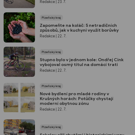
Redakce
| 23. 7.
Plzeňský kraj
Zapomeňte na koláč: 5 netradičních
způsobů, jak v kuchyni využít borůvky
Redakce
| 22. 7.
Plzeňský kraj
Stupno bylo v jednom kole: Ondřej Cink
vybojoval osmý titul na domácí trati
Redakce
| 22. 7.
Plzeňský kraj
Nové bydlení pro mladé rodiny v
Krušných horách: Potůčky chystají
moderní obytnou zónu
Redakce
| 22. 7.
Plzeňský kraj
Sokolov ožil chutěmi i historickými vozy