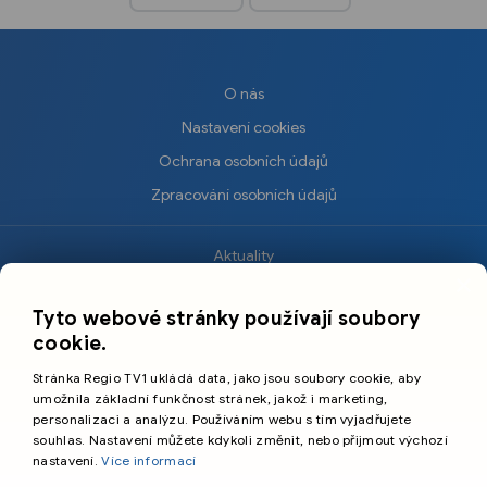
O nás
Nastavení cookies
Ochrana osobních údajů
Zpracování osobních údajů
Aktuality
×
Krimi
Tyto webové stránky používají soubory
Sport
cookie.
Kultura
Stránka Regio TV1 ukládá data, jako jsou soubory cookie, aby
Cestování
umožnila základní funkčnost stránek, jakož i marketing,
personalizaci a analýzu. Používáním webu s tím vyjadřujete
souhlas. Nastavení můžete kdykoli změnit, nebo přijmout výchozí
©️
Primetime Media s.r.o.
nastavení.
Více informací
Všeobecné podmínky