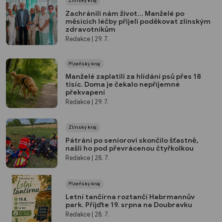
Zlínský kraj
Zachránili nám život… Manželé po
měsících léčby přijeli poděkovat zlínským
zdravotníkům
Redakce
| 29. 7.
Plzeňský kraj
Manželé zaplatili za hlídání psů přes 18
tisíc. Doma je čekalo nepříjemné
překvapení
Redakce
| 29. 7.
Zlínský kraj
Pátrání po seniorovi skončilo šťastně,
našli ho pod převrácenou čtyřkolkou
Redakce
| 28. 7.
Plzeňský kraj
Letní tančírna roztančí Habrmannův
park. Přijďte 19. srpna na Doubravku
Redakce
| 28. 7.