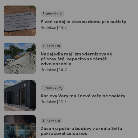
Plzeňský kraj
Plzeň zahájila stavbu domu pro autisty
Redakce
| 14. 7.
Zlínský kraj
Napajedla mají zmodernizované
přístaviště, kapacita se téměř
zdvojnásobila
Redakce
| 14. 7.
Plzeňský kraj
Karlovy Vary mají nové veřejné toalety
Redakce
| 13. 7.
Zlínský kraj
Zásah u požáru budovy v areálu Svitu
pokračoval celou noc