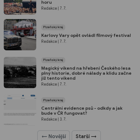
horu
Redakce
| 7. 7.
Plzeňský kraj
Karlovy Vary opět ovládl filmový festival
Redakce
| 7. 7.
Plzeňský kraj
Magický víkend na hřebeni Českého lesa
plný historie, dobré nálady a klidu začne
již tento víkend
Redakce
| 7. 7.
Plzeňský kraj
Centrální evidence psů - odkdy a jak
bude v ČR fungovat?
Redakce
| 3. 7.
← Novější
Starší →