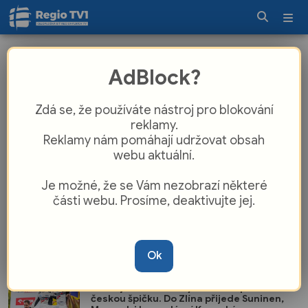
Redakce
AdBlock?
Zlínský kraj
Zdá se, že používáte nástroj pro blokování
Zlínská plavkyně potřetí zdolala La
reklamy.
Manche, stylem prsa jako teprve 5. žena
Reklamy nám pomáhají udržovat obsah
na světě
webu aktuální.
Redakce
| Včera
Je možné, že se Vám nezobrazí některé
Zlínský kraj
části webu. Prosíme, deaktivujte jej.
Budova č. 34 půjde k zemi. Do Baťova
areálu míří obří demoliční stroj
Redakce
| 5. 8.
Ok
Zlínský kraj
Jubilejní Barum Rally láká evropskou i
českou špičku. Do Zlína přijede Suninen,