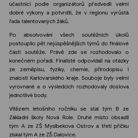
účastníci podle organizátorů předvedli velmi
dobré výkony a potvrdili, že v regionu vyrůstá
řada talentovaných žáků.
Po absolvování všech soutěžních úkolů
postoupilo pět nejúspěšnějších týmů do finálové
části soutěže. Právě zde se rozhodovalo o
konečném pořadí. Finalisté odpovídali na otázky
ze zeměpisu, fyziky, chemie, přírodopisu i
znalostí Karlovarského kraje. Souboje byly velmi
vyrovnané a o výsledcích rozhodovaly doslova
jednotlivé body.
Vítězem letošního ročníku se stal tým B ze
Základní školy Nová Role. Druhé místo obsadil
tým A ze ZŠ Myslbekova Ostrov a třetí příčku
získal tým A ze ZŠ Dalovice.