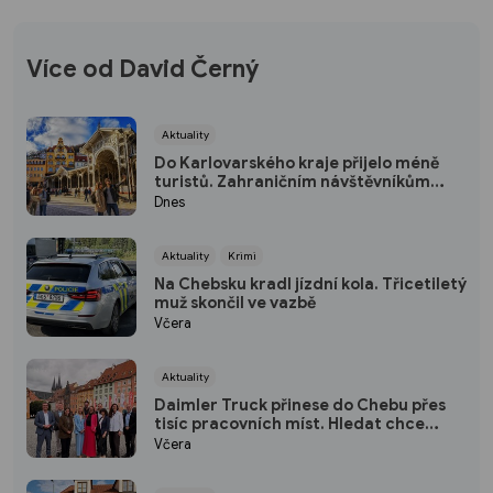
Více od David Černý
Aktuality
Do Karlovarského kraje přijelo méně
turistů. Zahraničním návštěvníkům
dominují Němci
Dnes
Aktuality
Krimi
Na Chebsku kradl jízdní kola. Třicetiletý
muž skončil ve vazbě
Včera
Aktuality
Daimler Truck přinese do Chebu přes
tisíc pracovních míst. Hledat chce
hlavně lidi z regionu
Včera