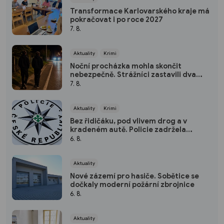
Transformace Karlovarského kraje má
pokračovat i po roce 2027
7. 8.
Aktuality
Krimi
Noční procházka mohla skončit
nebezpečně. Strážníci zastavili dva
mladíky mířící do Bohatic
7. 8.
Aktuality
Krimi
Bez řidičáku, pod vlivem drog a v
kradeném autě. Policie zadržela
třicetiletého muže
6. 8.
Aktuality
Nové zázemí pro hasiče. Sobětice se
dočkaly moderní požární zbrojnice
6. 8.
Aktuality