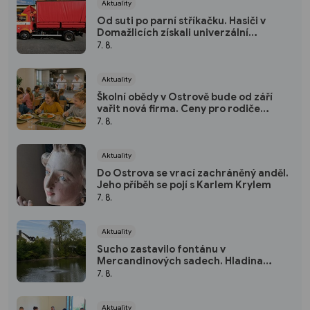
Aktuality
Od suti po parní stříkačku. Hasiči v
Domažlicích získali univerzální
kontejner
7. 8.
Aktuality
Školní obědy v Ostrově bude od září
vařit nová firma. Ceny pro rodiče
zůstávají stejné
7. 8.
Aktuality
Do Ostrova se vrací zachráněný anděl.
Jeho příběh se pojí s Karlem Krylem
7. 8.
Aktuality
Sucho zastavilo fontánu v
Mercandinových sadech. Hladina
rybníka výrazně klesla
7. 8.
Aktuality