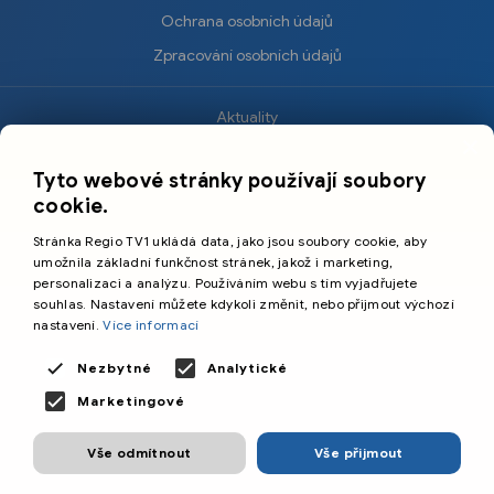
Ochrana osobních údajů
Zpracování osobních údajů
Aktuality
×
Krimi
Tyto webové stránky používají soubory
Sport
cookie.
Kultura
Stránka Regio TV1 ukládá data, jako jsou soubory cookie, aby
Cestování
umožnila základní funkčnost stránek, jakož i marketing,
personalizaci a analýzu. Používáním webu s tím vyjadřujete
souhlas. Nastavení můžete kdykoli změnit, nebo přijmout výchozí
©️
Primetime Media s.r.o.
nastavení.
Více informací
Všeobecné podmínky
Nezbytné
Analytické
Marketingové
Vše odmítnout
Vše přijmout