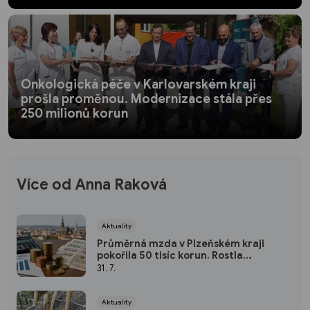
Onkologická péče v Karlovarském kraji
prošla proměnou. Modernizace stála přes
250 milionů korun
Více od Anna Raková
Aktuality
Průměrná mzda v Plzeňském kraji
pokořila 50 tisíc korun. Rostla
nejrychleji za pět let
31. 7.
Aktuality