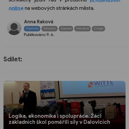
online
na webových stránkách města.
Anna Raková
Plzeňský
Aktuality
Doprava
Aktuálně
Z kraje
Publikováno
9. 6.
Sdílet:
Logika, ekonomika i spolupráce. Žáci
základních škol poměřili síly v Dalovicích