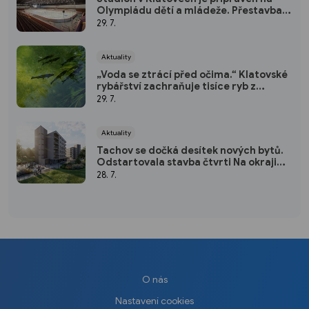
Olympiádu dětí a mládeže. Přestavba
vyšla na 50 milionů
29. 7.
Aktuality
„Voda se ztrácí před očima.“ Klatovské
rybářství zachraňuje tisíce ryb z
vysychajících rybníků
29. 7.
Aktuality
Tachov se dočká desítek nových bytů.
Odstartovala stavba čtvrti Na okraji
Tachov
28. 7.
O nás
Nastavení cookies