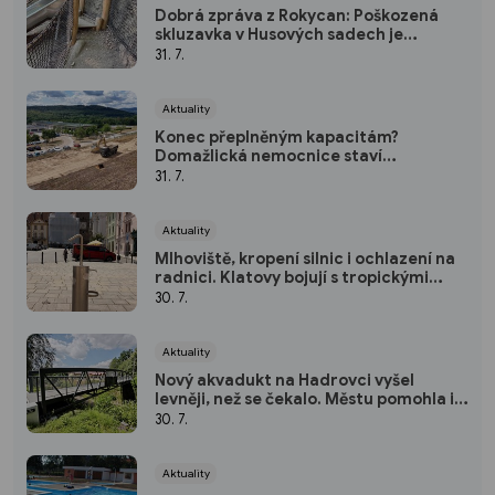
Dobrá zpráva z Rokycan: Poškozená
skluzavka v Husových sadech je
opravena
31. 7.
Aktuality
Konec přeplněným kapacitám?
Domažlická nemocnice staví
parkoviště pro zaměstnance
31. 7.
Aktuality
Mlhoviště, kropení silnic i ochlazení na
radnici. Klatovy bojují s tropickými
vedry
30. 7.
Aktuality
Nový akvadukt na Hadrovci vyšel
levněji, než se čekalo. Městu pomohla i
krajská dotace
30. 7.
Aktuality