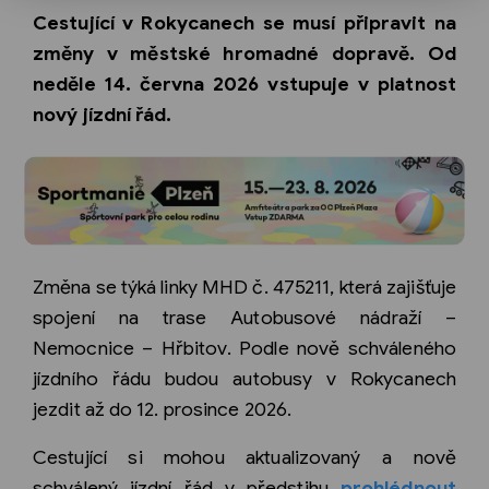
Cestující v Rokycanech se musí připravit na
změny v městské hromadné dopravě. Od
neděle 14. června 2026 vstupuje v platnost
nový jízdní řád.
Změna se týká linky MHD č. 475211, která zajišťuje
spojení na trase Autobusové nádraží –
Nemocnice – Hřbitov. Podle nově schváleného
jízdního řádu budou autobusy v Rokycanech
jezdit až do 12. prosince 2026.
Cestující si mohou aktualizovaný a nově
schválený jízdní řád v předstihu
prohlédnout