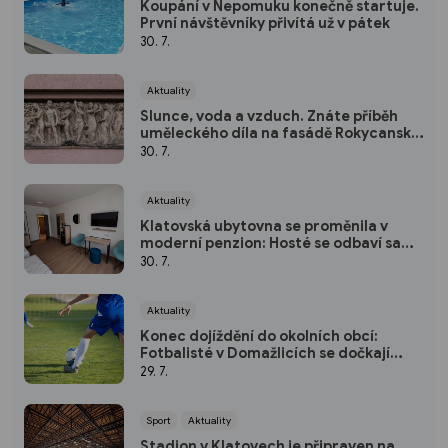
Koupání v Nepomuku konečně startuje.
První návštěvníky přivítá už v pátek
30. 7.
Aktuality
Slunce, voda a vzduch. Znáte příběh
uměleckého díla na fasádě Rokycanské
nemocnice?
30. 7.
Aktuality
Klatovská ubytovna se proměnila v
moderní penzion: Hosté se odbaví sami
pomocí kódu
30. 7.
Aktuality
Konec dojíždění do okolních obcí:
Fotbalisté v Domažlicích se dočkají
nového hřiště
29. 7.
Sport
Aktuality
Stadion v Klatovech je připraven na