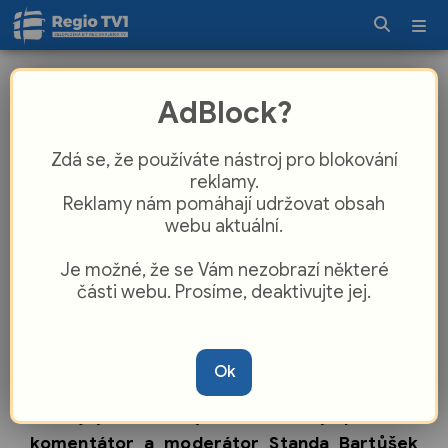
Cyklotoulky vyrazily do Krkonoš:
AdBlock?
Standa Bartůšek se proletěl 100
metrů nad propastí
Zdá se, že používáte nástroj pro blokování
reklamy.
Reklamy nám pomáhají udržovat obsah
webu aktuální.
Je možné, že se Vám nezobrazí některé
části webu. Prosíme, deaktivujte jej.
Ok
Oblíbený televizní pořad Cyklotoulky vyráží
do nejvyšších českých hor! Známý sportovní
komentátor a moderátor Standa Bartůšek