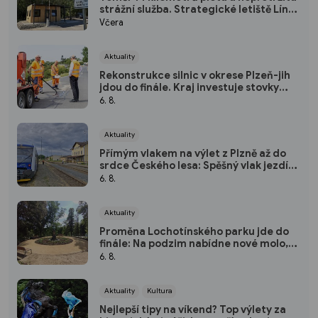
strážní služba. Strategické letiště Líně
má od srpna nový režim vstupů
Včera
Aktuality
Rekonstrukce silnic v okrese Plzeň-jih
jdou do finále. Kraj investuje stovky
milionů do nových povrchů i moderních
6. 8.
technologií
Aktuality
Přímým vlakem na výlet z Plzně až do
srdce Českého lesa: Spěšný vlak jezdí
každou sobotu až do října
6. 8.
Aktuality
Proměna Lochotínského parku jde do
finále: Na podzim nabídne nové molo,
cvičební prvky i vodopád
6. 8.
Aktuality
Kultura
Nejlepší tipy na víkend? Top výlety za