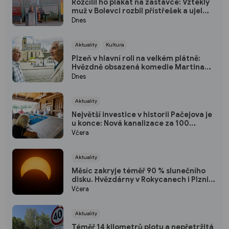
Rozčílil ho plakát na zastávce: Vzteklý
muž v Bolevci rozbil přístřešek a ujel
tramvají, strážníci ho bleskově dostihli
Dnes
(VIDEO)
Aktuality
Kultura
Plzeň v hlavní roli na velkém plátně:
Hvězdně obsazená komedie Martina
Horského se představí na bezplatné
Dnes
projekci na Lochotíně
Aktuality
Největší investice v historii Pačejova je
u konce: Nová kanalizace za 100
milionů korun získala kolaudaci, obec
Včera
uspořádala oslavu
Aktuality
Měsíc zakryje téměř 90 % slunečního
disku. Hvězdárny v Rokycanech i Plzni
zvou na podvečerní sledování
Včera
nebeského divadla
Aktuality
Téměř 14 kilometrů plotu a nepřetržitá