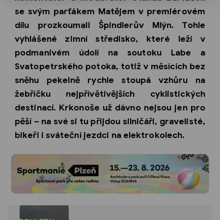
se svým parťákem Matějem v premiérovém
dílu prozkoumali Špindlerův Mlýn. Tohle
vyhlášené zimní středisko, které leží v
podmanivém údolí na soutoku Labe a
Svatopetrského potoka, totiž v měsících bez
sněhu pekelně rychle stoupá vzhůru na
žebříčku nejpřívětivějších cyklistických
destinací. Krkonoše už dávno nejsou jen pro
pěší – na své si tu přijdou silničáři, gravelisté,
bikeři i sváteční jezdci na elektrokolech.