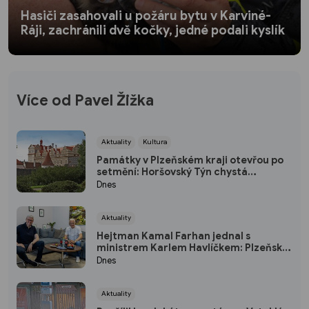
Hasiči zasahovali u požáru bytu v Karviné-
Ráji, zachránili dvě kočky, jedné podali kyslík
Více od Pavel Žižka
Aktuality
Kultura
Památky v Plzeňském kraji otevřou po
setmění: Horšovský Týn chystá
japonský program, Rabí osvítí svíčky
Dnes
Aktuality
Hejtman Kamal Farhan jednal s
ministrem Karlem Havlíčkem: Plzeňský
kraj chce sázet na inovace a
Dnes
kvalifikované pracovníky
Aktuality