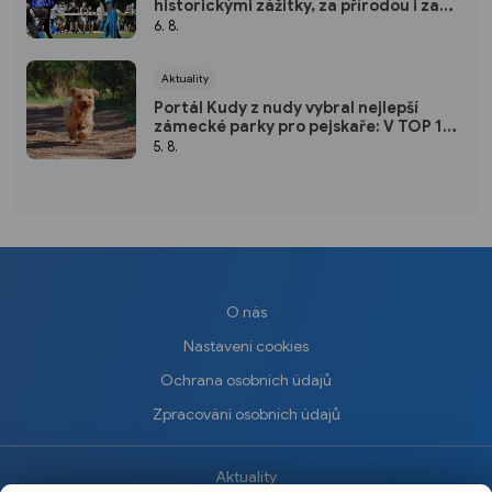
historickými zážitky, za přírodou i za
kulturou
6. 8.
Aktuality
Portál Kudy z nudy vybral nejlepší
zámecké parky pro pejskaře: V TOP 10
nechybí ani jeden kousek od Plzně
5. 8.
O nás
Nastavení cookies
Ochrana osobních údajů
Zpracování osobních údajů
Aktuality