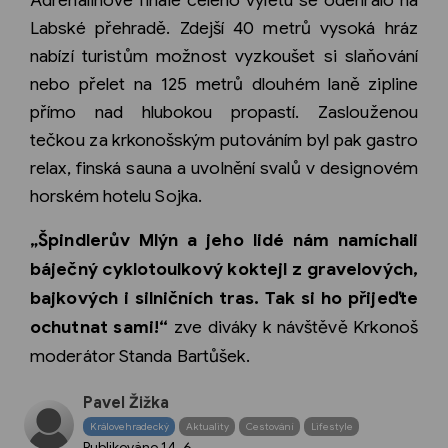
Adrenalinové finále celého výletu se odehrálo na
Labské přehradě. Zdejší 40 metrů vysoká hráz
nabízí turistům možnost vyzkoušet si slaňování
nebo přelet na 125 metrů dlouhém laně zipline
přímo nad hlubokou propastí. Zaslouženou
tečkou za krkonošským putováním byl pak gastro
relax, finská sauna a uvolnění svalů v designovém
horském hotelu Sojka.
„Špindlerův Mlýn a jeho lidé nám namíchali
báječný cyklotoulkový koktejl z gravelových,
bajkových i silničních tras. Tak si ho přijeďte
ochutnat sami!“
zve diváky k návštěvě Krkonoš
moderátor Standa Bartůšek.
Pavel Žižka
Královehradecký
Aktuality
Cestování
Lifestyle
Publikováno
14. 6.