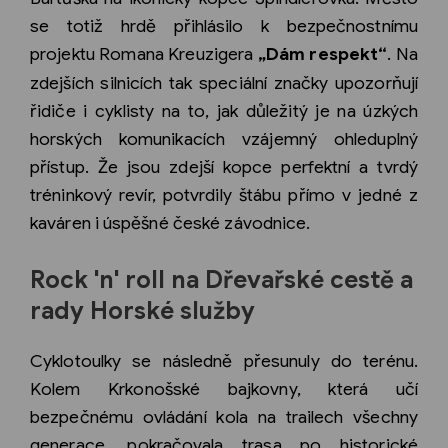
se totiž hrdě přihlásilo k bezpečnostnímu
projektu Romana Kreuzigera
„Dám respekt“
. Na
zdejších silnicích tak speciální značky upozorňují
řidiče i cyklisty na to, jak důležitý je na úzkých
horských komunikacích vzájemný ohleduplný
přístup. Že jsou zdejší kopce perfektní a tvrdý
tréninkový revír, potvrdily štábu přímo v jedné z
kaváren i úspěšné české závodnice.
Rock 'n' roll na Dřevařské cestě a
rady Horské služby
Cyklotoulky se následně přesunuly do terénu.
Kolem Krkonošské bajkovny, která učí
bezpečnému ovládání kola na trailech všechny
generace, pokračovala trasa po historické