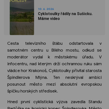
10. 6. 2026
Cyklotoulky řádily na Sušicku.
Máme video
Cesta televizního štábu odstartovala v
samotném centru u Bílého mostu, odkud se
moderátor vydal k městskému úřadu. V
infocentru, nad kterým drží ochrannou ruku sám
vládce hor Krakonoš, Cyklotoulky přivítal starosta
Špindlerova Mlýna. Ten neskrýval ambici
posunout město mezi absolutní evropskou
špičku horských středisek.
Hned první cyklistická výzva zavedla Standu
Bartůška na ikonický kopec Špindlerovka. Město