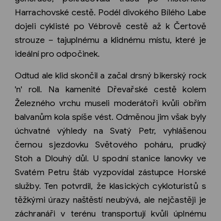
Harrachovské cestě. Podél divokého Bílého Labe
dojeli cyklisté po Vébrově cestě až k Čertově
strouze – tajuplnému a klidnému místu, které je
ideální pro odpočinek.
Odtud ale klid skončil a začal drsný bikerský rock
'n' roll. Na kamenité Dřevařské cestě kolem
Železného vrchu museli moderátoři kvůli obřím
balvanům kola spíše vést. Odměnou jim však byly
úchvatné výhledy na Svatý Petr, vyhlášenou
černou sjezdovku Světového poháru, prudký
Stoh a Dlouhý důl. U spodní stanice lanovky ve
Svatém Petru štáb vyzpovídal zástupce Horské
služby. Ten potvrdil, že klasických cykloturistů s
těžkými úrazy naštěstí neubývá, ale nejčastěji je
záchranáři v terénu transportují kvůli úplnému