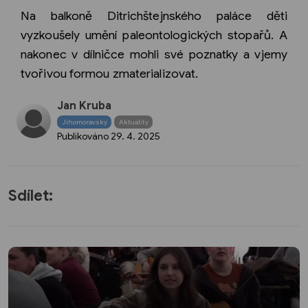
Na balkoně Ditrichštejnského paláce děti
vyzkoušely umění paleontologických stopařů. A
nakonec v dílničce mohli své poznatky a vjemy
tvořivou formou zmaterializovat.
Jan Kruba
Jihomoravský
Aktuality
Publikováno
29. 4. 2025
Sdílet: