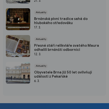
21. 3.
Aktuality
Brněnská pivní tradice sahá do
hlubokého středověku
17. 3.
Aktuality
Přesné stáří relikviáře svatého Maura
odhalili brněnští odborníci
12. 3.
Aktuality
Obyvatele Brna již 50 let ovlivňují
události z Pekařské
6. 3.