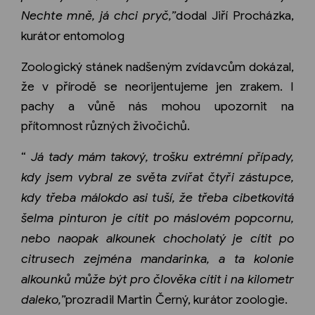
Nechte mně, já chci pryč,”
dodal Jiří Procházka,
kurátor entomolog
Zoologický stánek nadšeným zvídavcům dokázal,
že v přírodě se neorijentujeme jen zrakem. I
pachy a vůně nás mohou upozornit na
přítomnost různých živočichů.
“
Já tady mám takový, trošku extrémní případy,
kdy jsem vybral ze světa zvířat čtyři zástupce,
kdy třeba málokdo asi tuší, že třeba cibetkovitá
šelma pinturon je cítit po máslovém popcornu,
nebo naopak alkounek chocholatý je cítit po
citrusech zejména mandarinka, a ta kolonie
alkounků může být pro člověka cítit i na kilometr
daleko,”
prozradil Martin Černý, kurátor zoologie.