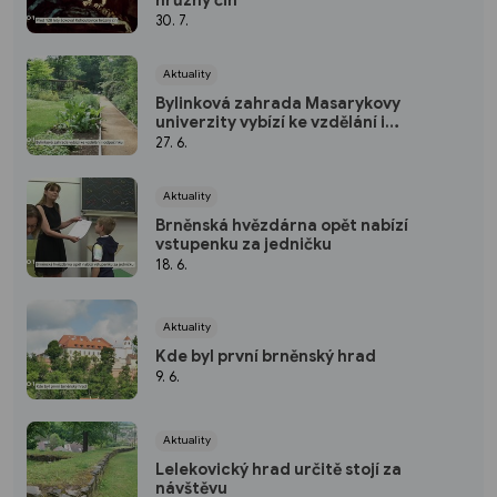
30. 7.
Aktuality
Bylinková zahrada Masarykovy
univerzity vybízí ke vzdělání i
odpočinku
27. 6.
Aktuality
Brněnská hvězdárna opět nabízí
vstupenku za jedničku
18. 6.
Aktuality
Kde byl první brněnský hrad
9. 6.
Aktuality
Lelekovický hrad určitě stojí za
návštěvu