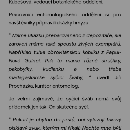
Kubešová, vedoucí botanického oddělení.
Pracovníci entomologického oddělení si pro
navštěvníky připravili ukázky hmyzu.
“
Máme ukázku preparovaného z depozitáře, ale
zároveň máme také spoustu živých exemplářů.
Například tuhle obrovitánskou kobilku z Papui-
Nové Guinei. Pak tu máme různé strašilky,
pakobylky, kudlanku a nebo třeba
madagaskarské syčící švaby,
“ uvedl Jiří
Procházka, kurátor entomolog.
Je velmi zajímavé, že syčící šváb nemá svůj
přídomek jen tak. On skutečně syčí.
“
Pokud je chytnu do prstů, oni vyluzují takový
pisklavý zvuk, kterým mi říkají: Nechte mne být!