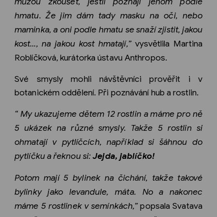
můžou zkoušet, jestli poznají jenom podle
hmatu. Že jim dám tady masku na oči, nebo
maminka, a oni podle hmatu se snaží zjistit, jakou
kost…, na jakou kost hmatají,”
vysvětlila Martina
Roblíčková, kurátorka ústavu Anthropos.
Své smysly mohli návštěvníci prověřit i v
botanickém oddělení. Při poznávání hub a rostlin.
“ My ukazujeme dětem 12 rostlin a máme pro ně
5 ukázek na různé smysly. Takže 5 rostlin si
ohmatají v pytlíčcích, například si šáhnou do
pytlíčku a řeknou si:
Jejda, jablíčko!
Potom mají 5 bylinek na čichání, takže takové
bylinky jako levandule, máta. No a nakonec
máme 5 rostlinek v semínkách,”
popsala Svatava