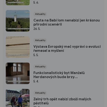
5. 6.
Aktuality
Cesta na Babí lom nenabízí jen krásnou
přírodní scenérii
26. 5.
Aktuality
Výstava Evropský meč vypráví o evoluci
řemesel a myšlení
5. 5.
Aktuality
Funkcionalistický byt Manželů
Herdanových bude brzy
zrekonstruován
5. 4.
Aktuality
Zelný trh opět nabízí zboží malých
pěstitelů