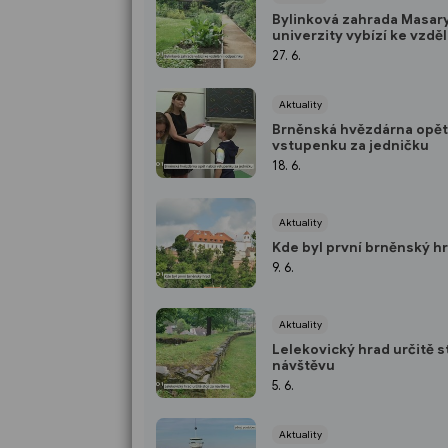
Bylinková zahrada Masar
univerzity vybízí ke vzděl
odpočinku
27. 6.
Aktuality
Brněnská hvězdárna opět
vstupenku za jedničku
18. 6.
Aktuality
Kde byl první brněnský h
9. 6.
Aktuality
Lelekovický hrad určitě st
návštěvu
5. 6.
Aktuality