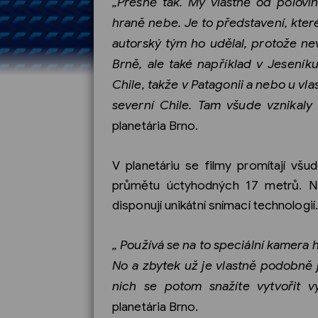
„Přesně tak. My vlastně od polovi
hraně nebe. Je to představení, kter
autorský tým ho udělal, protože n
Brně, ale také například v Jesení
Chile, takže v Patagonii a nebo u vla
severní Chile. Tam všude vznikaly
planetária Brno.
V planetáriu se filmy promítají vš
průmětu úctyhodných 17 metrů. N
disponují unikátní snímací technologií.
„ Používá se na to speciální kamera h
No a zbytek už je vlastně podobně j
nich se potom snažíte vytvořit vý
planetária Brno.