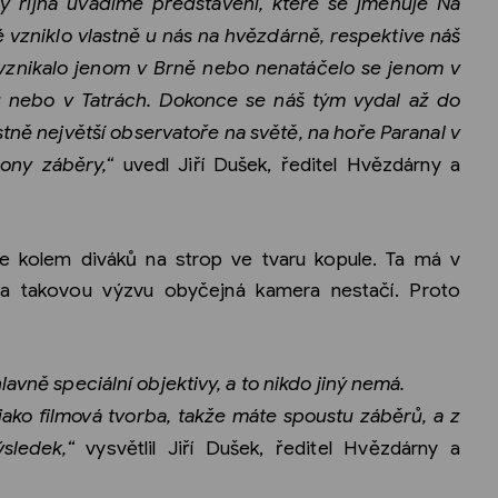
ny října uvádíme představení, které se jmenuje Na
é vzniklo vlastně u nás na hvězdárně, respektive náš
evznikalo jenom v Brně nebo nenatáčelo se jenom v
ku nebo v Tatrách. Dokonce se náš tým vydal až do
stně největší observatoře na světě, na hoře Paranal v
 ony záběry,“
uvedl Jiří Dušek, ředitel Hvězdárny a
ude kolem diváků na strop ve tvaru kopule. Ta má v
a takovou výzvu obyčejná kamera nestačí. Proto
lavně speciální objektivy, a to nikdo jiný nemá.
ako filmová tvorba, takže máte spoustu záběrů, a z
sledek,“
vysvětlil Jiří Dušek, ředitel Hvězdárny a