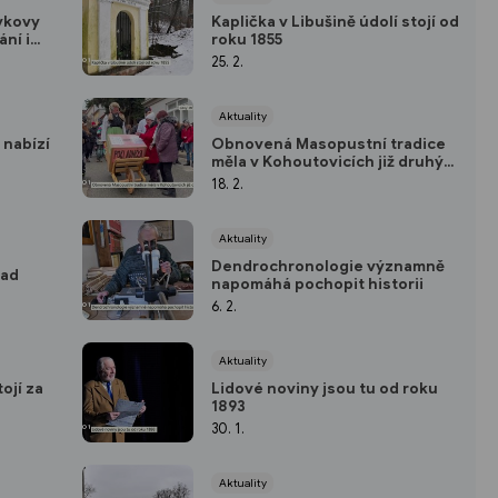
ykovy
Kaplička v Libušině údolí stojí od
ání i
roku 1855
25. 2.
Aktuality
 nabízí
Obnovená Masopustní tradice
měla v Kohoutovicích již druhý
ročník
18. 2.
Aktuality
Dendrochronologie významně
rad
napomáhá pochopit historii
6. 2.
Aktuality
ojí za
Lidové noviny jsou tu od roku
1893
30. 1.
Aktuality