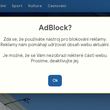
rimi
Sport
Kultura
Cestování
AdBlock?
Zdá se, že používáte nástroj pro blokování reklamy.
Reklamy nám pomáhají udržovat obsah webu aktuální.
Je možné, že se Vám nezobrazí některé části webu.
Prosíme, deaktivujte jej.
ěnská hvězdárna uvádí film Na hraně nebe
Ok