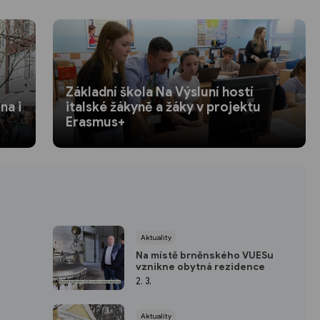
Základní škola Na Výsluní hostí
na i
italské žákyně a žáky v projektu
Erasmus+
Aktuality
Na místě brněnského VUESu
vznikne obytná rezidence
2. 3.
Aktuality