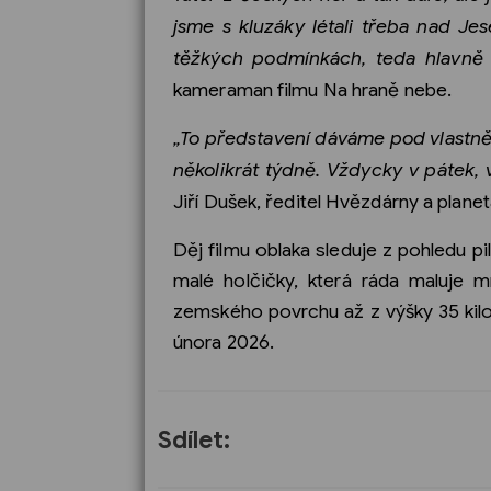
jsme s kluzáky létali třeba nad J
těžkých podmínkách, teda hlavně 
kameraman filmu Na hraně nebe.
„To představení dáváme pod vlastně
několikrát týdně. Vždycky v pátek, 
Jiří Dušek, ředitel Hvězdárny a planet
Děj filmu oblaka sleduje z pohledu p
malé holčičky, která ráda maluje m
zemského povrchu až z výšky 35 kilo
února 2026.
Sdílet: