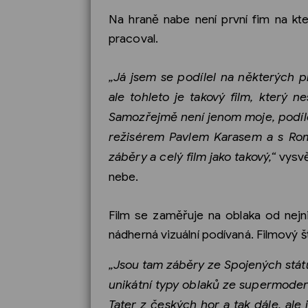
Na hraně nabe není první fim na kt
pracoval.
„Já jsem se podílel na některých p
ale tohleto je takový film, který n
Samozřejmě není jenom moje, podílel
režisérem Pavlem Karasem a s Ro
záběry a celý film jako takový,“
vysvě
nebe.
Film se zaměřuje na oblaka od nejni
nádherná vizuální podívaná. Filmový 
„Jsou tam záběry ze Spojených států
unikátní typy oblaků ze supermoder
Tater z českých hor a tak dále, ale