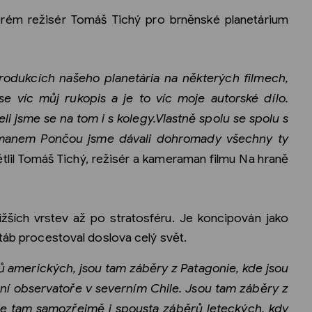
erém režisér Tomáš Tichý pro brněnské planetárium
rodukcích našeho planetária na některých filmech,
ese víc můj rukopis a je to víc moje autorské dílo.
i jsme se na tom i s kolegy.Vlastně spolu se spolu s
manem Pončou jsme dávali dohromady všechny ty
tlil Tomáš Tichý, režisér a kameraman filmu Na hraně
žších vrstev až po stratosféru. Je koncipován jako
štáb procestoval doslova celý svět.
 amerických, jsou tam záběry z Patagonie, kde jsou
ní observatoře v severním Chile. Jsou tam záběry z
 je tam samozřejmě i spousta záběrů leteckých, kdy