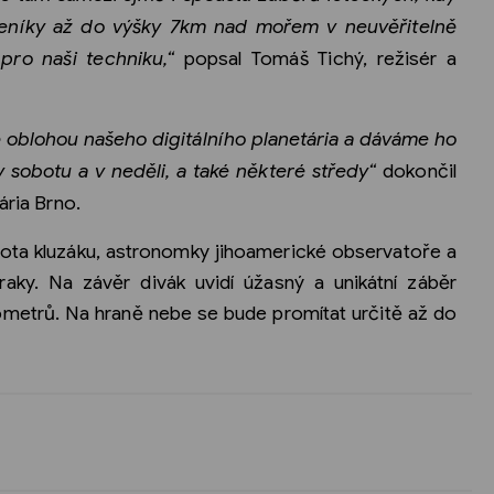
eseníky až do výšky 7km nad mořem v neuvěřitelně
pro naši techniku,“
popsal Tomáš Tichý, režisér a
 oblohou našeho digitálního planetária a dáváme ho
v sobotu a v neděli, a také některé středy“
dokončil
ária Brno.
ilota kluzáku, astronomky jihoamerické observatoře a
raky. Na závěr divák uvidí úžasný a unikátní záběr
metrů. Na hraně nebe se bude promítat určitě až do