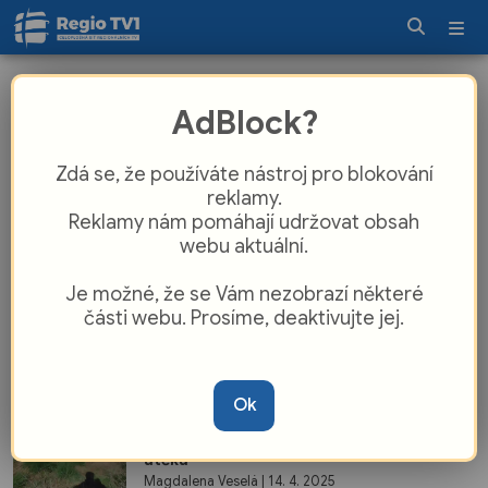
Magdalena Veselá
AdBlock?
Zdá se, že používáte nástroj pro blokování
Olomoucký kraj
reklamy.
Velikonoce v Olomouci
Reklamy nám pomáhají udržovat obsah
Magdalena Veselá
| 14. 4. 2025
webu aktuální.
Je možné, že se Vám nezobrazí některé
Olomoucký kraj
části webu. Prosíme, deaktivujte jej.
Park na nám. Svobody v Přerově čeká
rozsáhlá proměna
Magdalena Veselá
| 14. 4. 2025
Ok
Olomoucký kraj
Prostějovští policisté zadrželi vězně na
útěku
Magdalena Veselá
| 14. 4. 2025