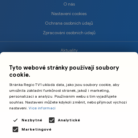
O nás
Nastavení cookies
Ochrana osobních údajů
Zpracování osobních údajů
Aktuality
×
Krimi
Tyto webové stránky používají soubory
Sport
cookie.
Kultura
Stránka Regio TV1 ukládá data, jako jsou soubory cookie, aby
Cestování
umožnila základní funkčnost stránek, jakož i marketing,
personalizaci a analýzu. Používáním webu s tím vyjadřujete
souhlas. Nastavení můžete kdykoli změnit, nebo přijmout výchozí
©️
Primetime Media s.r.o.
nastavení.
Více informací
Všeobecné podmínky
Nezbytné
Analytické
Marketingové