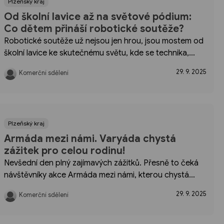
Plzeňský kraj
Od školní lavice až na světové pódium:
Co dětem přináší robotické soutěže?
Robotické soutěže už nejsou jen hrou, jsou mostem od
školní lavice ke skutečnému světu, kde se technika,
týmová práce a kreativita prolínají. Děti, které se do
29. 9. 2025
Komerční sdělení
soutěží jako VEX zapojují, nezískávají jen znalosti
z hodin informatiky,...
Plzeňský kraj
Armáda mezi námi. Varyáda chystá
zážitek pro celou rodinu!
Nevšední den plný zajímavých zážitků. Přesně to čeká
návštěvníky akce Armáda mezi námi, kterou chystá
Nákupní centrum Varyáda ve spolupráci s Armádou
29. 9. 2025
Komerční sdělení
České republiky. Uskuteční se 4. října na parkovišti
u Nákupního centra...