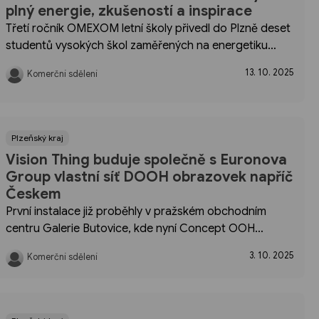
plný energie, zkušeností a inspirace
Třetí ročník OMEXOM letní školy přivedl do Plzně deset
studentů vysokých škol zaměřených na energetiku
a elektrotechniku, letos mezi nimi byly i dvě studentky.
13. 10. 2025
Komerční sdělení
Poslední prázdninový týden měli účastníci možnost
zažít na vlastní kůži,...
Plzeňský kraj
Vision Thing buduje společně s Euronova
Group vlastní síť DOOH obrazovek napříč
Českem
První instalace již proběhly v pražském obchodním
centru Galerie Butovice, kde nyní Concept OOH
funguje na 15 digitálních obrazovkách (6 LCD totemů s
3. 10. 2025
Komerční sdělení
11 obrazovkami a 4 LCD TV), které cílí na denní
návštěvníky centra