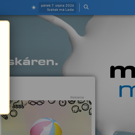
pátek 7. srpna 2026
Svátek má Lada
Reklama