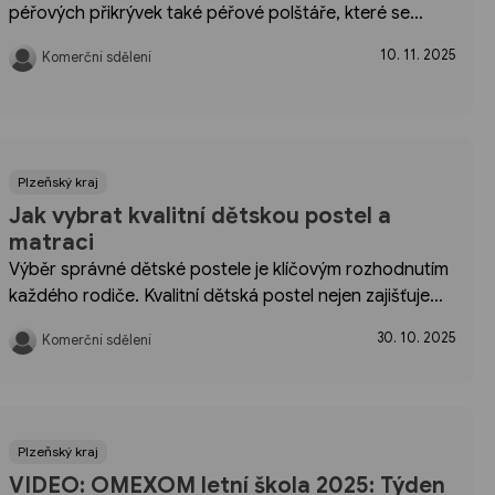
péřových přikrývek také péřové polštáře, které se
přizpůsobí vašemu tvaru, ale neslehnou se. Když si
10. 11. 2025
Komerční sdělení
jednou vyberete kvalitní péřový polštář, opravdu
pocítíte rozdíl. Není to jako po...
Plzeňský kraj
Jak vybrat kvalitní dětskou postel a
matraci
Výběr správné dětské postele je klíčovým rozhodnutím
každého rodiče. Kvalitní dětská postel nejen zajišťuje
komfortní spánek, ale také ovlivňuje bezpečnost
30. 10. 2025
Komerční sdělení
a celkový vývoj dítěte. V našem komplexním průvodci
se dozvíte vše ...
Plzeňský kraj
VIDEO: OMEXOM letní škola 2025: Týden