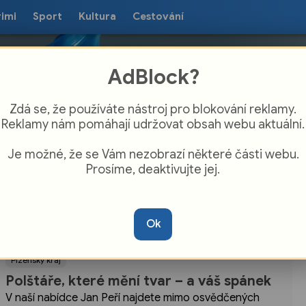
rimi
Sport
Kultura
Cestování
AdBlock?
Zdá se, že používáte nástroj pro blokování reklamy.
Reklamy nám pomáhají udržovat obsah webu aktuální.
Je možné, že se Vám nezobrazí některé části webu.
Prosíme, deaktivujte jej.
Ok
Plzeňský kraj
Polštáře, které mění tvar – a váš spánek
V naší nabídce Jan Peří najdete mimo osvědčených