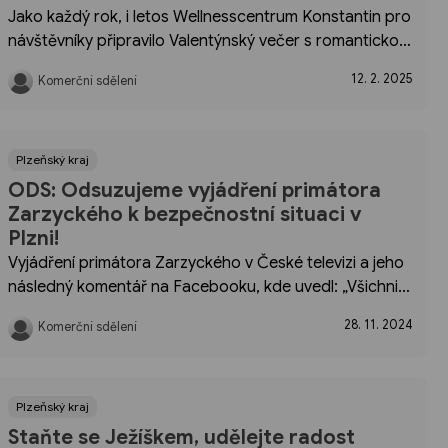
Jako každý rok, i letos Wellnesscentrum Konstantin pro
návštěvníky připravilo Valentýnský večer s romantickou
hudbou a do půlnoci prodlouženou otevírací dobou.
12. 2. 2025
Komerční sdělení
Příjemným zpestřením večera může být některá
z procedur,...
Plzeňský kraj
ODS: Odsuzujeme vyjádření primátora
Zarzyckého k bezpečnostní situaci v
Plzni!
Vyjádření primátora Zarzyckého v České televizi a jeho
následný komentář na Facebooku, kde uvedl: „Všichni
víme, že Ukrajina hledá posily pro svou armádu, kde
28. 11. 2024
Komerční sdělení
může. My v Plzni takových adeptů máme celou řadu..."
překročil meze...
Plzeňský kraj
Staňte se Ježíškem, udělejte radost