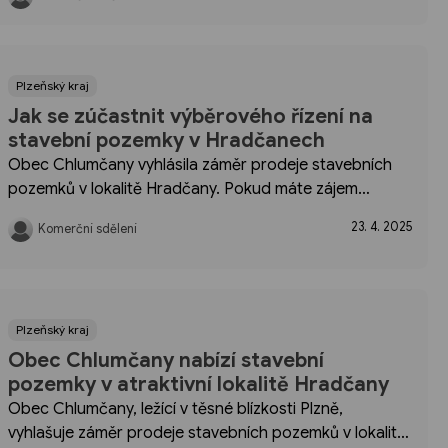
čtete svoji životní příležitost. Rodinný penzion
a restaurace ...
Plzeňský kraj
Jak se zúčastnit výběrového řízení na
stavební pozemky v Hradčanech
Obec Chlumčany vyhlásila záměr prodeje stavebních
pozemků v lokalitě Hradčany. Pokud máte zájem
o koupi jednoho z těchto atraktivních pozemků, zde
23. 4. 2025
Komerční sdělení
jsou klíčové informace o procesu přihlášení. Proces
přihlášení Prodej...
Plzeňský kraj
Obec Chlumčany nabízí stavební
pozemky v atraktivní lokalitě Hradčany
Obec Chlumčany, ležící v těsné blízkosti Plzně,
vyhlašuje záměr prodeje stavebních pozemků v lokalitě