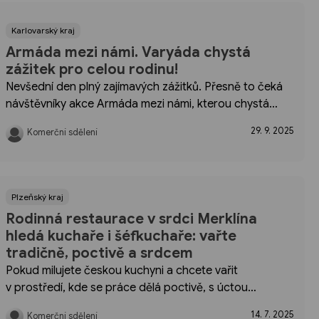
Karlovarský kraj
Armáda mezi námi. Varyáda chystá
zážitek pro celou rodinu!
Nevšední den plný zajímavých zážitků. Přesně to čeká
návštěvníky akce Armáda mezi námi, kterou chystá
Nákupní centrum Varyáda ve spolupráci s Armádou
29. 9. 2025
Komerční sdělení
České republiky. Uskuteční se 4. října na parkovišti
u Nákupního centra...
Plzeňský kraj
Rodinná restaurace v srdci Merklína
hledá kuchaře i šéfkuchaře: vařte
tradičně, poctivě a srdcem
Pokud milujete českou kuchyni a chcete vařit
v prostředí, kde se práce dělá poctivě, s úctou
k surovinám a úsměvem na tváři, možná právě teď
14. 7. 2025
Komerční sdělení