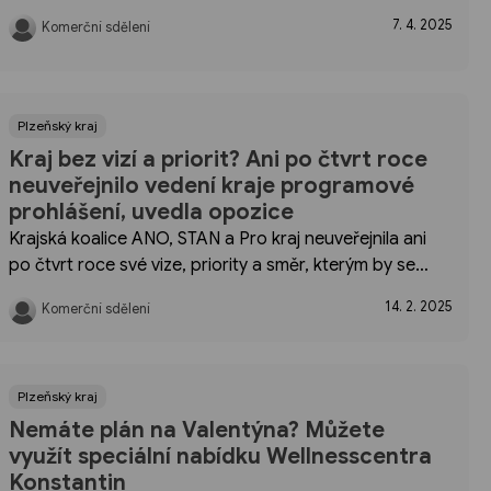
Hradčany. Tato nabídka představuje jedinečnou
7. 4. 2025
Komerční sdělení
příležitost pro ty, kteří hledají klidné bydlení s výhodami
městské dostupnosti....
Plzeňský kraj
Kraj bez vizí a priorit? Ani po čtvrt roce
neuveřejnilo vedení kraje programové
prohlášení, uvedla opozice
Krajská koalice ANO, STAN a Pro kraj neuveřejnila ani
po čtvrt roce své vize, priority a směr, kterým by se
pod jejich vedením měl kraj ubírat. Dle náměstka pro
14. 2. 2025
Komerční sdělení
oblast školství Vladimíra Kroce nemají rodiče ani děti
v kraji zájem...
Plzeňský kraj
Nemáte plán na Valentýna? Můžete
využít speciální nabídku Wellnesscentra
Konstantin