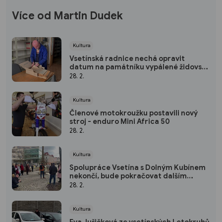
Více od Martin Dudek
Kultura
Vsetínská radnice nechá opravit
datum na památníku vypálené židovské
synagogy
28. 2.
Kultura
Členové motokroužku postavili nový
stroj - enduro Mini Africa 50
28. 2.
Kultura
Spolupráce Vsetína s Dolným Kubínem
nekončí, bude pokračovat dalším
projektem
28. 2.
Kultura
Eva Juřičková ze vsetínských Letokruhů