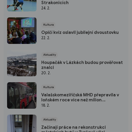
Strakonicích
24. 2.
Kultura
Opičí kvíz oslavil jubilejní dvoustovku
22. 2.
Aktuality
Houpačák v Lázkách budou prověřovat
znalci
20. 2.
Kultura
Valašskomeziříčská MHD přepravila v
loňském roce více než milion
cestujících
18. 2.
Aktuality
Začínají práce na rekonstrukci