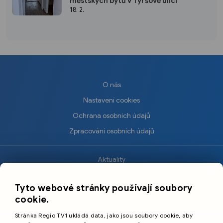
městských bytů v Tyršově ulici
18. 2.
O nás
Nastavení cookies
Ochrana osobních údajů
Zpracování osobních údajů
Aktuality
×
Krimi
Tyto webové stránky používají soubory
Sport
cookie.
Kultura
Stránka Regio TV1 ukládá data, jako jsou soubory cookie, aby