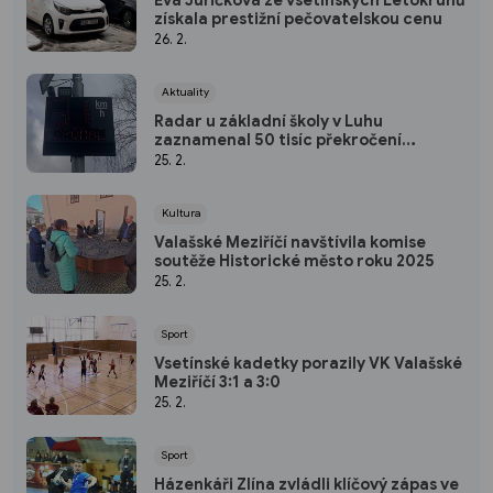
získala prestižní pečovatelskou cenu
26. 2.
Aktuality
Radar u základní školy v Luhu
zaznamenal 50 tisíc překročení
rychlosti
25. 2.
Kultura
Valašské Meziříčí navštívila komise
soutěže Historické město roku 2025
25. 2.
Sport
Vsetínské kadetky porazily VK Valašské
Meziříčí 3:1 a 3:0
25. 2.
Sport
Házenkáři Zlína zvládli klíčový zápas ve