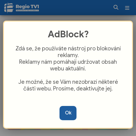
Začátečníci i zkušenější verbíři se v
AdBlock?
Kunovicích zdokonalují v tanci
Zdá se, že používáte nástroj pro blokování
reklamy.
Reklamy nám pomáhají udržovat obsah
webu aktuální.
Je možné, že se Vám nezobrazí některé
části webu. Prosíme, deaktivujte jej.
Ok