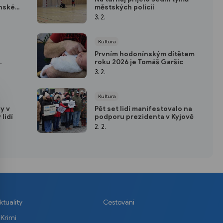
onské
městských policií
3. 2.
Kultura
Prvním hodonínským dítětem
roku 2026 je Tomáš Garšic
3. 2.
Kultura
y v
Pět set lidí manifestovalo na
lidí
podporu prezidenta v Kyjově
2. 2.
ktuality
Cestování
Krimi