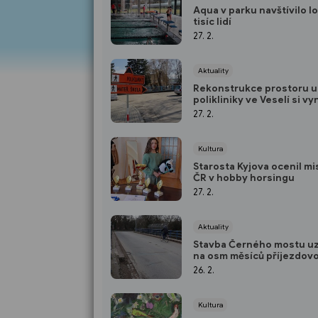
Aqua v parku navštívilo lo
tisíc lidí
27. 2.
Aktuality
Rekonstrukce prostoru u
polikliniky ve Veselí si vy
nová dopravní opatření
27. 2.
Kultura
Starosta Kyjova ocenil mi
ČR v hobby horsingu
27. 2.
Aktuality
Stavba Černého mostu u
na osm měsíců příjezdov
cestu do Hodonína
26. 2.
Kultura