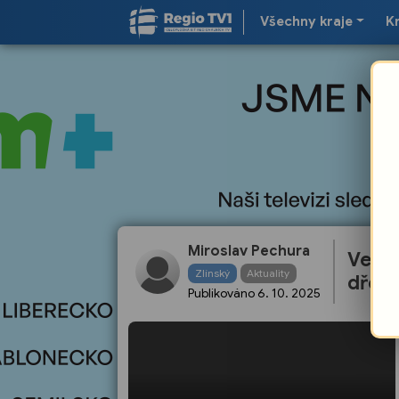
Všechny kraje
K
Miroslav Pechura
Vesel
Zlínský
Aktuality
dřevi
Publikováno
6. 10. 2025