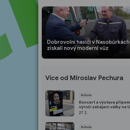
Dobrovolní hasiči v Nasobůrkách
získali nový moderní vůz
Více od Miroslav Pechura
Kultura
Koncert a výstava připom
výročí zahájení války na 
27. 2.
Kultura