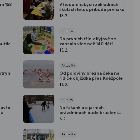
ni 158
V hodonínských základních
školách letos přibude prvňáků
13. 2.
Kultura
Do prvních tříd v Kyjově se
nutila
zapsalo více než 140 dětí
13. 2.
Aktuality
stryni
Od poloviny března čeká na
řidiče objížďka přes Kněžpole
11. 2.
Kultura
zavře
Na fašank a o jarních
ou
prázdninách bude bruslení
zdarma
6. 2.
Aktuality