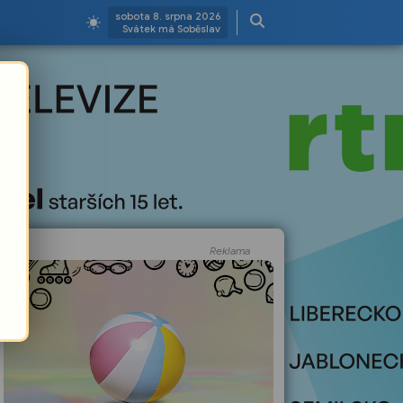
sobota 8. srpna 2026
Svátek má Soběslav
Reklama