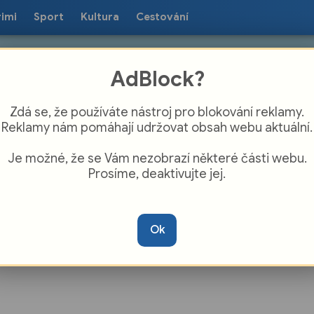
rimi
Sport
Kultura
Cestování
AdBlock?
Zdá se, že používáte nástroj pro blokování reklamy.
Reklamy nám pomáhají udržovat obsah webu aktuální.
Je možné, že se Vám nezobrazí některé části webu.
Prosíme, deaktivujte jej.
í nad Moravou vysadí skoro osm tisíc
n
Ok