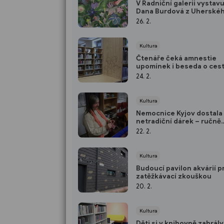
V Radniční galerii vystav
Dana Burdová z Uherské
Hradiště
26. 2.
Kultura
Čtenáře čeká amnestie
upomínek i beseda o ces
velorexem do Japonska
24. 2.
Kultura
Nemocnice Kyjov dostala
netradiční dárek – ručně
pletené ponožky
22. 2.
Kultura
Budoucí pavilon akvárií p
zatěžkávací zkouškou
20. 2.
Kultura
Děti si v knihovně zahrály