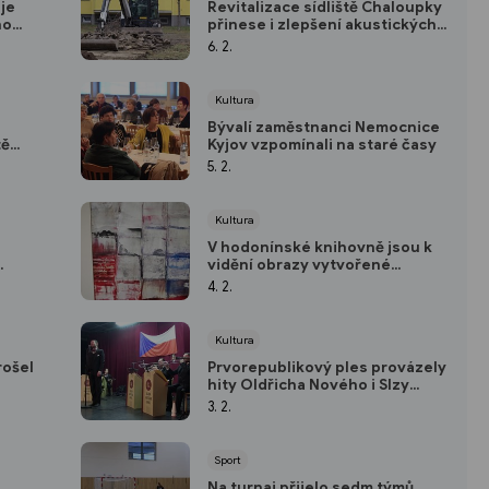
uje
Revitalizace sídliště Chaloupky
ho
přinese i zlepšení akustických
podmínek
6. 2.
Kultura
Bývalí zaměstnanci Nemocnice
tě
Kyjov vzpomínali na staré časy
5. 2.
Kultura
V hodonínské knihovně jsou k
vidění obrazy vytvořené
technikou enkaustika
4. 2.
Kultura
rošel
Prvorepublikový ples provázely
hity Oldřicha Nového i Slzy
Adiny Mandlové
3. 2.
Sport
Na turnaj přijelo sedm týmů