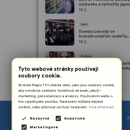
únikovku a vytvořily jap
divadélko
19. 2.
Sport
Domácí závody se
krasobruslařům vydařily,
posbírali několik medailí
19. 2.
Kultura
×
Prezidenta Pavla podpořil
Uherském Hradišti stovky 
Tyto webové stránky používají
16. 2.
soubory cookie.
Stránka Regio TV1 ukládá data, jako jsou soubory cookie,
aby umožnila základní funkčnost stránek, jakož i
marketing, personalizaci a analýzu. Používáním webu s
tím vyjadřujete souhlas. Nastavení můžete kdykoli
změnit, nebo přijmout výchozí nastavení.
Více informací
O nás
A
Nezbytné
Analytické
Nastavení cookies
Marketingové