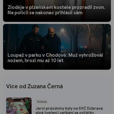
Zloděje v plzeňském kostele prozradil zvon.
Na policii se nakonec přihlásil sám
Loupež v parku v Chodově: Muž vyhrožoval
nožem, hrozí mu až 10 let
Více od Zuzana Černá
Kultura
Jarní prázdniny byly na SVČ Dúbrava
plné tvoření i setkání se zvířátky