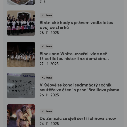
Dock
2. 2.
Kultura
Blatnické hody s právem vedla letos
dvojice stárků
28. 11. 2025
Kultura
Black and White uzavřeli více než
třicetiletou historii na domácím
mistrovství
27. 11. 2025
Kultura
V Kyjově se konal sedmnáctý ročník
soutěže ve čtení a psaní Braillova písma
26. 11. 2025
Kultura
Do Zarazic se sjeli čerti i ohňová show
24. 11. 2025