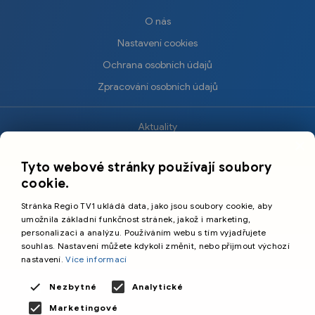
O nás
Nastavení cookies
Ochrana osobních údajů
Zpracování osobních údajů
Aktuality
×
Krimi
Tyto webové stránky používají soubory
Sport
cookie.
Kultura
Stránka Regio TV1 ukládá data, jako jsou soubory cookie, aby
Cestování
umožnila základní funkčnost stránek, jakož i marketing,
personalizaci a analýzu. Používáním webu s tím vyjadřujete
souhlas. Nastavení můžete kdykoli změnit, nebo přijmout výchozí
©️
Primetime Media s.r.o.
nastavení.
Více informací
Všeobecné podmínky
Nezbytné
Analytické
Marketingové