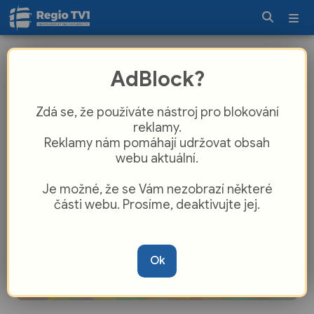
V Galerii výtvarného umění si mohli
AdBlock?
zájemci namalovat abstraktní obraz
Zdá se, že používáte nástroj pro blokování
reklamy.
Reklamy nám pomáhají udržovat obsah
webu aktuální.
Je možné, že se Vám nezobrazí některé
části webu. Prosíme, deaktivujte jej.
Ok