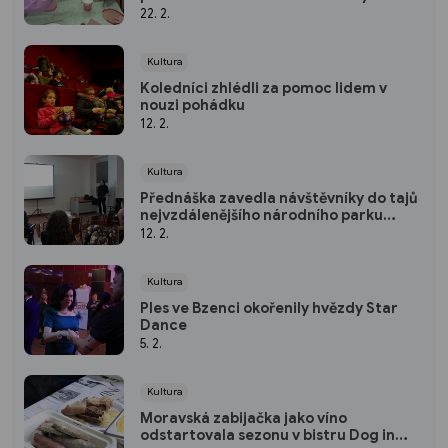
22. 2.
Kultura
Koledníci zhlédli za pomoc lidem v
nouzi pohádku
12. 2.
Kultura
Přednáška zavedla návštěvníky do tajů
nejvzdálenějšího národního parku
Evropské unie
12. 2.
Kultura
Ples ve Bzenci okořenily hvězdy Star
Dance
5. 2.
Kultura
Moravská zabijačka jako víno
odstartovala sezonu v bistru Dog in