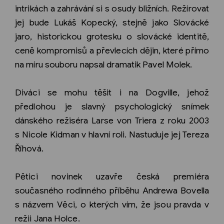
intrikách a zahrávání
si s
osudy bližních. Režírovat
jej bude Lukáš Kopecký, stejně jako Slováck
é
jaro, historickou grotesku o slovácké identitě,
ceně kompromisů a převlecích dějin, které p
římo
na míru souboru napsal dramatik Pavel Molek.
Diváci se mohu těšit i na Dogville, jehož
předlohou je slavný psychologický snímek
dá
nsk
é
ho režis
é
ra Larse von Triera z
roku 2003
s
Nicole Kidman v
hlavní
roli
. Nastuduje jej Tereza
Říhová.
Pětici novinek uzavře česká
premié
ra
současného rodinného příběhu Andrewa Bovella
s
názvem Věci, o který
ch v
ím, že jsou pravda v
režii Jana Holce.