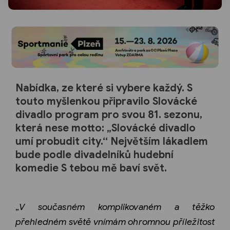
Nabídka, ze které si vybere každý. S
touto myšlenkou připravilo Slovácké
divadlo program pro svou 81. sezonu,
která nese motto: „Slovácké divadlo
umí probudit city.“ Největším lákadlem
bude podle divadelníků hudební
komedie S tebou mě baví svět.
„
V současn
é
m komplikovan
é
m a t
ěžko
přehledn
é
m světě vnímám ohromnou příležitost