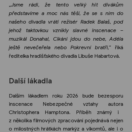
„
Jsme rá
di,
že tento velký hit
div
ákům
představíme a moc nás těší, že se s ním do
našeho divadla vrátí režisér Radek Balaš, pod
jehož taktovkou vznikly slavné
inscenace
–
muzikál Donaha!, Cikáni jdou do nebe, Ad
é
la
ještě
neve
čeřela nebo Pokrevní
brat
ři,“
říká
ředitelka hradišťského divadla Libuše Habartová.
Další lákadla
Dalším lá
kadlem
roku 2026 bude bezesporu
inscenace Nebezpečn
é
vztahy autora
Christophera Hamptona. P
říběh známý i
z několika filmových zpracování pojednává nejen
o milostný
ch hr
átká
ch mark
ýz a vikomtů, ale i o