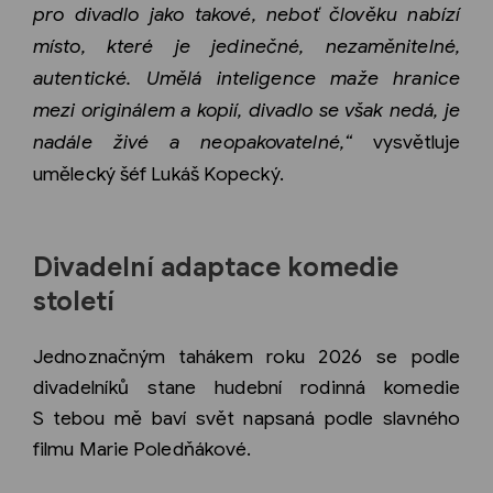
pro divadlo jako takov
é
, neboť člověku nabízí
místo, kter
é
je jedinečn
é
, nezaměniteln
é
,
autentick
é
. Um
ělá
inteligence ma
že hranice
mezi originálem a kopií, divadlo se však nedá, je
nadále živ
é
a neopakovateln
é
,
“
vysvětluje
umělecký šé
f Luk
áš
Kopeck
ý.
Divadelní adaptace komedie
století
Jednoznačným tahákem roku 2026
se
podle
divadelníků stane hudební rodinná
komedie
S
tebou mě baví svět napsaná podle slavného
filmu Marie Poledňákové.