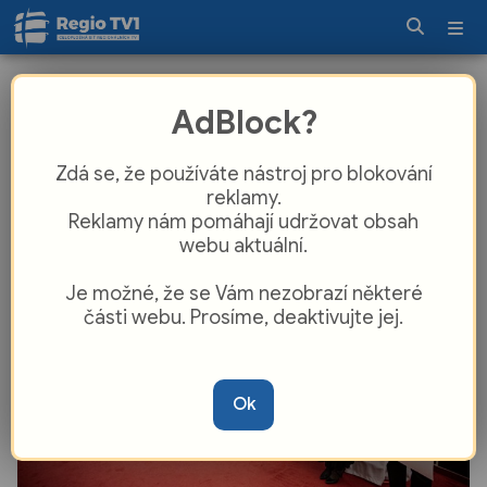
Slovácké divadlo představilo tituly
AdBlock?
nové sezony. Největším tahákem
bude S tebou mě baví svět
Zdá se, že používáte nástroj pro blokování
reklamy.
Reklamy nám pomáhají udržovat obsah
webu aktuální.
Je možné, že se Vám nezobrazí některé
části webu. Prosíme, deaktivujte jej.
Ok