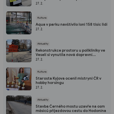
27. 2.
Kultura
Aqua v parku navštívilo loni 158 tisíc lidí
27. 2.
Aktuality
Rekonstrukce prostoru u polikliniky ve
Veselí si vynutila nová dopravní
opatření
27. 2.
Kultura
Starosta Kyjova ocenil mistryni ČR v
hobby horsingu
27. 2.
Aktuality
Stavba Černého mostu uzavře na osm
měsíců příjezdovou cestu do Hodonína