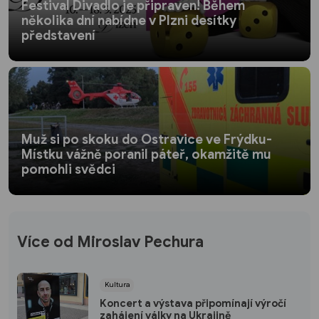
Festival Divadlo je připraven! Během
několika dní nabídne v Plzni desítky
představení
Muž si po skoku do Ostravice ve Frýdku-
Místku vážně poranil páteř, okamžitě mu
pomohli svědci
Více od Miroslav Pechura
Kultura
Koncert a výstava připomínají výročí
zahájení války na Ukrajině