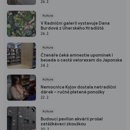
26. 2.
Kultura
V Radniční galerii vystavuje Dana
Burdová z Uherského Hradiště
26. 2.
Kultura
Čtenáře čeká amnestie upomínek i
beseda o cestě velorexem do Japonska
24. 2.
Kultura
Nemocnice Kyjov dostala netradiční
dárek – ručně pletené ponožky
22. 2.
Kultura
Budoucí pavilon akvárií prošel
zatěžkávací zkouškou
20. 2.