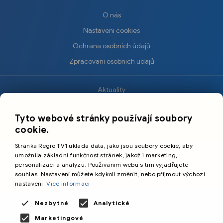
O nás
Nastavení cookies
Ochrana osobních údajů
Zpracování osobních údajů
Aktuality
×
Krimi
Tyto webové stránky používají soubory
Sport
cookie.
Kultura
Stránka Regio TV1 ukládá data, jako jsou soubory cookie, aby
Cestování
umožnila základní funkčnost stránek, jakož i marketing,
personalizaci a analýzu. Používáním webu s tím vyjadřujete
souhlas. Nastavení můžete kdykoli změnit, nebo přijmout výchozí
©️
Primetime Media s.r.o.
nastavení.
Více informací
Všeobecné podmínky
Nezbytné
Analytické
Marketingové