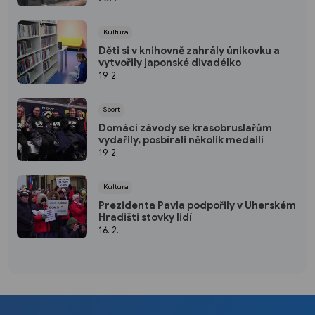
Kultura
Děti si v knihovně zahrály únikovku a
vytvořily japonské divadélko
19. 2.
Sport
Domácí závody se krasobruslařům
vydařily, posbírali několik medailí
19. 2.
Kultura
Prezidenta Pavla podpořily v Uherském
Hradišti stovky lidí
16. 2.