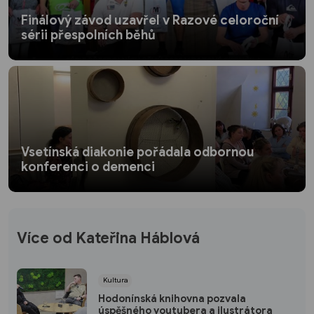
Finálový závod uzavřel v Razové celoroční
sérii přespolních běhů
Vsetínská diakonie pořádala odbornou
konferenci o demenci
Více od Kateřina Háblová
Kultura
Hodonínská knihovna pozvala
úspěšného youtubera a ilustrátora