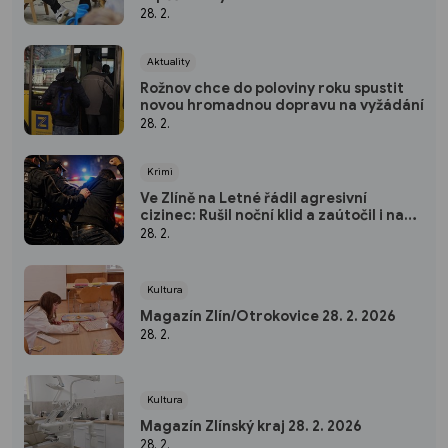
28. 2.
Aktuality
Rožnov chce do poloviny roku spustit
novou hromadnou dopravu na vyžádání
28. 2.
Krimi
Ve Zlíně na Letné řádil agresivní
cizinec: Rušil noční klid a zaútočil i na
strážníky
28. 2.
Kultura
Magazín Zlín/Otrokovice 28. 2. 2026
28. 2.
Kultura
Magazín Zlínský kraj 28. 2. 2026
28. 2.