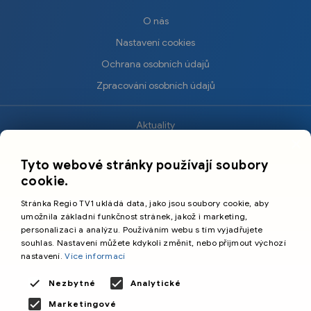
O nás
Nastavení cookies
Ochrana osobních údajů
Zpracování osobních údajů
Aktuality
×
Krimi
Tyto webové stránky používají soubory
Sport
cookie.
Kultura
Stránka Regio TV1 ukládá data, jako jsou soubory cookie, aby
Cestování
umožnila základní funkčnost stránek, jakož i marketing,
personalizaci a analýzu. Používáním webu s tím vyjadřujete
souhlas. Nastavení můžete kdykoli změnit, nebo přijmout výchozí
©️
Primetime Media s.r.o.
nastavení.
Více informací
Všeobecné podmínky
Nezbytné
Analytické
Marketingové