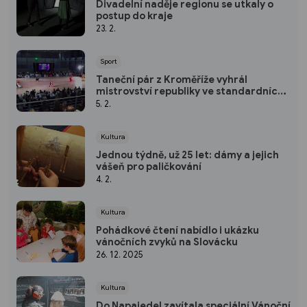
Divadelní naděje regionu se utkaly o
postup do kraje
23. 2.
Sport
Taneční pár z Kroměříže vyhrál
mistrovství republiky ve standardních
tancích
5. 2.
Kultura
Jednou týdně, už 25 let: dámy a jejich
vášeň pro paličkování
4. 2.
Kultura
Pohádkové čtení nabídlo i ukázku
vánočních zvyků na Slovácku
26. 12. 2025
Kultura
Do Napajedel zavítala speciální Vánoční