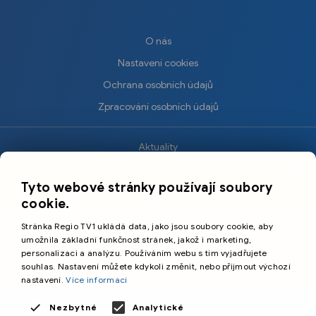
O nás
Nastavení cookies
Ochrana osobních údajů
Zpracování osobních údajů
Aktuality
×
Krimi
Tyto webové stránky používají soubory
Sport
cookie.
Kultura
Stránka Regio TV1 ukládá data, jako jsou soubory cookie, aby
Cestování
umožnila základní funkčnost stránek, jakož i marketing,
personalizaci a analýzu. Používáním webu s tím vyjadřujete
souhlas. Nastavení můžete kdykoli změnit, nebo přijmout výchozí
©️
Primetime Media s.r.o.
nastavení.
Více informací
Všeobecné podmínky
Nezbytné
Analytické