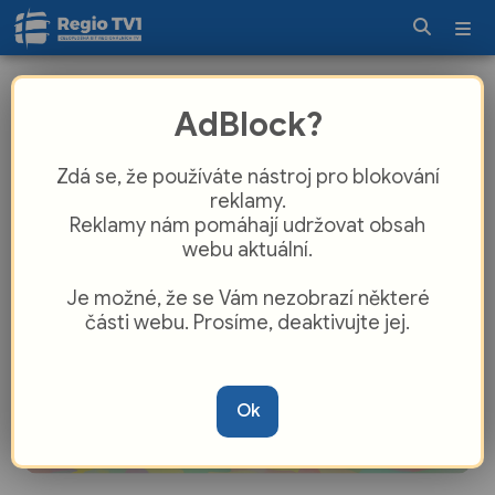
Organizace NADĚJE slavila 35let od
AdBlock?
svého založení v roce 1990
Zdá se, že používáte nástroj pro blokování
reklamy.
Reklamy nám pomáhají udržovat obsah
webu aktuální.
Je možné, že se Vám nezobrazí některé
části webu. Prosíme, deaktivujte jej.
Ok