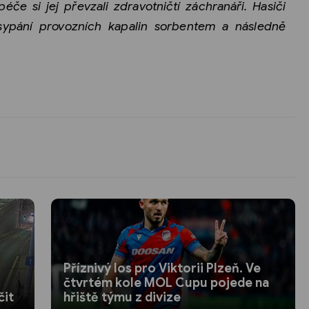
če si jej převzali zdravotničtí záchranáři. Hasiči
zasypání provozních kapalin sorbentem a následně
Příznivý los pro Viktorii Plzeň. Ve
čtvrtém kole MOL Cupu pojede na
čit
hřiště týmu z divize