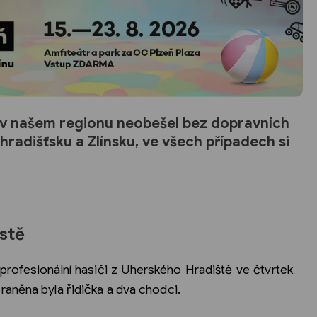
el v našem regionu neobešel bez dopravních
radišťsku a Zlínsku, ve všech případech si
stě
profesionální hasiči z Uherského Hradiště ve čtvrtek
aněna byla řidička a dva chodci.