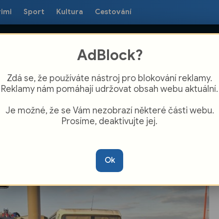
rimi
Sport
Kultura
Cestování
AdBlock?
Zdá se, že používáte nástroj pro blokování reklamy.
Reklamy nám pomáhají udržovat obsah webu aktuální.
Je možné, že se Vám nezobrazí některé části webu.
Prosíme, deaktivujte jej.
a ve Starém Městě si vyžádala tři
né, ve Spytihněvi se srazilo nákladní
Ok
lo s osobním