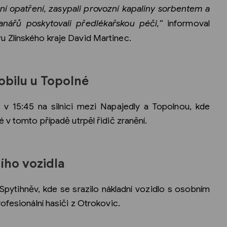
rní opatření, zasypali provozní kapaliny sorbentem a
nářů poskytovali předlékařskou péči,“
informoval
 Zlínského kraje David Martinec.
bilu u Topolné
 v 15:45 na silnici mezi Napajedly a Topolnou, kde
 v tomto případě utrpěl řidič zranění.
ího vozidla
 Spytihněv, kde se srazilo nákladní vozidlo s osobním
ofesionální hasiči z Otrokovic.