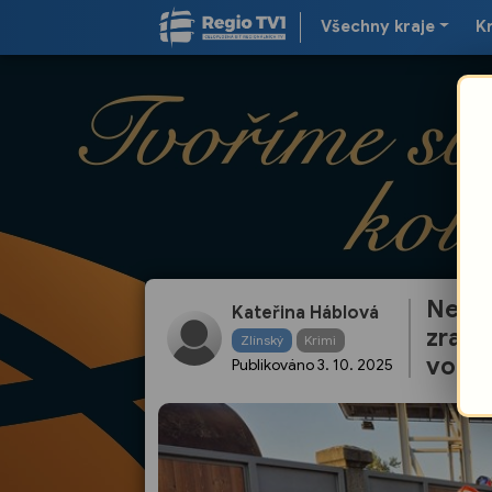
Všechny kraje
K
Nehod
Kateřina Háblová
zraně
Zlínský
Krimi
vozid
Publikováno
3. 10. 2025