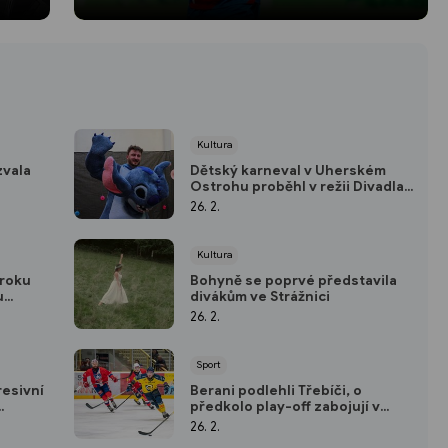
Kultura
zvala
Dětský karneval v Uherském
Ostrohu proběhl v režii Divadla
Koráb
26. 2.
Kultura
 roku
Bohyně se poprvé představila
u
divákům ve Strážnici
26. 2.
Sport
resivní
Berani podlehli Třebíči, o
předkolo play-off zabojují v
sobotu. Vsetín schytal „bůra“ od
26. 2.
Pardubic