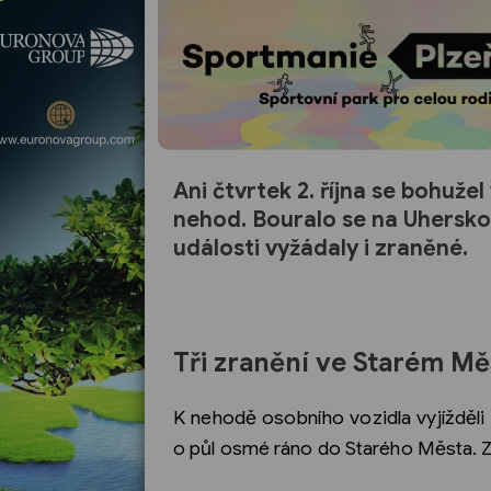
Ani čtvrtek 2. října se bohuž
nehod. Bouralo se na Uherskoh
události vyžádaly i zraněné.
Tři zranění ve Starém Mě
K nehodě osobního vozidla vyjížděli 
o půl osmé ráno do Starého Města. Zr