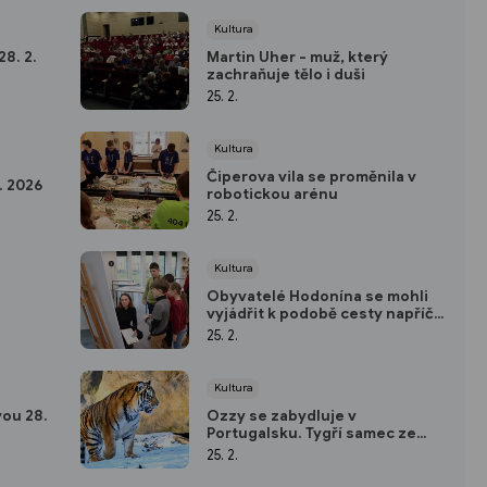
Kultura
8. 2.
Martin Uher - muž, který
zachraňuje tělo i duši
25. 2.
Kultura
Čiperova vila se proměnila v
. 2026
robotickou arénu
25. 2.
Kultura
Obyvatelé Hodonína se mohli
vyjádřit k podobě cesty napříč
Bažantnicí
25. 2.
Kultura
ou 28.
Ozzy se zabydluje v
Portugalsku. Tygří samec ze
zlínské zoo zamířil do Lisabonu
25. 2.