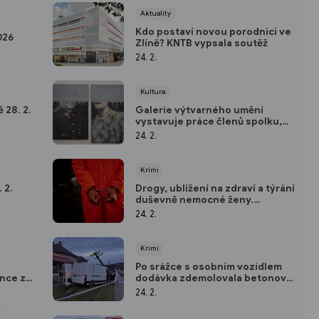
Aktuality
Kdo postaví novou porodnici ve
026
Zlíně? KNTB vypsala soutěž
24. 2.
Kultura
 28. 2.
Galerie výtvarného umění
vystavuje práce členů spolku,
bez kterého by nestála
24. 2.
Krimi
 2.
Drogy, ublížení na zdraví a týrání
duševně nemocné ženy.
Nebezpečnému páru hrozí až
24. 2.
deset let za mřížemi
Krimi
Po srážce s osobním vozidlem
nce z
dodávka zdemolovala betonový
sloup
24. 2.