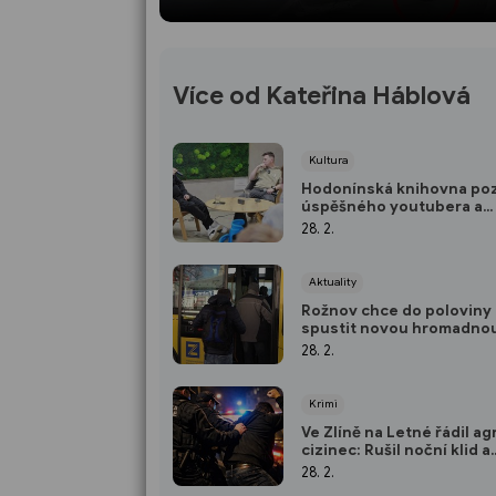
Více od Kateřina Háblová
Kultura
Hodonínská knihovna po
úspěšného youtubera a
ilustrátora
28. 2.
Aktuality
Rožnov chce do poloviny
spustit novou hromadno
dopravu na vyžádání
28. 2.
Krimi
Ve Zlíně na Letné řádil ag
cizinec: Rušil noční klid a
zaútočil i na strážníky
28. 2.