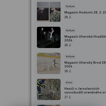
Kultura
Magazín Hodonín 28. 2. 2
28. 2.
Kultura
Magazín Uherské Hradiště
2026
28. 2.
Kultura
Magazín Uherský Brod 28.
2026
28. 2.
Krimi
Hasiči v Jaroslavicích
vysvobodili zraněného sr
kovové pasti
27. 2.