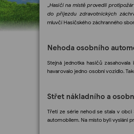
„
Hasiči na místě provedli protipožá
do příjezdu zdravotnických záchra
mluvčí Hasičského záchranného sboru
Nehoda osobního automo
Stejná jednotka hasičů zasahovala i
havarovalo jedno osobní vozidlo. Také
Střet nákladního a osobn
Třetí ze série nehod se stala v obci
automobilem. Na místo byli vysláni pr