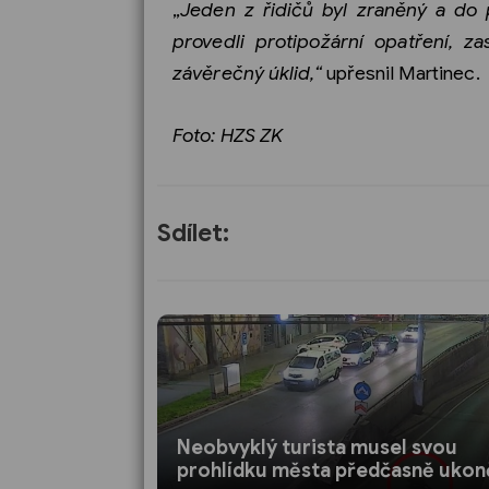
„
Jeden z řidičů byl zraněný a do pé
provedli protipožární opatření, 
závěrečný úklid,“
upřesnil Martinec.
Foto: HZS ZK
Sdílet:
Neobvyklý turista musel svou
prohlídku města předčasně ukon