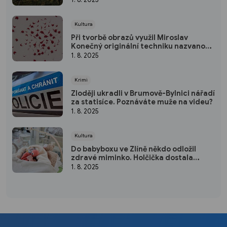
Kultura
Při tvorbě obrazů využil Miroslav
Konečný originální techniku nazvanou
kapavka
1. 8. 2025
Krimi
Zloději ukradli v Brumově-Bylnici nářadí
za statisíce. Poznáváte muže na videu?
1. 8. 2025
Kultura
Do babyboxu ve Zlíně někdo odložil
zdravé miminko. Holčička dostala
krásné jméno
1. 8. 2025