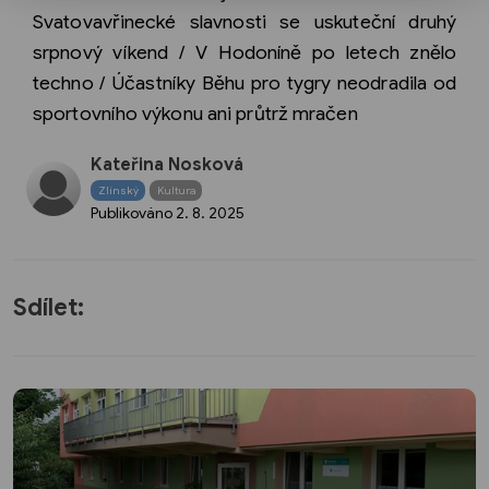
Svatovavřinecké slavnosti se uskuteční druhý
srpnový víkend / V Hodoníně po letech znělo
techno / Účastníky Běhu pro tygry neodradila od
sportovního výkonu ani průtrž mračen
Kateřina Nosková
Zlínský
Kultura
Publikováno
2. 8. 2025
Sdílet: