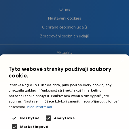
O nás
Nastavení cookies
Ochrana osobních údajů
Zpracování osobních údajů
Aktuality
×
Krimi
Tyto webové stránky používají soubory
Sport
cookie.
Kultura
Stránka Regio TV1 ukládá data, jako jsou soubory cookie, aby
Cestování
umožnila základní funkčnost stránek, jakož i marketing,
personalizaci a analýzu. Používáním webu s tím vyjadřujete
souhlas. Nastavení můžete kdykoli změnit, nebo přijmout výchozí
©️
Primetime Media s.r.o.
nastavení.
Více informací
Všeobecné podmínky
Nezbytné
Analytické
Marketingové