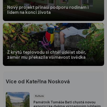
Nový projekt přináší podporu rodinám i
lidem na konci života
Z krytů teplovodu si chtěl udělat sběr,
záměr mu překazila všímavost svědka
Více od Kateřina Nosková
Kultura
Památník Tomáše Bati chystá novou
expozici ke dvěma významným jubileím