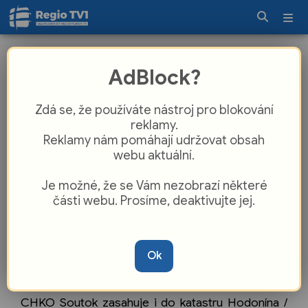
Magazín Hodonín 2. 8. 2025
AdBlock?
Zdá se, že používáte nástroj pro blokování
reklamy.
Reklamy nám pomáhají udržovat obsah
webu aktuální.
Je možné, že se Vám nezobrazí některé
části webu. Prosíme, deaktivujte jej.
Ok
CHKO Soutok zasahuje i do katastru Hodonína /