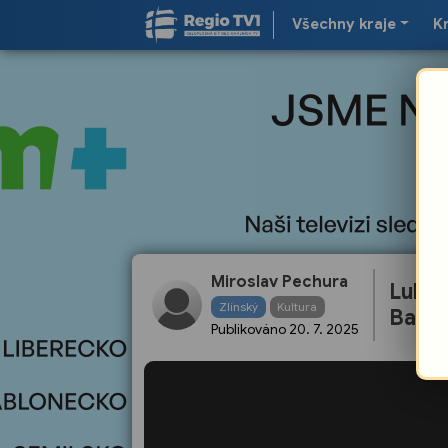
Všechny kraje
K
Miroslav Pechura
Lukáš
Zlínský
Kultura
Bang
Publikováno
20. 7. 2025