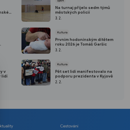
Sport
Na turnaj přijelo sedm týmů
onské
městských policií
3. 2.
Kultura
Prvním hodonínským dítětem
roku 2026 je Tomáš Garšic
3. 2.
Kultura
y v
Pět set lidí manifestovalo na
lidí
podporu prezidenta v Kyjově
2. 2.
ktuality
Cestování