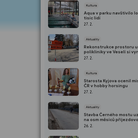
Kultura
Aqua v parku navštívilo lo
tisíc lidí
27. 2.
Aktuality
Rekonstrukce prostoru u
polikliniky ve Veselí si vy
nová dopravní opatření
27. 2.
Kultura
Starosta Kyjova ocenil mi
ČR v hobby horsingu
27. 2.
Aktuality
Stavba Černého mostu u
na osm měsíců příjezdov
cestu do Hodonína
26. 2.