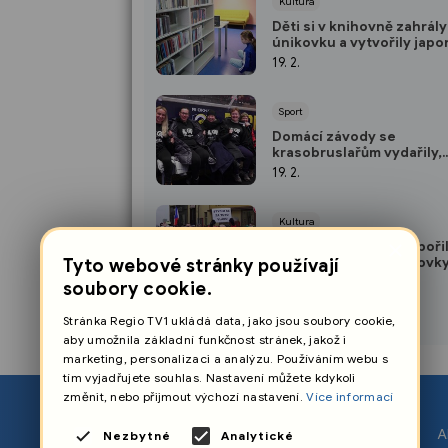
Kultura
Děti si v knihovně zahrály
únikovku a vytvořily jap
divadélko
19. 2.
Sport
Domácí závody se
krasobruslařům vydařily,
posbírali několik medailí
19. 2.
Kultura
×
Prezidenta Pavla podpořil
Uherském Hradišti stovky 
Tyto webové stránky používají
16. 2.
soubory cookie.
Stránka Regio TV1 ukládá data, jako jsou soubory cookie,
aby umožnila základní funkčnost stránek, jakož i
marketing, personalizaci a analýzu. Používáním webu s
tím vyjadřujete souhlas. Nastavení můžete kdykoli
změnit, nebo přijmout výchozí nastavení.
Více informací
O nás
A
Nezbytné
Analytické