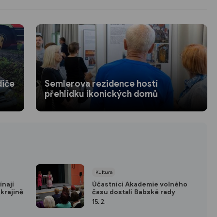
diče
Semlerova rezidence hostí
přehlídku ikonických domů
Kultura
ínají
Účastníci Akademie volného
Ukrajině
času dostali Babské rady
15. 2.