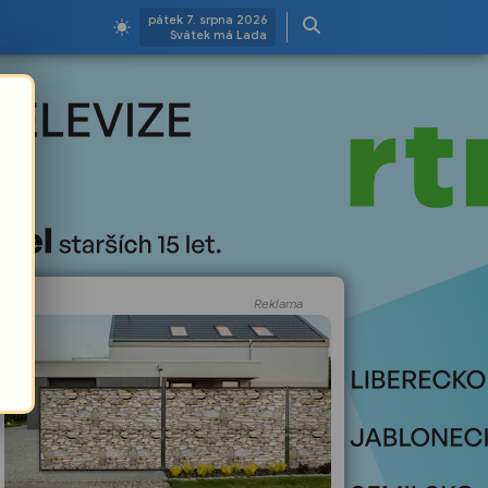
pátek 7. srpna 2026
Svátek má Lada
Reklama