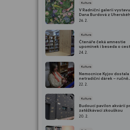
Kultura
V Radniční galerii vystav
Dana Burdová z Uherské
Hradiště
26. 2.
Kultura
Čtenáře čeká amnestie
upomínek i beseda o ces
velorexem do Japonska
24. 2.
Kultura
Nemocnice Kyjov dostala
netradiční dárek – ručně
pletené ponožky
22. 2.
Kultura
Budoucí pavilon akvárií p
zatěžkávací zkouškou
20. 2.