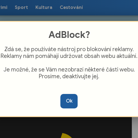
rimi
Sport
Kultura
Cestování
AdBlock?
Zdá se, že používáte nástroj pro blokování reklamy.
Reklamy nám pomáhají udržovat obsah webu aktuální.
Je možné, že se Vám nezobrazí některé části webu.
Prosíme, deaktivujte jej.
 Kouřil připravil besedu o 101 dnech v
koku
Ok