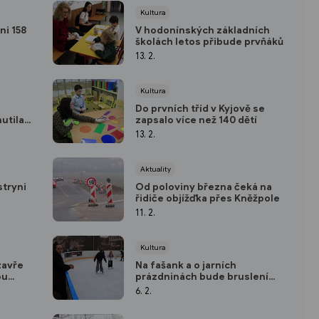
Kultura
ni 158
V hodonínských základních
školách letos přibude prvňáků
13. 2.
Kultura
Do prvních tříd v Kyjově se
nutila
zapsalo více než 140 dětí
13. 2.
Aktuality
stryni
Od poloviny března čeká na
řidiče objížďka přes Kněžpole
11. 2.
Kultura
zavře
Na fašank a o jarních
ou
prázdninách bude bruslení
zdarma
6. 2.