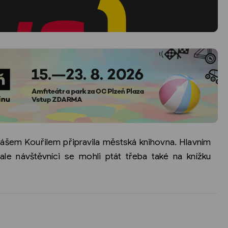
šem Kouřilem připravila městská knihovna. Hlavním
le návštěvníci se mohli ptát třeba také na knížku