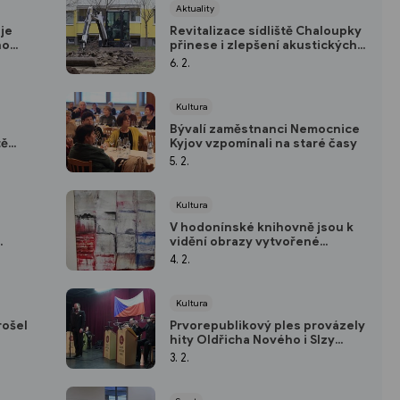
Aktuality
uje
Revitalizace sídliště Chaloupky
ho
přinese i zlepšení akustických
podmínek
6. 2.
Kultura
Bývalí zaměstnanci Nemocnice
tě
Kyjov vzpomínali na staré časy
5. 2.
Kultura
V hodonínské knihovně jsou k
vidění obrazy vytvořené
technikou enkaustika
4. 2.
Kultura
rošel
Prvorepublikový ples provázely
hity Oldřicha Nového i Slzy
Adiny Mandlové
3. 2.