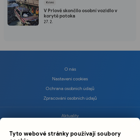
Krimi
V Prlově skončilo osobní vozidlo v
korytě potoka
27. 2.
O nás
Nastavení cookies
Ochrana osobních údajů
Zpracování osobních údajů
Aktuality
×
Krimi
Tyto webové stránky používají soubory
Sport