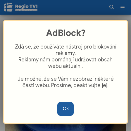
Kroměřížská nemocnice nabízí
AdBlock?
nastávajícím maminkám porody do
vody
Zdá se, že používáte nástroj pro blokování
reklamy.
Reklamy nám pomáhají udržovat obsah
webu aktuální.
Je možné, že se Vám nezobrazí některé
části webu. Prosíme, deaktivujte jej.
Ok