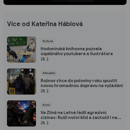
Více od Kateřina Háblová
Kultura
Hodonínská knihovna pozvala
úspěšného youtubera a ilustrátora
28. 2.
Aktuality
Rožnov chce do poloviny roku spustit
novou hromadnou dopravu na vyžádání
28. 2.
Krimi
Ve Zlíně na Letné řádil agresivní
cizinec: Rušil noční klid a zaútočil i na
strážníky
28. 2.