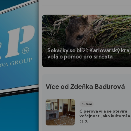
Sekačky se blíží: Karlovarský kraj
volá o pomoc pro srnčata
Více od Zdeňka Baďurová
Kultura
Čiperova vila se otevírá
veřejnosti jako kulturní a
kreativní centrum
27. 2.