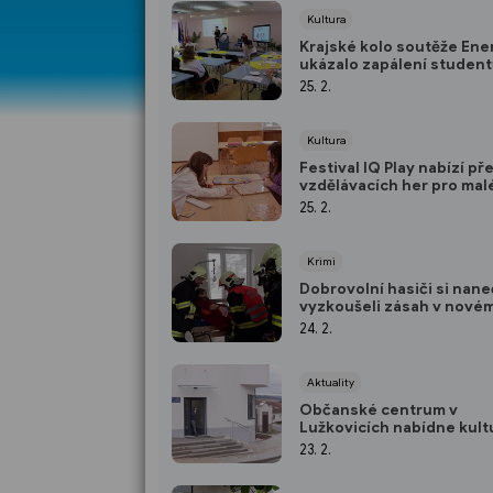
Kultura
Krajské kolo soutěže Ene
ukázalo zapálení student
obnovitelné zdroje
25. 2.
Kultura
Festival IQ Play nabízí př
vzdělávacích her pro malé
velké
25. 2.
Krimi
Dobrovolní hasiči si nane
vyzkoušeli zásah v nové
domově pro seniory v
24. 2.
Malenovicích
Aktuality
Občanské centrum v
Lužkovicích nabídne kultu
volnočasové aktivity
23. 2.