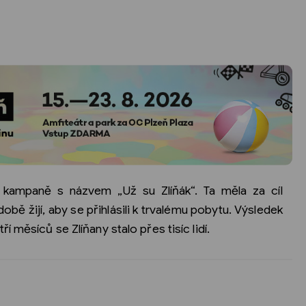
ky kampaně s názvem „Už su Zlíňák“. Ta měla za cíl
obě žijí, aby se přihlásili k trvalému pobytu. Výsledek
 měsíců se Zlíňany stalo přes tisíc lidí.