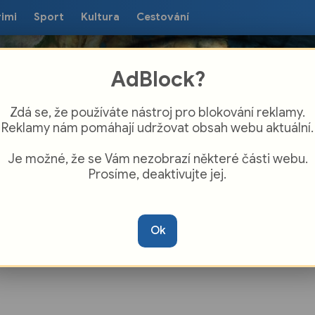
rimi
Sport
Kultura
Cestování
AdBlock?
Zdá se, že používáte nástroj pro blokování reklamy.
Reklamy nám pomáhají udržovat obsah webu aktuální.
Je možné, že se Vám nezobrazí některé části webu.
Prosíme, deaktivujte jej.
 přinesla Zlínu více než tisíc nových
el
Ok