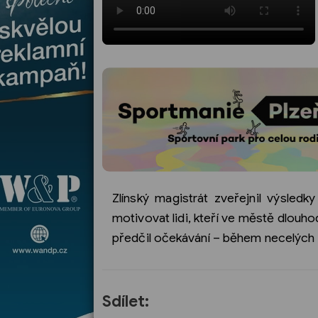
Zlínský magistrát zveřejnil výsled
motivovat lidi, kteří ve městě dlouhod
předčil očekávání – během necelých tří
Sdílet: