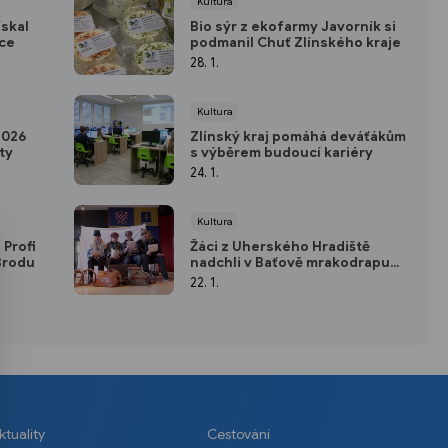
Kultura
ískal
Bio sýr z ekofarmy Javorník si
ice
podmanil Chuť Zlínského kraje
28. 1.
Kultura
2026
Zlínský kraj pomáhá deváťákům
ty
s výběrem budoucí kariéry
24. 1.
Kultura
 Profi
Žáci z Uherského Hradiště
Brodu
nadchli v Baťově mrakodrapu
cimrmanovským humorem
22. 1.
ktuality
Cestování