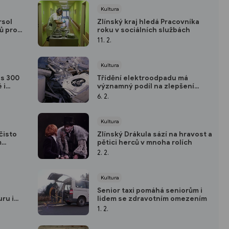
Kultura
rsol
Zlínský kraj hledá Pracovníka
ů pro
roku v sociálních službách
11. 2.
Kultura
es 300
Třídění elektroodpadu má
 i
významný podíl na zlepšení
životního prostředí
6. 2.
Kultura
čisto
Zlínský Drákula sází na hravost a
m
pětici herců v mnoha rolích
2. 2.
Kultura
Senior taxi pomáhá seniorům i
ru i
lidem se zdravotním omezením
1. 2.