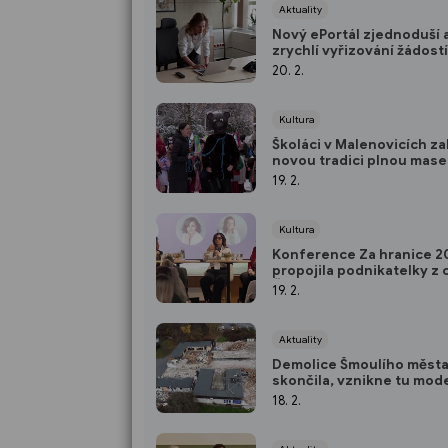
Aktuality
Nový ePortál zjednoduší 
zrychlí vyřizování žádostí
20. 2.
Kultura
Školáci v Malenovicích zal
novou tradici plnou mase
19. 2.
Kultura
Konference Za hranice 2
propojila podnikatelky z 
České republiky
19. 2.
Aktuality
Demolice Šmoulího měst
skončila, vznikne tu mod
centrum
18. 2.