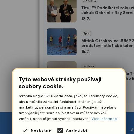
Aktuality
Titul EY Podnikatel roku z
Jakub Gabriel z Ray Serv
18. 2.
Sport
Mítink Otrokovice JUMP 
představil atletické talen
15. 2.
Kultura
×
Vítězem krajského kola T-
se stal tým z Uherského 
Tyto webové stránky používají
11. 2.
soubory cookie.
Stránka Regio TV1 ukládá data, jako jsou soubory cookie,
aby umožnila základní funkčnost stránek, jakož i
marketing, personalizaci a analýzu. Používáním webu s
tím vyjadřujete souhlas. Nastavení můžete kdykoli
změnit, nebo přijmout výchozí nastavení.
Více informací
O nás
A
Nezbytné
Analytické