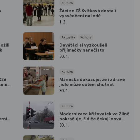
Kultura
a
Žáci ze ZŠ Kvítková dostali
vysvědčení na ledě
1. 2.
Aktuality
Kultura
ožili
Deváťáci si vyzkoušeli
k
přijímačky nanečisto
30. 1.
Kultura
026
Máneska dokazuje, že i zdravé
celé
jídlo může dětem chutnat
30. 1.
Kultura
a
Modernizace křižovatek ve Zlíně
erní
pokračuje, řidiče čekají nová
omezení
30. 1.