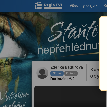
Všechny kraje
K
Zdeňka Baďurová
Kampaň
Zlínský
Kultura
obyvat
Publikováno
9. 2.