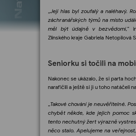
„
Její hlas byl zoufalý a naléhavý. 
záchranářských týmů na místo událost
měl být údajně v bezvědomí,“
in
Zlínského kraje Gabriela Netopilová S
Seniorku si točili na mobi
Nakonec se ukázalo, že si parta hochů
narafičili a ještě si ji u toho natáčeli 
„
Takové chování je neuvěřitelné. Po
chybět někde, kde jejich pomoc sk
tento nechutný žert výrazně vystreso
něco stalo. Apelujeme na veřejnos