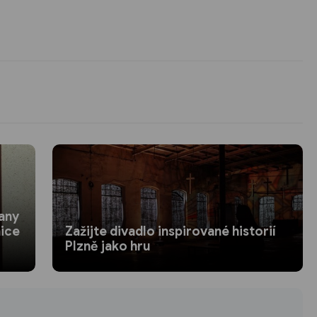
any
nice
Zažijte divadlo inspirované historií
Plzně jako hru