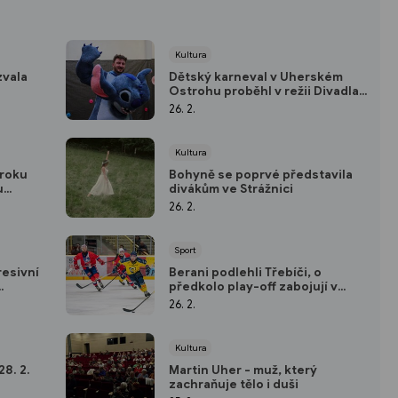
Kultura
zvala
Dětský karneval v Uherském
Ostrohu proběhl v režii Divadla
Koráb
26. 2.
Kultura
 roku
Bohyně se poprvé představila
u
divákům ve Strážnici
26. 2.
Sport
resivní
Berani podlehli Třebíči, o
předkolo play-off zabojují v
sobotu. Vsetín schytal „bůra“ od
26. 2.
Pardubic
Kultura
8. 2.
Martin Uher - muž, který
zachraňuje tělo i duši