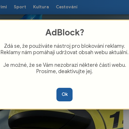
rimi
Sport
Kultura
Cestování
AdBlock?
Zdá se, že používáte nástroj pro blokování reklamy.
Reklamy nám pomáhají udržovat obsah webu aktuální.
Je možné, že se Vám nezobrazí některé části webu.
Prosíme, deaktivujte jej.
ý žert partičky hochů skončil zbytečným
dem záchranářů
Ok