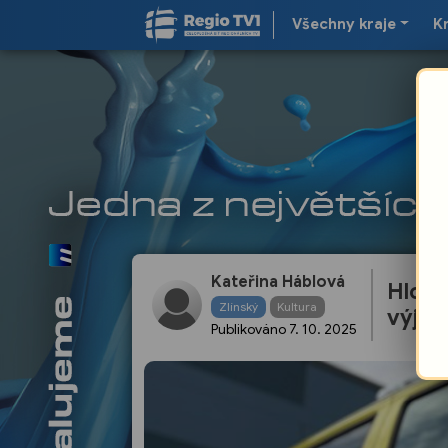
Všechny kraje
K
Kateřina Háblová
Hloup
Zlínský
Kultura
výjez
Publikováno
7. 10. 2025