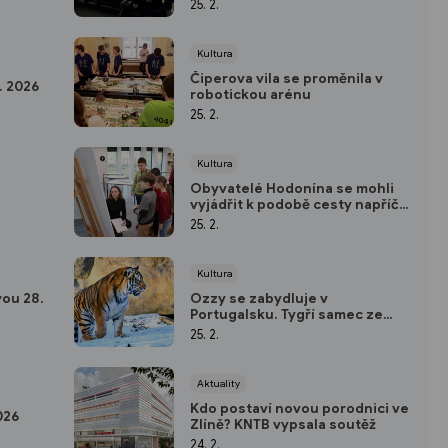
25. 2.
Kultura
Čiperova vila se proměnila v
. 2026
robotickou arénu
25. 2.
Kultura
Obyvatelé Hodonína se mohli
vyjádřit k podobě cesty napříč
Bažantnicí
25. 2.
Kultura
ou 28.
Ozzy se zabydluje v
Portugalsku. Tygří samec ze
zlínské zoo zamířil do Lisabonu
25. 2.
Aktuality
Kdo postaví novou porodnici ve
026
Zlíně? KNTB vypsala soutěž
24. 2.