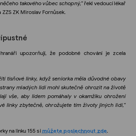
o něčeho takového vůbec schopný,“
řekl vedoucí lékař
a ZZS ZK Miroslav Fornůsek.
řípustné
chranáři upozorňují, že podobné chování je zcela
ití tísňové linky, když seniorka měla důvodné obavy
 strany mladých lidí mohl skutečně ohrozit na životě
ělají vše, aby lidem pomáhaly v okamžiku ohrožení
é linky zbytečně, ohrožujete tím životy jiných lidí,“
rky na linku 155 si
můžete poslechnout zde
.