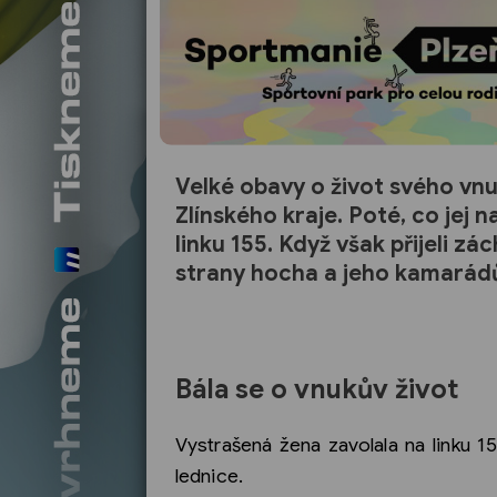
Velké obavy o život svého vnu
Zlínského kraje. Poté, co jej 
linku 155. Když však přijeli zá
strany hocha a jeho kamarádů
Bála se o vnukův život
Vystrašená žena zavolala na linku 1
lednice.