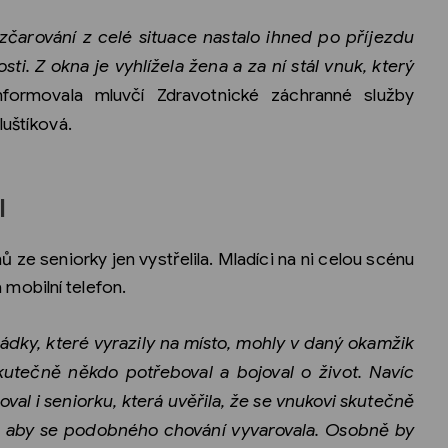
Rozčarování z celé situace nastalo ihned po příjezdu
i. Z okna je vyhlížela žena a za ní stál vnuk, který
formovala mluvčí Zdravotnické záchranné služby
luštíková.
l
 ze seniorky jen vystřelila. Mladíci na ni celou scénu
na mobilní telefon.
sádky, které vyrazily na místo, mohly v daný okamžik
utečně někdo potřeboval a bojoval o život. Navíc
val i seniorku, která uvěřila, že se vnukovi skutečně
t, aby se podobného chování vyvarovala. Osobně by