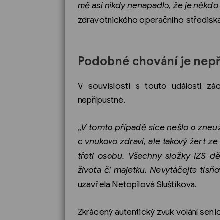
mě asi nikdy nenapadlo, že je někd
zdravotnického operačního středisk
Podobné chování je nep
V souvislosti s touto událostí zá
nepřípustné.
„
V tomto případě sice nešlo o zneuž
o vnukovo zdraví, ale takový žert ze
třetí osobu. Všechny složky IZS d
života či majetku. Nevytáčejte tísňov
uzavřela Netopilová Sluštíková.
Zkrácený autentický zvuk volání senio