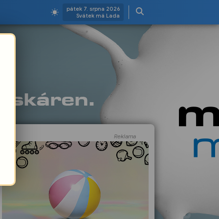
pátek 7. srpna 2026
Svátek má Lada
Reklama