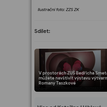
Ilustrační foto: ZZS ZK
Sdílet:
V prostorách ZUŠ Bedřicha Smet
můžete navštívit výstavu výtvar
Romany Taszkové