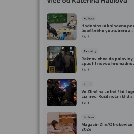
Více od Kateřina Háblová
Kultura
Hodonínská knihovna po
úspěšného youtubera a
ilustrátora
28. 2.
Aktuality
Rožnov chce do poloviny
spustit novou hromadno
dopravu na vyžádání
28. 2.
Krimi
Ve Zlíně na Letné řádil ag
cizinec: Rušil noční klid a
zaútočil i na strážníky
28. 2.
Kultura
Magazín Zlín/Otrokovice 2
2026