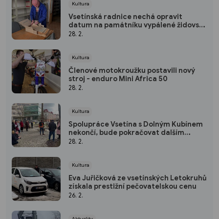
Kultura
Vsetínská radnice nechá opravit
datum na památníku vypálené židovské
synagogy
28. 2.
Kultura
Členové motokroužku postavili nový
stroj - enduro Mini Africa 50
28. 2.
Kultura
Spolupráce Vsetína s Dolným Kubínem
nekončí, bude pokračovat dalším
projektem
28. 2.
Kultura
Eva Juřičková ze vsetínských Letokruhů
získala prestižní pečovatelskou cenu
26. 2.
Aktuality