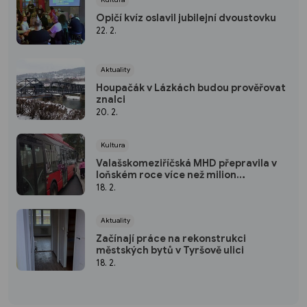
Kultura
Opičí kvíz oslavil jubilejní dvoustovku
22. 2.
Aktuality
Houpačák v Lázkách budou prověřovat
znalci
20. 2.
Kultura
Valašskomeziříčská MHD přepravila v
loňském roce více než milion
cestujících
18. 2.
Aktuality
Začínají práce na rekonstrukci
městských bytů v Tyršově ulici
18. 2.