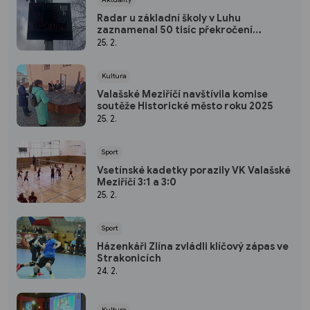
Radar u základní školy v Luhu
zaznamenal 50 tisíc překročení
rychlosti
25. 2.
Kultura
Valašské Meziříčí navštívila komise
soutěže Historické město roku 2025
25. 2.
Sport
Vsetínské kadetky porazily VK Valašské
Meziříčí 3:1 a 3:0
25. 2.
Sport
Házenkáři Zlína zvládli klíčový zápas ve
Strakonicích
24. 2.