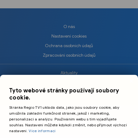
O nás
Nastavení cookies
Ochrana osobních údajů
Zpracování osobních údajů
Aktuality
×
Krimi
Tyto webové stránky používají soubory
Sport
cookie.
Kultura
Stránka Regio TV1 ukládá data, jako jsou soubory cookie, aby
Cestování
umožnila základní funkčnost stránek, jakož i marketing,
personalizaci a analýzu. Používáním webu s tím vyjadřujete
souhlas. Nastavení můžete kdykoli změnit, nebo přijmout výchozí
©️
Primetime Media s.r.o.
nastavení.
Více informací
Všeobecné podmínky