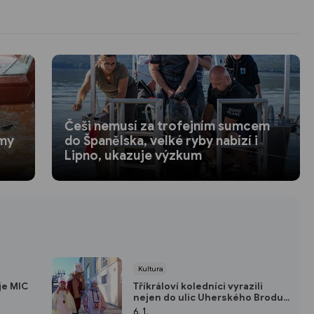
Češi nemusí za trofejním sumcem
omy
do Španělska, velké ryby nabízí i
Lipno, ukazuje výzkum
Kultura
je MIC
Tříkráloví koledníci vyrazili
nejen do ulic Uherského Brodu,
ale i do okolních obcí
6. 1.