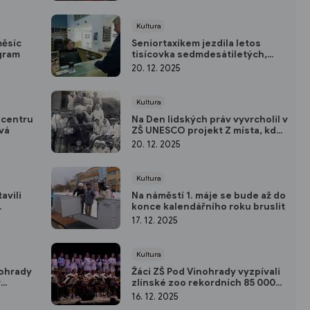
Kultura
měsíc
Seniortaxíkem jezdila letos
gram
tisícovka sedmdesátiletých,
zájem stoupá
20. 12. 2025
Kultura
 centru
Na Den lidských práv vyvrcholil v
vá
ZŠ UNESCO projekt Z místa, kde
žijeme
20. 12. 2025
Kultura
avili
Na náměstí 1. máje se bude až do
konce kalendářního roku bruslit
17. 12. 2025
Kultura
nohrady
Žáci ZŠ Pod Vinohrady vyzpívali
r
zlínské zoo rekordních 85 000
korun
16. 12. 2025