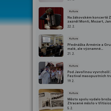
Kultura
Na žákovském koncertě 
zazněl Monti, Mozart, Ja
nebo Bach
22. 2.
Kultura
Přednáška Arménie a Gruz
malé, ale významné
zakavkazské země
21. 2.
Kultura
Pod Javořinou vyvrcholil 
Festival masopustních tr
FAŠANK 2026
19. 2.
Kultura
Město spolu vydalo brož
Ztracené město v třítisí
nákladu
5. 2.