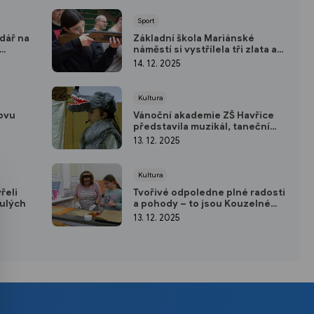
Sport
dář na
Základní škola Mariánské
náměstí si vystřílela tři zlata a
jedno stříbro
14. 12. 2025
Kultura
bovu
Vánoční akademie ZŠ Havřice
představila muzikál, taneční
čísla a zpěv
13. 12. 2025
Kultura
řeli
Tvořivé odpoledne plné radosti
nulých
a pohody – to jsou Kouzelné
vánoční dílničky
13. 12. 2025