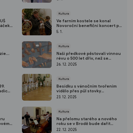
Kultura
ZUŠ
Ve farním kostele se konal
náček
Novoroční benefiční koncert pro
nemocnici
5. 1.
Kultura
ie...
Naši předkové pěstovali vinnou
révu o 500 let dřív, než se
předpokládalo
26. 12. 2025
Kultura
39.
Besídku s vánočním tvořením
adic
vidělo přes půl stovky
nadšených diváků
23. 12. 2025
Kultura
uru
Na přelomu starého a nového
covém
roku se v Brodě bude dařit
kultuře
22. 12. 2025