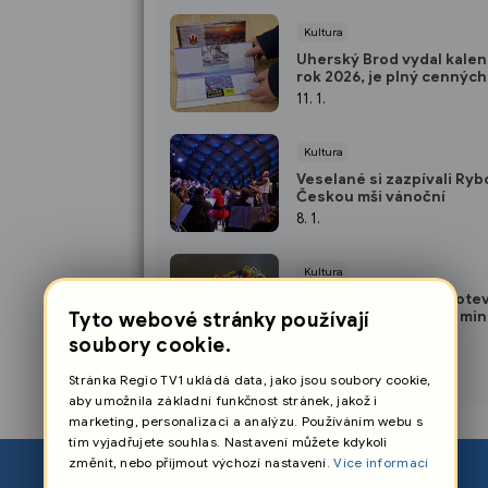
Kultura
Uherský Brod vydal kalen
rok 2026, je plný cenných
informací
11. 1.
Kultura
Veselané si zazpívali Ry
Českou mši vánoční
8. 1.
Kultura
×
V Galerii Panský dům otev
výstavu hraček z dob mi
Tyto webové stránky používají
8. 1.
soubory cookie.
Stránka Regio TV1 ukládá data, jako jsou soubory cookie,
aby umožnila základní funkčnost stránek, jakož i
marketing, personalizaci a analýzu. Používáním webu s
tím vyjadřujete souhlas. Nastavení můžete kdykoli
změnit, nebo přijmout výchozí nastavení.
Více informací