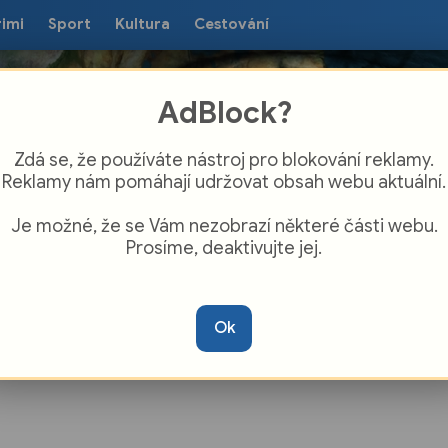
rimi
Sport
Kultura
Cestování
AdBlock?
Zdá se, že používáte nástroj pro blokování reklamy.
Reklamy nám pomáhají udržovat obsah webu aktuální.
Je možné, že se Vám nezobrazí některé části webu.
Prosíme, deaktivujte jej.
turgie brodského Domu kultury
vila na září pestrý program
Ok