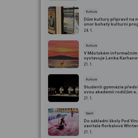
Kultura
Dům kultury připravil na 
únor bohatý kulturní pro
24. 1.
Kultura
V Městském informačním
vystavuje Lenka Karhano
21. 1.
Kultura
Studenti gymnázia předst
svou akademii rodičům a
veřejnosti
21. 1.
Sport
Do základní školy Pod Vi
zavítala florbalová Winte
Classic
21. 1.