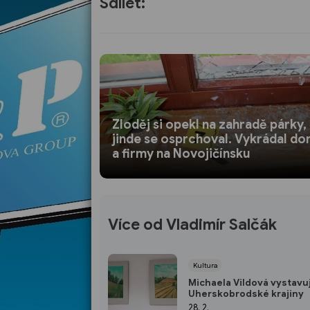
Sdílet:
Zloděj si opekl na zahradě párky,
jinde se osprchoval. Vykrádal d
a firmy na Novojičínsku
Více od Vladimír Salčák
Kultura
Michaela Vildová vystavu
Uherskobrodské krajiny
28. 2.