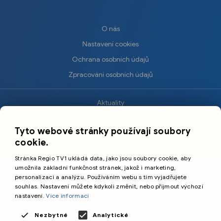
O nás
Nastavení cookies
Ochrana osobních údajů
Zpracování osobních údajů
Aktuality
×
Krimi
Tyto webové stránky používají soubory
Sport
cookie.
Kultura
Stránka Regio TV1 ukládá data, jako jsou soubory cookie, aby
Cestování
umožnila základní funkčnost stránek, jakož i marketing,
personalizaci a analýzu. Používáním webu s tím vyjadřujete
souhlas. Nastavení můžete kdykoli změnit, nebo přijmout výchozí
©️
Primetime Media s.r.o.
nastavení.
Více informací
Všeobecné podmínky
Nezbytné
Analytické