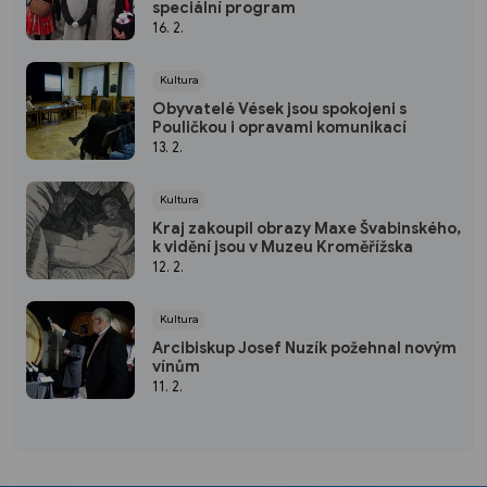
speciální program
16. 2.
Kultura
Obyvatelé Vések jsou spokojeni s
Pouličkou i opravami komunikací
13. 2.
Kultura
Kraj zakoupil obrazy Maxe Švabinského,
k vidění jsou v Muzeu Kroměřížska
12. 2.
Kultura
Arcibiskup Josef Nuzík požehnal novým
vínům
11. 2.