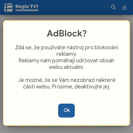
Část čtvrti Letná čeká rekonstrukce
AdBlock?
dosluhujícího vodovodu
Zdá se, že používáte nástroj pro blokování
reklamy.
Reklamy nám pomáhají udržovat obsah
webu aktuální.
Je možné, že se Vám nezobrazí některé
části webu. Prosíme, deaktivujte jej.
Ok