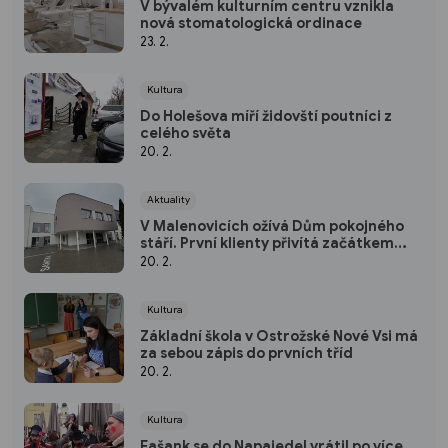
V bývalém kulturním centru vznikla
nová stomatologická ordinace
23. 2.
Kultura
Do Holešova míří židovští poutníci z
celého světa
20. 2.
Aktuality
V Malenovicích ožívá Dům pokojného
stáří. První klienty přivítá začátkem
března
20. 2.
Kultura
Základní škola v Ostrožské Nové Vsi má
za sebou zápis do prvních tříd
20. 2.
Kultura
Fašank se do Napajedel vrátil po více