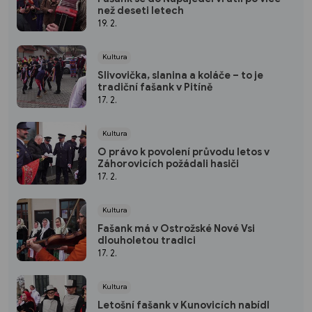
než deseti letech
19. 2.
Kultura
Slivovička, slanina a koláče – to je
tradiční fašank v Pitíně
17. 2.
Kultura
O právo k povolení průvodu letos v
Záhorovicích požádali hasiči
17. 2.
Kultura
Fašank má v Ostrožské Nové Vsi
dlouholetou tradici
17. 2.
Kultura
Letošní fašank v Kunovicích nabídl