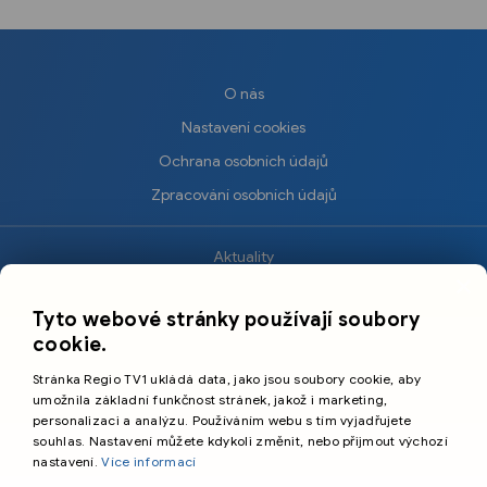
O nás
Nastavení cookies
Ochrana osobních údajů
Zpracování osobních údajů
Aktuality
×
Krimi
Tyto webové stránky používají soubory
Sport
cookie.
Kultura
Stránka Regio TV1 ukládá data, jako jsou soubory cookie, aby
Cestování
umožnila základní funkčnost stránek, jakož i marketing,
personalizaci a analýzu. Používáním webu s tím vyjadřujete
souhlas. Nastavení můžete kdykoli změnit, nebo přijmout výchozí
©️
Primetime Media s.r.o.
nastavení.
Více informací
Všeobecné podmínky