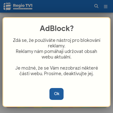
Bubnovačka dává dětem hlas proti
AdBlock?
násilí v blízkých vztazích
Zdá se, že používáte nástroj pro blokování
reklamy.
Reklamy nám pomáhají udržovat obsah
webu aktuální.
Je možné, že se Vám nezobrazí některé
části webu. Prosíme, deaktivujte jej.
Ok