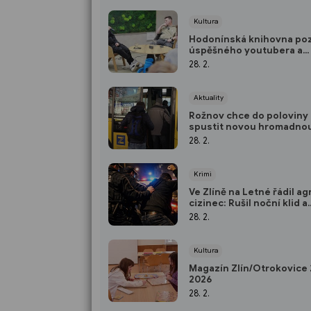
Kultura
Hodonínská knihovna po
úspěšného youtubera a
ilustrátora
28. 2.
Aktuality
Rožnov chce do poloviny
spustit novou hromadno
dopravu na vyžádání
28. 2.
Krimi
Ve Zlíně na Letné řádil ag
cizinec: Rušil noční klid a
zaútočil i na strážníky
28. 2.
Kultura
Magazín Zlín/Otrokovice 2
2026
28. 2.