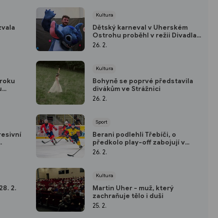
Kultura
zvala
Dětský karneval v Uherském
Ostrohu proběhl v režii Divadla
Koráb
26. 2.
Kultura
 roku
Bohyně se poprvé představila
u
divákům ve Strážnici
26. 2.
Sport
resivní
Berani podlehli Třebíči, o
předkolo play-off zabojují v
sobotu. Vsetín schytal „bůra“ od
26. 2.
Pardubic
Kultura
8. 2.
Martin Uher - muž, který
zachraňuje tělo i duši
25. 2.