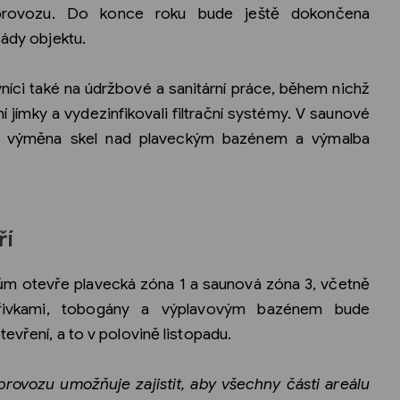
tu provozu. Do konce roku bude ještě dokončena
sády objektu.
níci také na údržbové a sanitární práce, během nichž
í jímky a vydezinfikovali filtrační systémy. V saunové
t, výměna skel nad plaveckým bazénem a výmalba
ří
kům otevře plavecká zóna 1 a saunová zóna 3, včetně
ířivkami, tobogány a výplavovým bazénem bude
evření, a to v polovině listopadu.
rovozu umožňuje zajistit, aby všechny části areálu