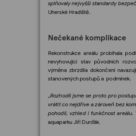
splňovaly nejvyšší standardy bezpečn
Uherské Hradiště.
Nečekané komplikace
Rekonstrukce areálu probíhala podl
nevyhovující stav původních rozv
výměna zbrzdila dokončení navazují
stanovených postupů a podmínek.
„
Rozhodli jsme se proto pro postup
vrátit co nejdříve a zároveň bez ko
pohodlí, vzhled i funkčnost areálu.
aquaparku Jiří Durďák.