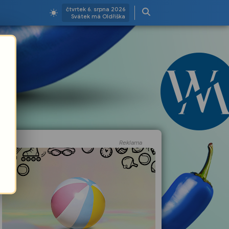
čtvrtek 6. srpna 2026
Svátek má Oldřiška
Reklama