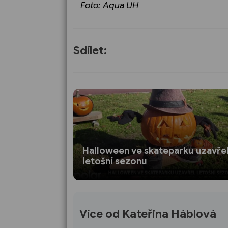
Foto: Aqua UH
Sdílet:
Halloween ve skateparku uzavře
letošní sezonu
Více od Kateřina Háblová