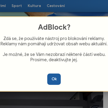
rimi
Sport
Kultura
Cestování
AdBlock?
Zdá se, že používáte nástroj pro blokování reklamy.
Reklamy nám pomáhají udržovat obsah webu aktuální.
Je možné, že se Vám nezobrazí některé části webu.
Prosíme, deaktivujte jej.
ark v Uherském Hradišti se po
strukci znovu otevře. Provoz bude zatím
Ok
en