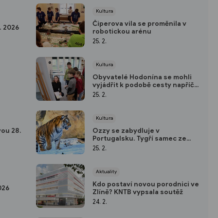
Kultura
Čiperova vila se proměnila v
. 2026
robotickou arénu
25. 2.
Kultura
Obyvatelé Hodonína se mohli
vyjádřit k podobě cesty napříč
Bažantnicí
25. 2.
Kultura
ou 28.
Ozzy se zabydluje v
Portugalsku. Tygří samec ze
zlínské zoo zamířil do Lisabonu
25. 2.
Aktuality
Kdo postaví novou porodnici ve
026
Zlíně? KNTB vypsala soutěž
24. 2.