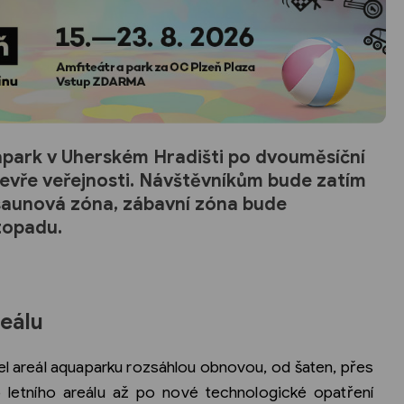
uapark v Uherském Hradišti po dvouměsíční
evře veřejnosti. Návštěvníkům bude zatím
 saunová zóna, zábavní zóna bude
stopadu.
eálu
 areál aquaparku rozsáhlou obnovou, od šaten, přes
 letního areálu až po nové technologické opatření