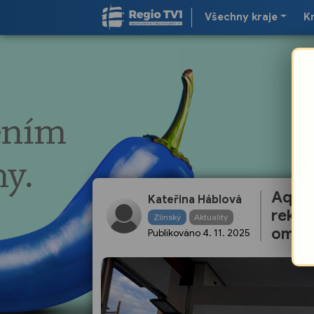
Všechny kraje
K
Aquap
Kateřina Háblová
rekon
Zlínský
Aktuality
omez
Publikováno
4. 11. 2025