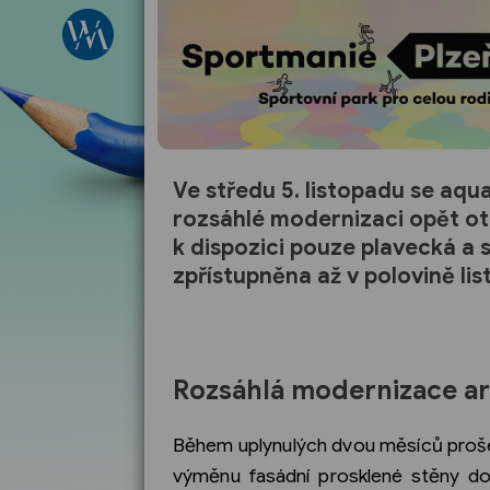
Ve středu 5. listopadu se aq
rozsáhlé modernizaci opět ot
k dispozici pouze plavecká a
zpřístupněna až v polovině li
Rozsáhlá modernizace ar
Během uplynulých dvou měsíců prošel
výměnu fasádní prosklené stěny do