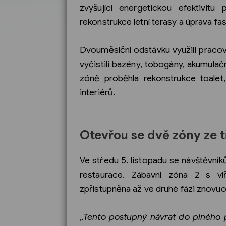
zvyšující energetickou efektivi
rekonstrukce letní terasy a úprava fa
Dvouměsíční odstávku využili pracov
vyčistili bazény, tobogány, akumulačn
zóně proběhla rekonstrukce toale
interiérů.
Otevřou se dvě zóny ze t
Ve středu 5. listopadu se návštěvní
restaurace. Zábavní zóna 2 s v
zpřístupněna až ve druhé fázi znovuot
„
Tento postupný návrat do plného p