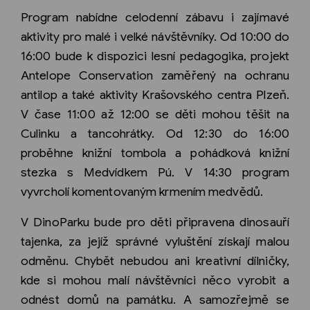
Program nabídne celodenní zábavu i zajímavé
aktivity pro malé i velké návštěvníky. Od 10:00 do
16:00 bude k dispozici lesní pedagogika, projekt
Antelope Conservation zaměřený na ochranu
antilop a také aktivity Krašovského centra Plzeň.
V čase 11:00 až 12:00 se děti mohou těšit na
Culinku a tancohrátky. Od 12:30 do 16:00
proběhne knižní tombola a pohádková knižní
stezka s Medvídkem Pú. V 14:30 program
vyvrcholí komentovaným krmením medvědů.
V DinoParku bude pro děti připravena dinosauří
tajenka, za jejíž správné vyluštění získají malou
odměnu. Chybět nebudou ani kreativní dílničky,
kde si mohou malí návštěvníci něco vyrobit a
odnést domů na památku. A samozřejmě se