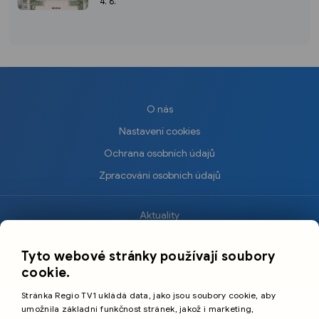
i uzavírkou
4. 8.
O nás
Nastavení cookies
Ochrana osobních údajů
Zpracování osobních údajů
Aktuality
×
Krimi
Tyto webové stránky používají soubory
Sport
cookie.
Kultura
Stránka Regio TV1 ukládá data, jako jsou soubory cookie, aby
Cestování
umožnila základní funkčnost stránek, jakož i marketing,