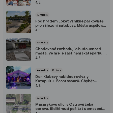
akustickou muziku
4. 8.
Aktuality
Pod hradem Loket vznikne parkoviště
pro zájezdní autobusy. Město uspělo s
dotací
4. 8.
Aktuality
Chodované rozhodují o budoucnosti
města. Ve hře je zastínění skateparku,
lehátka i podpora rorýsů
4. 8.
Aktuality
Kultura
Den Klabavy nabídne revivaly
Katapultu i Brontosaurů. Chybět
nebudou ani ukázky dravců
4. 8.
Aktuality
Masarykovu ulici v Ostrově čeká
oprava. Řidiči musí počítat s omezeními