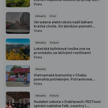
konce srpna
Včera
Aktuality
Krimi
Ukradené elektrokolo našli během
krátké chvíle. Strážníkům pomohl
kamerový systém
Včera
Aktuality
Kultura
Loketská bylinková toulka zve na
procházku za léčivými rostlinami
Včera
Aktuality
Vietnamská komunita v Chebu
pomohla potřebným. Potravinové
bance darovala stovky kilogramů
Včera
potravin
Aktuality
Kultura
Hudební sobota v Dobřanech: FESTovní
zpívání nabídne folk, country i