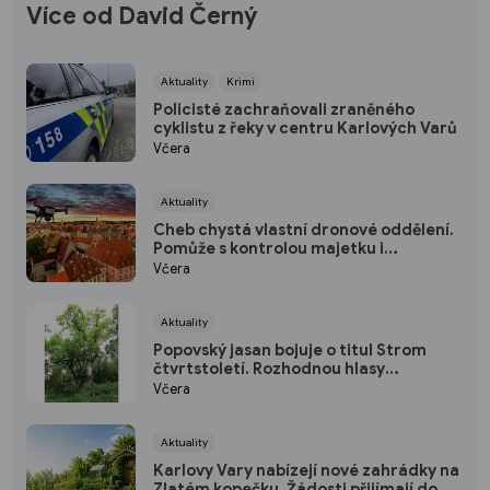
Více od David Černý
Aktuality
Krimi
Policisté zachraňovali zraněného
cyklistu z řeky v centru Karlových Varů
Včera
Aktuality
Cheb chystá vlastní dronové oddělení.
Pomůže s kontrolou majetku i
bezpečností ve městě
Včera
Aktuality
Popovský jasan bojuje o titul Strom
čtvrtstoletí. Rozhodnou hlasy
veřejnosti
Včera
Aktuality
Karlovy Vary nabízejí nové zahrádky na
Zlatém kopečku. Žádosti přijímají do