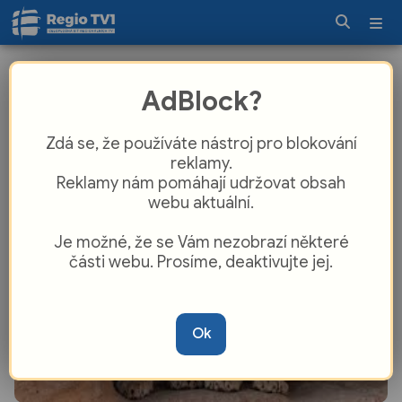
Zoo Plzeň zve na Den dětí. Rodiny
AdBlock?
čeká den mezi zvířaty i atrakcemi
Zdá se, že používáte nástroj pro blokování
reklamy.
Reklamy nám pomáhají udržovat obsah
webu aktuální.
Je možné, že se Vám nezobrazí některé
části webu. Prosíme, deaktivujte jej.
Ok