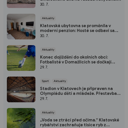
nemocnice?
30. 7.
Aktuality
Klatovská ubytovna se proměnila v
moderní penzion: Hosté se odbaví sami
pomocí kódu
30. 7.
Aktuality
Konec dojíždění do okolních obcí:
Fotbalisté v Domažlicích se dočkají
nového hřiště
29. 7.
Sport
Aktuality
Stadion v Klatovech je připraven na
Olympiádu dětí a mládeže. Přestavba
vyšla na 50 milionů
29. 7.
Aktuality
„Voda se ztrácí před očima.“ Klatovské
rybářství zachraňuje tisíce ryb z