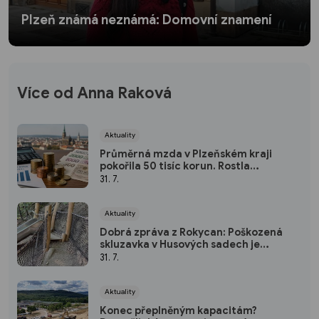
Plzeň známá neznámá: Domovní znamení
Více od Anna Raková
Aktuality
Průměrná mzda v Plzeňském kraji
pokořila 50 tisíc korun. Rostla
nejrychleji za pět let
31. 7.
Aktuality
Dobrá zpráva z Rokycan: Poškozená
skluzavka v Husových sadech je
opravena
31. 7.
Aktuality
Konec přeplněným kapacitám?