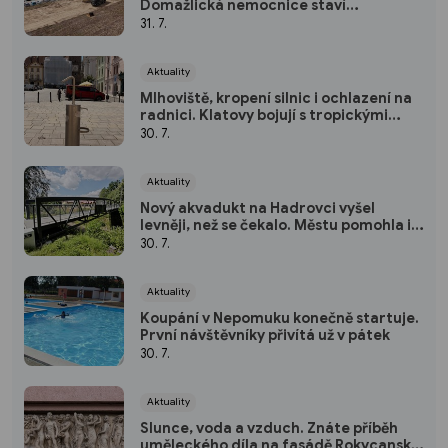
Domažlická nemocnice staví
parkoviště pro zaměstnance
31. 7.
Aktuality
Mlhoviště, kropení silnic i ochlazení na
radnici. Klatovy bojují s tropickými
vedry
30. 7.
Aktuality
Nový akvadukt na Hadrovci vyšel
levněji, než se čekalo. Městu pomohla i
krajská dotace
30. 7.
Aktuality
Koupání v Nepomuku konečně startuje.
První návštěvníky přivítá už v pátek
30. 7.
Aktuality
Slunce, voda a vzduch. Znáte příběh
uměleckého díla na fasádě Rokycanské