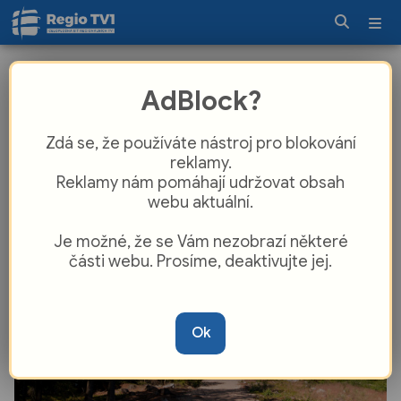
Vzhůru na Kotel! Sobota v
AdBlock?
Rokycanech patří oslavám rozhledny
a pochodům
Zdá se, že používáte nástroj pro blokování
reklamy.
Reklamy nám pomáhají udržovat obsah
webu aktuální.
Je možné, že se Vám nezobrazí některé
části webu. Prosíme, deaktivujte jej.
Ok