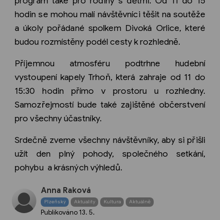
program také pro rodiny s dětmi. Od 11 do 15
hodin se mohou malí návštěvníci těšit na soutěže
a úkoly pořádané spolkem Divoká Orlice, které
budou rozmístěny podél cesty k rozhledně.
Příjemnou atmosféru podtrhne hudební
vystoupení kapely Trhoň, která zahraje od 11 do
15:30 hodin přímo v prostoru u rozhledny.
Samozřejmostí bude také zajištěné občerstvení
pro všechny účastníky.
Srdečně zveme všechny návštěvníky, aby si přišli
užít den plný pohody, společného setkání,
pohybu a krásných výhledů.
Anna Raková
Plzeňský
Aktuality
Kultura
Aktuálně
Publikováno
13. 5.