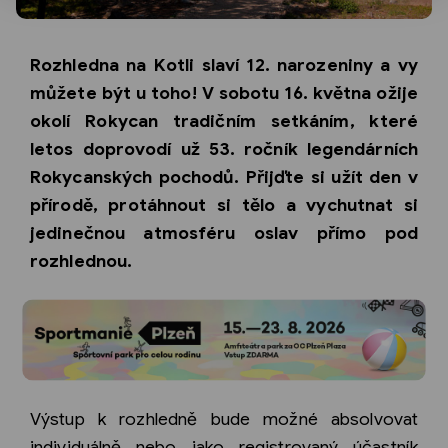
Rozhledna na Kotli slaví 12. narozeniny a vy
můžete být u toho! V sobotu 16. května ožije
okolí Rokycan tradičním setkáním, které
letos doprovodí už 53. ročník legendárních
Rokycanských pochodů. Přijďte si užít den v
přírodě, protáhnout si tělo a vychutnat si
jedinečnou atmosféru oslav přímo pod
rozhlednou.
Výstup k rozhledně bude možné absolvovat
individuálně nebo jako registrovaný účastník