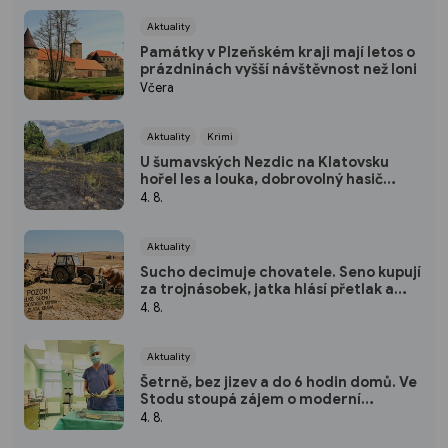
Aktuality
Památky v Plzeňském kraji mají letos o
prázdninách vyšší návštěvnost než loni
Včera
Aktuality
Krimi
U šumavských Nezdic na Klatovsku
hořel les a louka, dobrovolný hasič
skončil v nemocnici
4. 8.
Aktuality
Sucho decimuje chovatele. Seno kupují
za trojnásobek, jatka hlásí přetlak a
hrozí rušení chovů
4. 8.
Aktuality
Šetrně, bez jizev a do 6 hodin domů. Ve
Stodu stoupá zájem o moderní
hysteroskopii
4. 8.