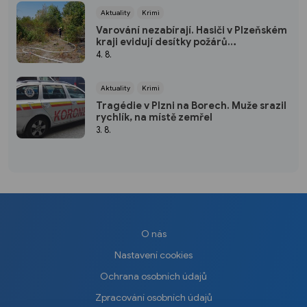
Aktuality
Krimi
Varování nezabírají. Hasiči v Plzeňském
kraji evidují desítky požárů
způsobených lidmi
4. 8.
Aktuality
Krimi
Tragédie v Plzni na Borech. Muže srazil
rychlík, na místě zemřel
3. 8.
O nás
Nastavení cookies
Ochrana osobních údajů
Zpracování osobních údajů