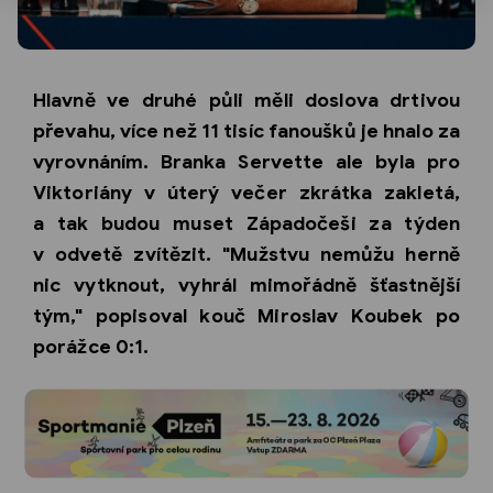
Hlavně ve druhé půli měli doslova drtivou
převahu, více než 11 tisíc fanoušků je hnalo za
vyrovnáním. Branka Servette ale byla pro
Viktoriány v úterý večer zkrátka zakletá,
a tak budou muset Západočeši za týden
v odvetě zvítězit. "Mužstvu nemůžu herně
nic vytknout, vyhrál mimořádně šťastnější
tým," popisoval kouč Miroslav Koubek po
porážce 0:1.