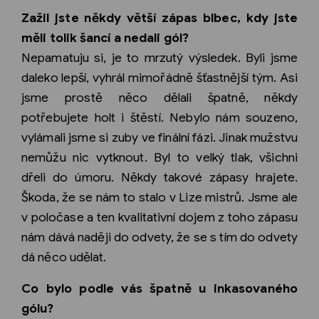
Zažil jste někdy větší zápas blbec, kdy jste
měli tolik šancí a nedali gól?
Nepamatuju si, je to mrzutý výsledek. Byli jsme
daleko lepší, vyhrál mimořádně šťastnější tým. Asi
jsme prostě něco dělali špatně, někdy
potřebujete holt i štěstí. Nebylo nám souzeno,
vylámali jsme si zuby ve finální fázi. Jinak mužstvu
nemůžu nic vytknout. Byl to velký tlak, všichni
dřeli do úmoru. Někdy takové zápasy hrajete.
Škoda, že se nám to stalo v Lize mistrů. Jsme ale
v poločase a ten kvalitativní dojem z toho zápasu
nám dává naději do odvety, že se s tím do odvety
dá něco udělat.
Co bylo podle vás špatně u inkasovaného
gólu?