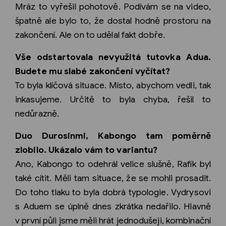
Mráz to vyřešil pohotově. Podívám se na video,
špatně ale bylo to, že dostal hodně prostoru na
zakončení. Ale on to udělal fakt dobře.
Vše odstartovala nevyužitá tutovka Adua.
Budete mu slabé zakončení vyčítat?
To byla klíčová situace. Místo, abychom vedli, tak
inkasujeme. Určitě to byla chyba, řešil to
nedůrazně.
Duo Durosinmi, Kabongo tam poměrně
zlobilo. Ukázalo vám to variantu?
Ano, Kabongo to odehrál velice slušně, Rafík byl
také cítit. Měli tam situace, že se mohli prosadit.
Do toho tlaku to byla dobrá typologie. Vydrysovi
s Aduem se úplně dnes zkrátka nedařilo. Hlavně
v první půli jsme měli hrát jednodušeji, kombinační