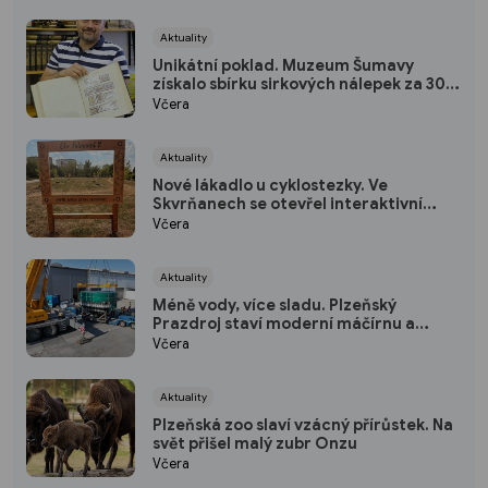
Aktuality
Unikátní poklad. Muzeum Šumavy
získalo sbírku sirkových nálepek za 300
tisíc
Včera
Aktuality
Nové lákadlo u cyklostezky. Ve
Skvrňanech se otevřel interaktivní
Ekopark
Včera
Aktuality
Méně vody, více sladu. Plzeňský
Prazdroj staví moderní máčírnu a
ušetří miliony litrů vody
Včera
Aktuality
Plzeňská zoo slaví vzácný přírůstek. Na
svět přišel malý zubr Onzu
Včera