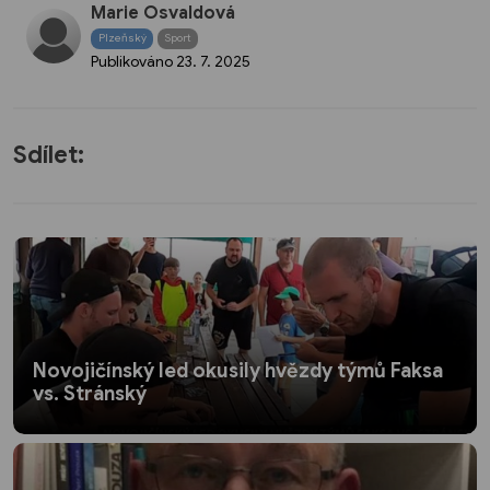
Marie Osvaldová
Plzeňský
Sport
Publikováno
23. 7. 2025
Sdílet:
Novojičínský led okusily hvězdy týmů Faksa
vs. Stránský