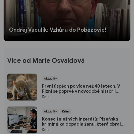
Ondřej Vaculík: Vzhůru do Poběžovic!
Více od Marie Osvaldová
Aktuality
První úspěch po více než 40 letech. V
Plzni se poprvé v novodobé historii
narodili nosálové bělohubí
Dnes
Aktuality
Krimi
Konec falešných inzerátů: Plzeňská
kriminálka dopadla ženu, která obrala
desítky lidí po celé republice
Dnes