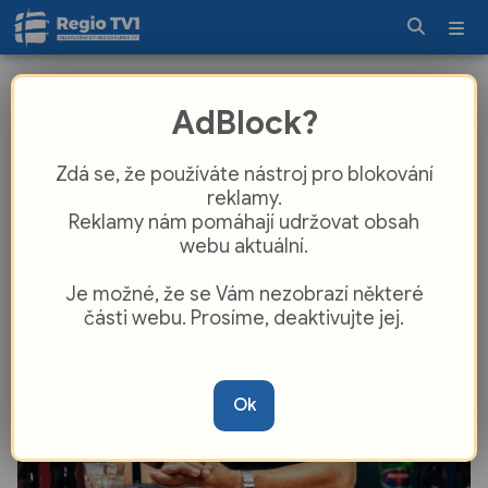
Takový zápas nepamatuju, nebylo
AdBlock?
nám souzeno, kroutil hlavou nad
střeleckou nemohoucností kouč
Zdá se, že používáte nástroj pro blokování
Koubek
reklamy.
Reklamy nám pomáhají udržovat obsah
webu aktuální.
Je možné, že se Vám nezobrazí některé
části webu. Prosíme, deaktivujte jej.
Ok