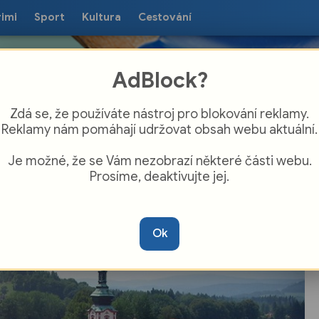
rimi
Sport
Kultura
Cestování
AdBlock?
Zdá se, že používáte nástroj pro blokování reklamy.
Reklamy nám pomáhají udržovat obsah webu aktuální.
Je možné, že se Vám nezobrazí některé části webu.
Prosíme, deaktivujte jej.
čekají rozkopané ulice: Startuje velká
ka teplovodu, omezí i parkování
Ok