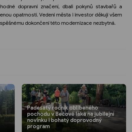
chodné dopravní značení, dbali pokynů stavbařů a
enou opatrností. Vedení města i investor děkují všem
 k úspěšnému dokončení této modernizace nezbytná.
Padesátý ročník oblíbeného
a
pochodu v Bečově láká na jubilejní
novinku i bohatý doprovodný
program