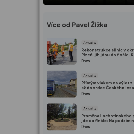
Více od Pavel Žižka
Aktuality
Rekonstrukce silnic v ok
Plzeň-jih jdou do finále. K
investuje stovky milionů 
Dnes
nových povrchů i modern
technologií
Aktuality
Přímým vlakem na výlet z 
až do srdce Českého lesa
Spěšný vlak jezdí každou
Dnes
až do října
Aktuality
Proměna Lochotínského 
jde do finále: Na podzim 
nové molo, cvičební prvky
Dnes
vodopád