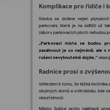
Komplikace pro řidiče i 
Stavba se dotkne nejen plynulost
parkování, které je na sídlišti už t
zábory parkovacích ploch nebudou p
„Parkovací místa se budou p
zasáhnout je co nejméně, ale v 
rušení nevyhnutelně dojde,“
vkazuj
Radnice prosí o zvýšeno
Vzhledem k tomu, že těžká technika 
obytných domů a vnitrobloku, kde se p
obezřetnost.
Město Sušice proto naléhavě prosí