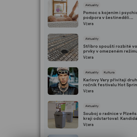
Aktuality
Pomoc s kojením i psychi
podpora v šestinedělí.
Domažlická porodnice nab
Včera
ženám návštěvní službu 
Aktuality
Stříbro spouští rozbité v
prvky v omezeném režim
Vedení města plánuje opr
Včera
10 milionů
Aktuality
Kultura
Karlovy Vary přivítají dru
ročník festivalu Hot Spri
Vystoupí Yzomandias, Be
Včera
Cristovao i Nik Tendo
Aktuality
Souboj o radnice v Plzeň
kraji odstartoval: Kandid
jsou podány, podílíte se 
Včera
rozhodování i vy? (ANKET