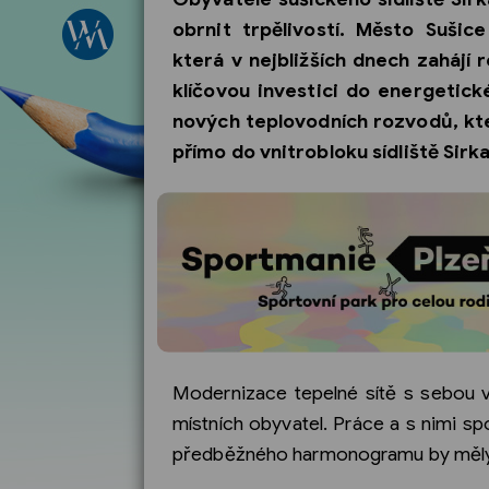
obrnit trpělivostí. Město Sušice
která v nejbližších dnech zahájí
klíčovou investici do energetic
nových teplovodních rozvodů, kte
přímo do vnitrobloku sídliště Sirk
Modernizace tepelné sítě s sebou v
místních obyvatel. Práce a s nimi sp
předběžného harmonogramu by měly