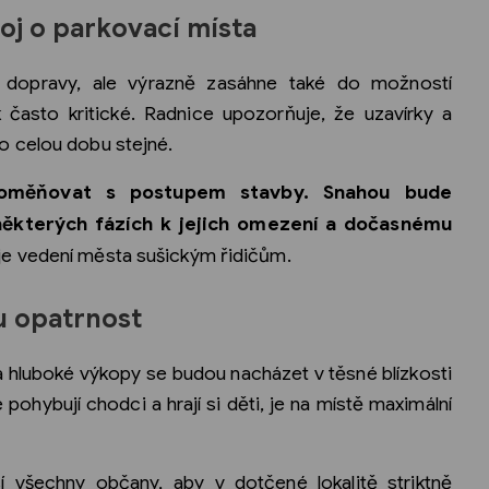
boj o parkovací místa
i dopravy, ale výrazně zasáhne také do možností
ak často kritické. Radnice upozorňuje, že uzavírky a
o celou dobu stejné.
roměňovat s postupem stavby. Snahou bude
některých fázích k jejich omezení a dočasnému
e vedení města sušickým řidičům.
u opatrnost
a hluboké výkopy se budou nacházet v těsné blízkosti
ohybují chodci a hrají si děti, je na místě maximální
 všechny občany, aby v dotčené lokalitě striktně