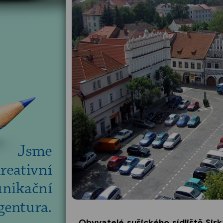
Obyvatelé sušického sídliště Sirka