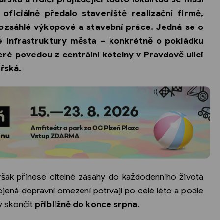
 oficiálně předalo staveniště realizační firmě,
 rozsáhlé výkopové a stavební práce. Jedná se o
ké infrastruktury města – konkrétně o pokládku
ré povedou z centrální kotelny v Pravdově ulici
ařská.
šak přinese citelné zásahy do každodenního života
ojená dopravní omezení potrvají po celé léto a podle
 skončit
přibližně do konce srpna
.