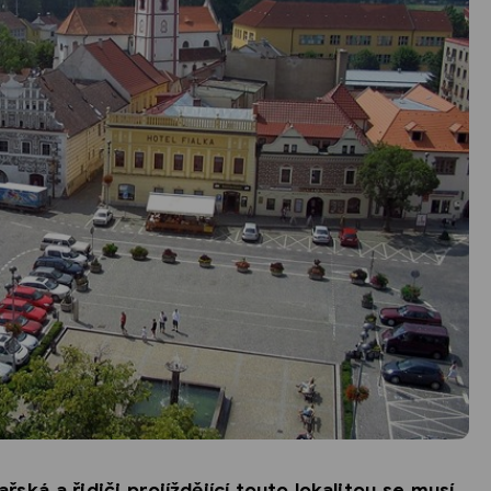
řská a řidiči projíždějící touto lokalitou se musí