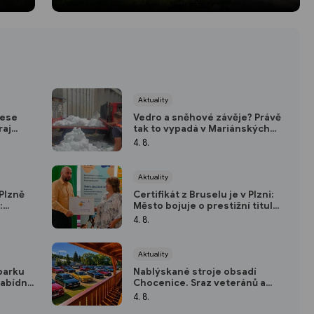
Aktuality
rese
Vedro a sněhové závěje? Právě
raj
tak to vypadá v Mariánských
do
Lázních
4. 8.
ích
Aktuality
Plzně
Certifikát z Bruselu je v Plzni:
:
Město bojuje o prestižní titul
 sobotu
Evropské hlavní město
4. 8.
dobrovolnictví 2028
Aktuality
parku
Nablýskané stroje obsadí
nabídne
Chocenice. Sraz veteránů a
 i
youngtimerů nabídne soutěže i
4. 8.
návštěvu soukromého muzea