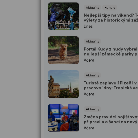
Aktuality
Kultura
Nejlepší tipy na víkend? 
výlety za historickými záž
přírodou i za kulturou
Dnes
Aktuality
Portál Kudy z nudy vybral
nejlepší zámecké parky p
pejskaře: V TOP 10 nechyb
Včera
jeden kousek od Plzně
Aktuality
Turisté zaplavují Plzeň i v
pracovní dny: Tropická ve
ženou do pivovarských sk
Včera
podzemí
Aktuality
Změna pravidel pojišťovn
připravila o šanci na nový
Paralympionik Ondřej Ka
Včera
přesto bojuje o soběstač