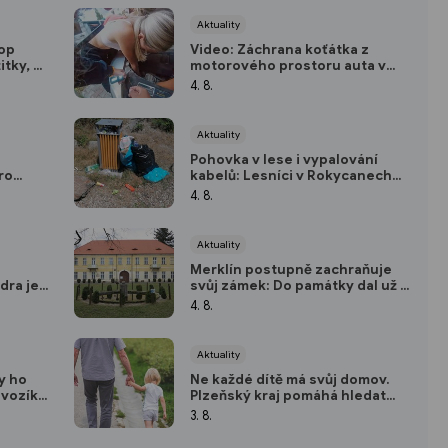
Aktuality
Top
Video: Záchrana koťátka z
itky, za
motorového prostoru auta v
Plzni
4. 8.
Aktuality
Pohovka v lese i vypalování
ro
kabelů: Lesníci v Rokycanech
í ani
bojují s černými skládkami a
4. 8.
riskantním zakládáním ohňů
Aktuality
Merklín postupně zachraňuje
dra je
svůj zámek: Do památky dal už 25
lepů a
milionů, v listopadu otevře nový
4. 8.
sál
Aktuality
y ho
Ne každé dítě má svůj domov.
 vozík.
Plzeňský kraj pomáhá hledat
as
pěstouny
3. 8.
nost