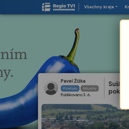
Všechny kraje
K
Pavel Žižka
Sušici 
Plzeňský
Aktuality
poklád
Publikováno
3. 6.