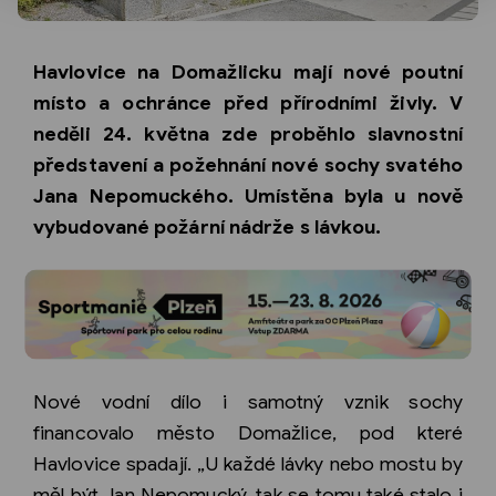
Havlovice na Domažlicku mají nové poutní
místo a ochránce před přírodními živly. V
neděli 24. května zde proběhlo slavnostní
představení a požehnání nové sochy svatého
Jana Nepomuckého. Umístěna byla u nově
vybudované požární nádrže s lávkou.
Nové vodní dílo i samotný vznik sochy
financovalo město Domažlice, pod které
Havlovice spadají. „U každé lávky nebo mostu by
měl být Jan Nepomucký, tak se tomu také stalo i