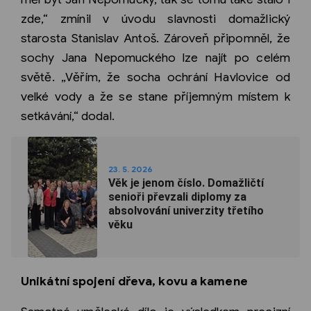
zde,“ zmínil v úvodu slavnosti domažlický
starosta Stanislav Antoš. Zároveň připomněl, že
sochy Jana Nepomuckého lze najít po celém
světě. „Věřím, že socha ochrání Havlovice od
velké vody a že se stane příjemným místem k
setkávání,“ dodal.
23. 5. 2026
Věk je jenom číslo. Domažličtí
senioři převzali diplomy za
absolvování univerzity třetího
věku
Unikátní spojení dřeva, kovu a kamene