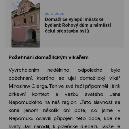
20. 5. 2026
Domažlice vylepší městské
bydlení: Rohový dům u náměstí
čeká přestavba bytů
Požehnání domažlickým vikářem
Vyvrcholením nedělního odpoledne bylo
požehnání, kterého se ujal domažlický vikář
Mirosław Gierga. Ten ve své řeči připomněl i širší
církevní kontext a vazbu svatého Jana
Nepomuckého na náš region. „Tato slavnost se
koná jenom několik dní poté, co jsme v
Nepomuku oslavili připojení této obce, kde se
svatý Jan narodil, k plzeňské diecézi. Takže je