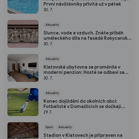
První návštěvníky přivítá už v pátek
30. 7.
Aktuality
Slunce, voda a vzduch. Znáte příběh
uměleckého díla na fasádě Rokycanské
nemocnice?
30. 7.
Aktuality
Klatovská ubytovna se proměnila v
moderní penzion: Hosté se odbaví sami
pomocí kódu
30. 7.
Aktuality
Konec dojíždění do okolních obcí:
Fotbalisté v Domažlicích se dočkají
nového hřiště
29. 7.
Sport
Aktuality
Stadion v Klatovech je připraven na