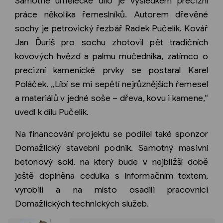
Samotné umělecké dílo je výsledkem precizní
práce několika řemeslníků. Autorem dřevěné
sochy je petrovický řezbář Radek Pučelík. Kovář
Jan Ďuriš pro sochu zhotovil pět tradičních
kovových hvězd a palmu mučedníka, zatímco o
precizní kamenické prvky se postaral Karel
Poláček. „Líbí se mi sepětí nejrůznějších řemesel
a materiálů v jedné soše – dřeva, kovu i kamene,“
uvedl k dílu Pučelík.
Na financování projektu se podílel také sponzor
Domažlický stavební podnik. Samotný masivní
betonový sokl, na který bude v nejbližší době
ještě doplněna cedulka s informačním textem,
vyrobili a na místo osadili pracovníci
Domažlických technických služeb.