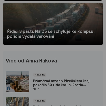
Řidiči v pasti. Na D5 se schyluje ke kolapsu,
policie vydala varování!
Více od Anna Raková
Aktuality
Průměrná mzda v Plzeňském kraji
pokořila 50 tisíc korun. Rostla
nejrychleji za pět let
31. 7.
Aktuality