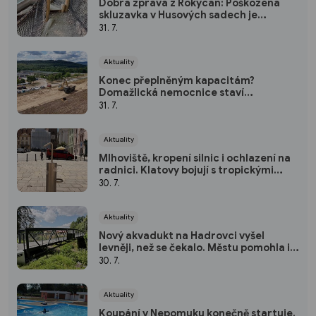
Dobrá zpráva z Rokycan: Poškozená
skluzavka v Husových sadech je
opravena
31. 7.
Aktuality
Konec přeplněným kapacitám?
Domažlická nemocnice staví
parkoviště pro zaměstnance
31. 7.
Aktuality
Mlhoviště, kropení silnic i ochlazení na
radnici. Klatovy bojují s tropickými
vedry
30. 7.
Aktuality
Nový akvadukt na Hadrovci vyšel
levněji, než se čekalo. Městu pomohla i
krajská dotace
30. 7.
Aktuality
Koupání v Nepomuku konečně startuje.