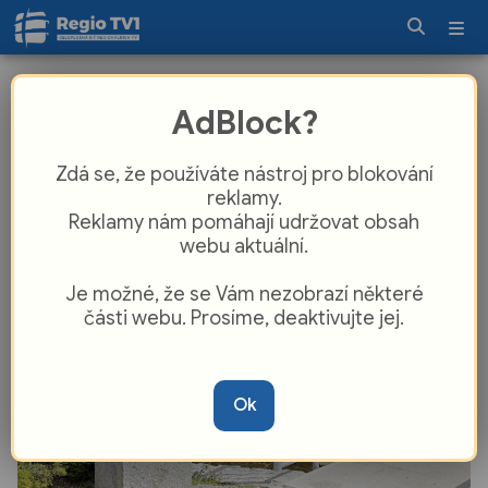
Spojení dřeva, kovu a kamene: V
AdBlock?
Havlovicích požehnali svatému Janu
Nepomuckému
Zdá se, že používáte nástroj pro blokování
reklamy.
Reklamy nám pomáhají udržovat obsah
webu aktuální.
Je možné, že se Vám nezobrazí některé
části webu. Prosíme, deaktivujte jej.
Ok