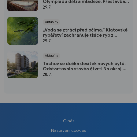
Olympiádu dětí a mládeže. Přestavba
vyšla na 50 milionů
29. 7.
Aktuality
„Voda se ztrácí před očima.“ Klatovské
rybářství zachraňuje tisíce ryb z
vysychajících rybníků
29. 7.
Aktuality
Tachov se dočká desítek nových bytů.
Odstartovala stavba čtvrti Na okraji
Tachov
28. 7.
O nás
Nastavení cookies