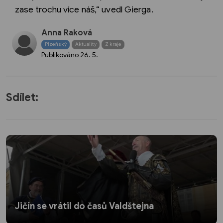
zase trochu více náš,“ uvedl Gierga.
Anna Raková
Plzeňský
Aktuality
Z kraje
Publikováno
26. 5.
Sdílet:
Jičín se vrátil do časů Valdštejna