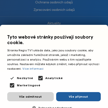
Ochrana osobních údajů
Zpracování osobních údajů
Aktuality
×
Krimi
Tyto webové stránky používají soubory
Sport
cookie.
Kultura
Stránka Regio TV1 ukládá data, jako jsou soubory cookie, aby
Cestování
umožnila základní funkčnost stránek, jakož i marketing,
personalizaci a analýzu. Používáním webu s tím vyjadřujete
souhlas. Nastavení můžete kdykoli změnit, nebo přijmout výchozí
©️
Primetime Media s.r.o.
nastavení.
Více informací
Všeobecné podmínky
Nezbytné
Analytické
Marketingové
Vše odmítnout
Vše přijmout
Zobrazit podrobnosti