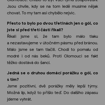
Jsou chvíle, kdy se na tom ledě musíme nějak
chovat. To my tam asi chybělo nejvíc.
Přesto to bylo po dvou třetinách jen o gól, co
jste si před třetí částí řikali?
Říkali jsme si, že tam bylo málo tlaku
a nezastavujeme v útočném pásmu před bránou.
Málo jsme se tam tlačili. Chodí to pomalu od
modré i od nás beků. Proti Olomouci se fakt
těžko dostává do šancí.
Jedná se o druhou domácí porážku o gól, co
s tím?
Jsme pozitivní, dvě porážky měly lepší týmy.
Možná líp, když to přišlo teď. Do dalšího zápasu
jdeme vyhrát.