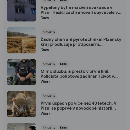
Vypálený byt a masivní evakuace v
Plzni! Hasiči zachraňovali obyvatele v
maskách
Dnes
Aktuality
Žádný oheň ani pyrotechnika! Plzeňský
kraj prodlužuje protipožární
pohotovost
Dnes
Aktuality
Krimi
Mimo službu, a přesto v první linii.
Policista pohotově zachránil život v
plzeňském fitku
Včera
Aktuality
První úspěch po více než 40 letech. V
Plzni se poprvé v novodobé historii
narodili nosálové bělohubí
Včera
Aktuality
Krimi