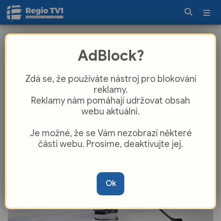
Plzeňský kapitán Jeřábek přiznává:
AdBlock?
Musíme být jako hráči vůči týmu víc
zodpovědní
Zdá se, že používáte nástroj pro blokování
reklamy.
Reklamy nám pomáhají udržovat obsah
webu aktuální.
Je možné, že se Vám nezobrazí některé
části webu. Prosíme, deaktivujte jej.
Ok