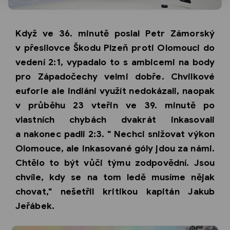
Když ve 36. minutě poslal Petr Zámorský
v přesilovce Škodu Plzeň proti Olomouci do
vedení 2:1, vypadalo to s ambicemi na body
pro Západočechy velmi dobře. Chvilkové
euforie ale indiáni využít nedokázali, naopak
v průběhu 23 vteřin ve 39. minutě po
vlastních chybách dvakrát inkasovali
a nakonec padli 2:3. " Nechci snižovat výkon
Olomouce, ale inkasované góly jdou za námi.
Chtělo to být vůči týmu zodpovědní. Jsou
chvíle, kdy se na tom ledě musíme nějak
chovat," nešetřil kritikou kapitán Jakub
Jeřábek.