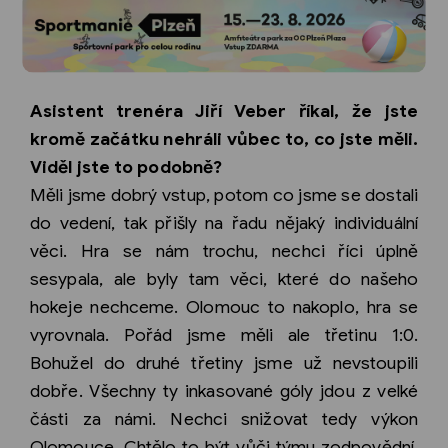
Asistent trenéra Jiří Veber říkal, že jste
kromě začátku nehráli vůbec to, co jste měli.
Viděl jste to podobně?
Měli jsme dobrý vstup, potom co jsme se dostali
do vedení, tak přišly na řadu nějaký individuální
věci. Hra se nám trochu, nechci říci úplně
sesypala, ale byly tam věci, které do našeho
hokeje nechceme. Olomouc to nakoplo, hra se
vyrovnala. Pořád jsme měli ale třetinu 1:0.
Bohužel do druhé třetiny jsme už nevstoupili
dobře. Všechny ty inkasované góly jdou z velké
části za námi. Nechci snižovat tedy výkon
Olomouce. Chtělo to být vůči týmu zodpovědní.