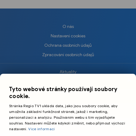
O nás
Nastavení cookies
Ochrana osobních údajů
Zpracování osobních údajů
Aktuality
×
Krimi
Tyto webové stránky používají soubory
Sport
cookie.
Kultura
Stránka Regio TV1 ukládá data, jako jsou soubory cookie, aby
Cestování
umožnila základní funkčnost stránek, jakož i marketing,
personalizaci a analýzu. Používáním webu s tím vyjadřujete
souhlas. Nastavení můžete kdykoli změnit, nebo přijmout výchozí
©️
Primetime Media s.r.o.
nastavení.
Více informací
Všeobecné podmínky