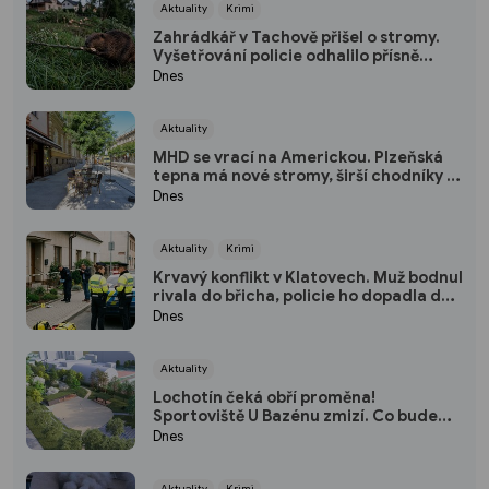
Aktuality
Krimi
Zahrádkář v Tachově přišel o stromy.
Vyšetřování policie odhalilo přísně
chráněného viníka
Dnes
Aktuality
MHD se vrací na Americkou. Plzeňská
tepna má nové stromy, širší chodníky i
zónu 20 km/h
Dnes
Aktuality
Krimi
Krvavý konflikt v Klatovech. Muž bodnul
rivala do břicha, policie ho dopadla do
dvou hodin
Dnes
Aktuality
Lochotín čeká obří proměna!
Sportoviště U Bazénu zmizí. Co bude
místo něj?
Dnes
Aktuality
Krimi