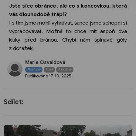
Jste sice obránce, ale co s koncovkou, která
vás dlouhodobě trápí?
I s tím jsme mohli vyhrávat, šance jsme schopni si
vypracovávat. Možná to chce mít aspoň dva
kluky před bránou. Chybí nám špinavé góly
z dorážek.
Marie Osvaldová
Plzeňský
Sport
Aktuálně
Publikováno
17. 10. 2025
Sdílet: