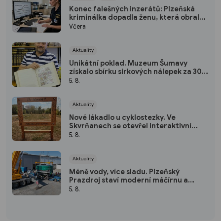
Konec falešných inzerátů: Plzeňská
kriminálka dopadla ženu, která obrala
desítky lidí po celé republice
Včera
Aktuality
Unikátní poklad. Muzeum Šumavy
získalo sbírku sirkových nálepek za 300
tisíc
5. 8.
Aktuality
Nové lákadlo u cyklostezky. Ve
Skvrňanech se otevřel interaktivní
Ekopark
5. 8.
Aktuality
Méně vody, více sladu. Plzeňský
Prazdroj staví moderní máčírnu a
ušetří miliony litrů vody
5. 8.