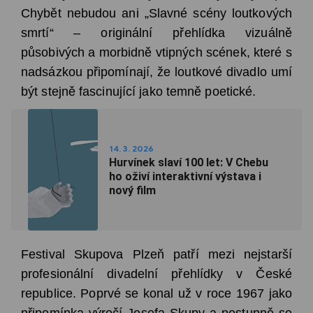
Chybět nebudou ani „Slavné scény loutkových
smrtí“ – originální přehlídka vizuálně
působivých a morbidně vtipných scének, které s
nadsázkou připomínají, že loutkové divadlo umí
být stejně fascinující jako temně poetické.
14. 3. 2026
Hurvínek slaví 100 let: V Chebu
ho oživí interaktivní výstava i
nový film
Festival Skupova Plzeň patří mezi nejstarší
profesionální divadelní přehlídky v České
republice. Poprvé se konal už v roce 1967 jako
připomínka výročí Josefa Skupy a postupně se