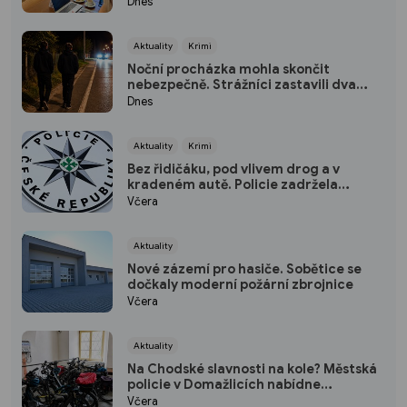
Dnes
Aktuality
Krimi
Noční procházka mohla skončit
nebezpečně. Strážníci zastavili dva
mladíky mířící do Bohatic
Dnes
Aktuality
Krimi
Bez řidičáku, pod vlivem drog a v
kradeném autě. Policie zadržela
třicetiletého muže
Včera
Aktuality
Nové zázemí pro hasiče. Sobětice se
dočkaly moderní požární zbrojnice
Včera
Aktuality
Na Chodské slavnosti na kole? Městská
policie v Domažlicích nabídne
bezplatnou úschovnu
Včera