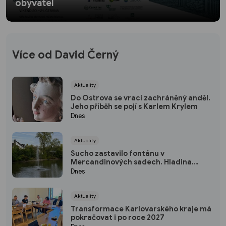
obyvatel
Více od David Černý
Aktuality
Do Ostrova se vrací zachráněný anděl.
Jeho příběh se pojí s Karlem Krylem
Dnes
Aktuality
Sucho zastavilo fontánu v
Mercandinových sadech. Hladina
rybníka výrazně klesla
Dnes
Aktuality
Transformace Karlovarského kraje má
pokračovat i po roce 2027