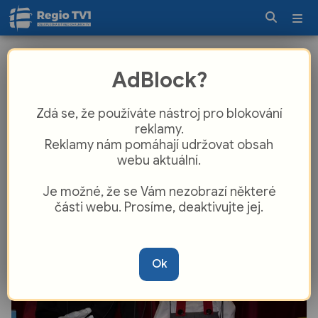
Plzeň ožije loutkami a fantazií.
AdBlock?
Skupova Plzeň zve na mezinárodní
festival
Zdá se, že používáte nástroj pro blokování
reklamy.
Reklamy nám pomáhají udržovat obsah
webu aktuální.
Je možné, že se Vám nezobrazí některé
části webu. Prosíme, deaktivujte jej.
Ok