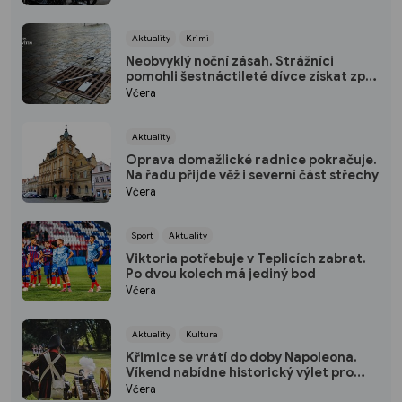
Aktuality
Krimi
Neobvyklý noční zásah. Strážníci
pomohli šestnáctileté dívce získat zpět
mobil
Včera
Aktuality
Oprava domažlické radnice pokračuje.
Na řadu přijde věž i severní část střechy
Včera
Sport
Aktuality
Viktoria potřebuje v Teplicích zabrat.
Po dvou kolech má jediný bod
Včera
Aktuality
Kultura
Křimice se vrátí do doby Napoleona.
Víkend nabídne historický výlet pro
děti
Včera