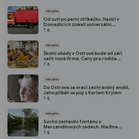
Aktuality
Od suti po parní stříkačku. Hasiči v
Domažlicích získali univerzální
kontejner
7. 8.
Aktuality
Školní obědy v Ostrově bude od září
vařit nová firma. Ceny pro rodiče
zůstávají stejné
7. 8.
Aktuality
Do Ostrova se vrací zachráněný anděl.
Jeho příběh se pojí s Karlem Krylem
7. 8.
Aktuality
Sucho zastavilo fontánu v
Mercandinových sadech. Hladina
rybníka výrazně klesla
7. 8.