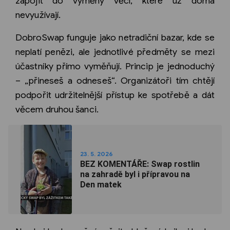
zapojit do výměny věcí, které už doma
nevyužívají.
DobroSwap funguje jako netradiční bazar, kde se
neplatí penězi, ale jednotlivé předměty se mezi
účastníky přímo vyměňují. Princip je jednoduchý
– „přineseš a odneseš“. Organizátoři tím chtějí
podpořit udržitelnější přístup ke spotřebě a dát
věcem druhou šanci.
23. 5. 2026
BEZ KOMENTÁŘE: Swap rostlin
na zahradě byl i přípravou na
Den matek