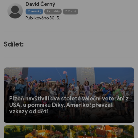
David Černý
Plzeňský
Aktuality
Z Plzně
Publikováno
30. 5.
Sdílet:
Plzeň navštívili dva stoleté váleční veteráni z
USA, u pomníku Díky, Ameriko! převzali
vzkazy od dětí