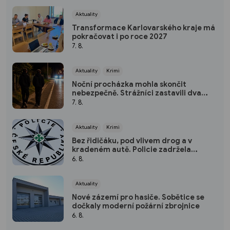
Aktuality
Transformace Karlovarského kraje má
pokračovat i po roce 2027
7. 8.
Aktuality
Krimi
Noční procházka mohla skončit
nebezpečně. Strážníci zastavili dva
mladíky mířící do Bohatic
7. 8.
Aktuality
Krimi
Bez řidičáku, pod vlivem drog a v
kradeném autě. Policie zadržela
třicetiletého muže
6. 8.
Aktuality
Nové zázemí pro hasiče. Sobětice se
dočkaly moderní požární zbrojnice
6. 8.