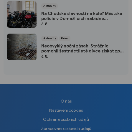
Aktuality
Na Chodské slavnosti na kole? Městská
policie v Domažlicích nabídne
bezplatnou úschovnu
6. 8.
Aktuality
Krimi
Neobvyklý noční zásah. Strážníci
pomohli šestnáctileté dívce získat zpět
mobil
6. 8.
O nás
Nastavení cookies
Ochrana osobních údajů
Zpracování osobních údajů