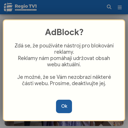
Plzeň čeká další DobroSwap. Lidé si
AdBlock?
budou moci vyměnit oblečení i knihy
Zdá se, že používáte nástroj pro blokování
reklamy.
Reklamy nám pomáhají udržovat obsah
webu aktuální.
Je možné, že se Vám nezobrazí některé
části webu. Prosíme, deaktivujte jej.
Ok