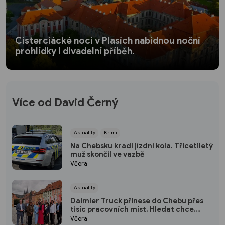
Cisterciácké noci v Plasích nabídnou noční
prohlídky i divadelní příběh.
Více od David Černý
Aktuality
Krimi
Na Chebsku kradl jízdní kola. Třicetiletý
muž skončil ve vazbě
Včera
Aktuality
Daimler Truck přinese do Chebu přes
tisíc pracovních míst. Hledat chce
hlavně lidi z regionu
Včera