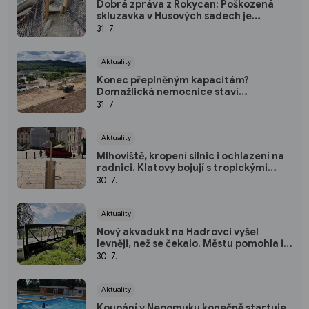
Dobrá zpráva z Rokycan: Poškozená
skluzavka v Husových sadech je
opravena
31. 7.
Aktuality
Konec přeplněným kapacitám?
Domažlická nemocnice staví
parkoviště pro zaměstnance
31. 7.
Aktuality
Mlhoviště, kropení silnic i ochlazení na
radnici. Klatovy bojují s tropickými
vedry
30. 7.
Aktuality
Nový akvadukt na Hadrovci vyšel
levněji, než se čekalo. Městu pomohla i
krajská dotace
30. 7.
Aktuality
Koupání v Nepomuku konečně startuje.