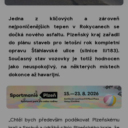
Jedna z klíčových a zároveň
nejponičenějších tepen v Rokycanech se
dočká nového asfaltu. Plzeňský kraj zařadil
do plánu staveb pro letošní rok kompletní
opravu Šťáhlavské ulice (silnice II/183).
Současný stav vozovky je totiž hodnocen
jako neuspokojivý, na některých místech
dokonce až havarijní.
„Chtěl bych především poděkovat Plzeňskému
kraji a Správě a údržbě silnic Plzeňského kraje, že