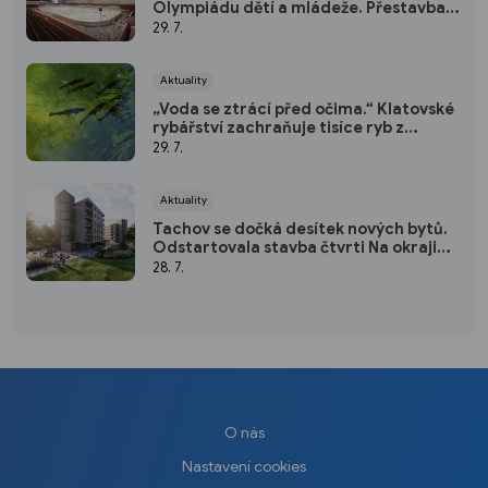
Olympiádu dětí a mládeže. Přestavba
vyšla na 50 milionů
29. 7.
Aktuality
„Voda se ztrácí před očima.“ Klatovské
rybářství zachraňuje tisíce ryb z
vysychajících rybníků
29. 7.
Aktuality
Tachov se dočká desítek nových bytů.
Odstartovala stavba čtvrti Na okraji
Tachov
28. 7.
O nás
Nastavení cookies