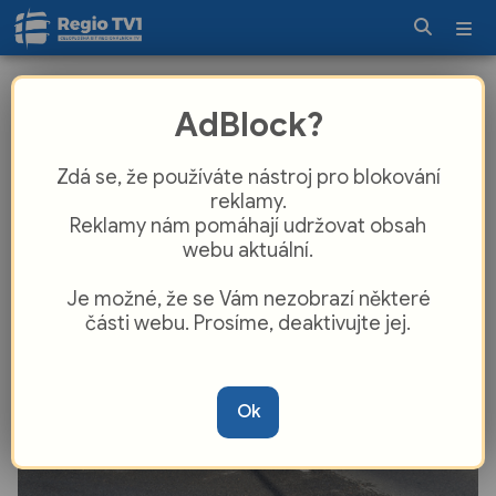
Omezení na celé prázdniny.
AdBlock?
Rokycany čeká oprava důležité ulice
v havarijním stavu
Zdá se, že používáte nástroj pro blokování
reklamy.
Reklamy nám pomáhají udržovat obsah
webu aktuální.
Je možné, že se Vám nezobrazí některé
části webu. Prosíme, deaktivujte jej.
Ok