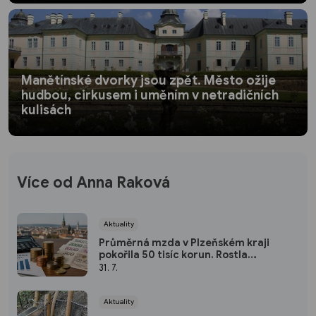
Manětínské dvorky jsou zpět. Město ožije
hudbou, cirkusem i uměním v netradičních
kulisách
Více od Anna Raková
Aktuality
Průměrná mzda v Plzeňském kraji
pokořila 50 tisíc korun. Rostla
nejrychleji za pět let
31. 7.
Aktuality