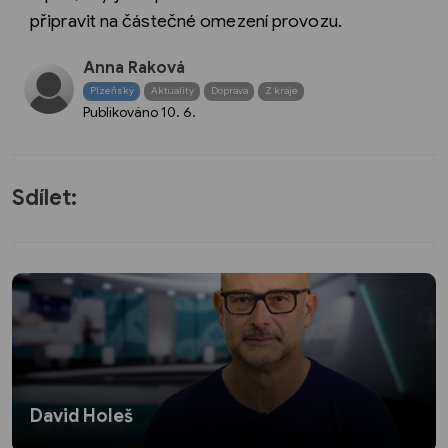
připravit na částečné omezení provozu.
Anna Raková
Plzeňský
Aktuality
Doprava
Z kraje
Publikováno
10. 6.
Sdílet:
David Holeš