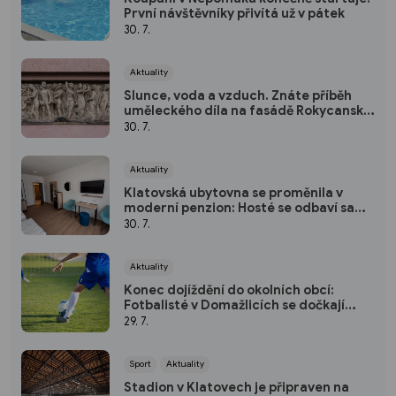
První návštěvníky přivítá už v pátek
30. 7.
Aktuality
Slunce, voda a vzduch. Znáte příběh
uměleckého díla na fasádě Rokycanské
nemocnice?
30. 7.
Aktuality
Klatovská ubytovna se proměnila v
moderní penzion: Hosté se odbaví sami
pomocí kódu
30. 7.
Aktuality
Konec dojíždění do okolních obcí:
Fotbalisté v Domažlicích se dočkají
nového hřiště
29. 7.
Sport
Aktuality
Stadion v Klatovech je připraven na