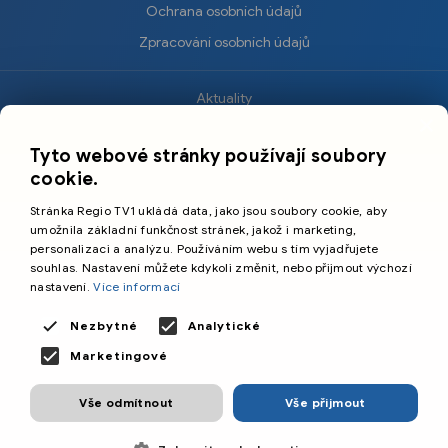
Ochrana osobních údajů
Zpracování osobních údajů
Aktuality
×
Krimi
Tyto webové stránky používají soubory
Sport
cookie.
Kultura
Stránka Regio TV1 ukládá data, jako jsou soubory cookie, aby
Cestování
umožnila základní funkčnost stránek, jakož i marketing,
personalizaci a analýzu. Používáním webu s tím vyjadřujete
souhlas. Nastavení můžete kdykoli změnit, nebo přijmout výchozí
©️
Primetime Media s.r.o.
nastavení.
Více informací
Všeobecné podmínky
Nezbytné
Analytické
Marketingové
Vše odmítnout
Vše přijmout