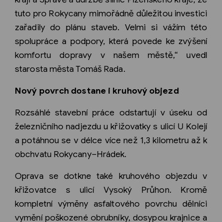
tuto pro Rokycany mimořádně důležitou investici
zařadily do plánu staveb. Velmi si vážím této
spolupráce a podpory, která povede ke zvýšení
komfortu dopravy v našem městě,“ uvedl
starosta města Tomáš Rada.
Nový povrch dostane i kruhový objezd
Rozsáhlé stavební práce odstartují v úseku od
železničního nadjezdu u křižovatky s ulicí U Kolejí
a potáhnou se v délce více než 1,3 kilometru až k
obchvatu Rokycany–Hrádek.
Oprava se dotkne také kruhového objezdu v
křižovatce s ulicí Vysoký Průhon. Kromě
kompletní výměny asfaltového povrchu dělníci
vymění poškozené obrubníky, dosypou krajnice a