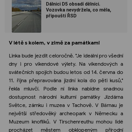
Dálnici D5 obsadí dělníci.
Vozovka nevydržela, co měla,
připouští ŘSD
V létě s kolem, v zimě za památkami
Linka bude jezdit celoročně. "Je ideální pro všední
dny i pro víkendové výlety. Na víkendových a
svátečních spojích budou letos od 14. června do
11. října přepravována jízdní kola do pěti kusů,"
řekla mluvčí. Podle ní linka nabídne snadnou
dostupnost národní kulturní památky Jízdárna
Světce, zámku i muzea v Tachově. V Bärnau je
největší středověký archeopark v Německu a
Muzeum knoflíků. V Tirschenreuthu mohou lidé
procházet městem obklopeným přírodní