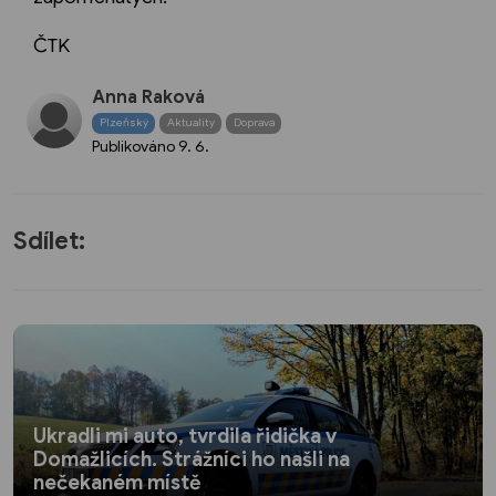
ČTK
Anna Raková
Plzeňský
Aktuality
Doprava
Publikováno
9. 6.
Sdílet:
Ukradli mi auto, tvrdila řidička v
Domažlicích. Strážníci ho našli na
nečekaném místě