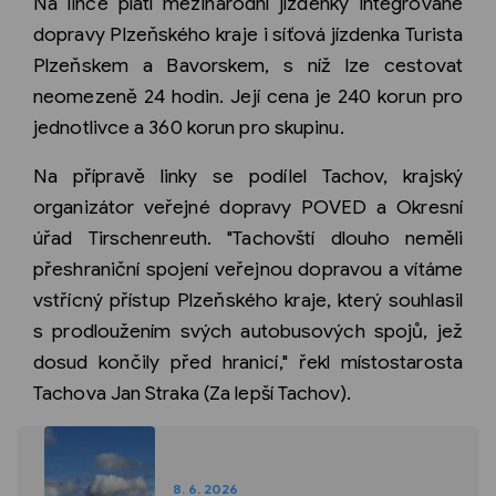
Na lince platí mezinárodní jízdenky integrované
dopravy Plzeňského kraje i síťová jízdenka Turista
Plzeňskem a Bavorskem, s níž lze cestovat
neomezeně 24 hodin. Její cena je 240 korun pro
jednotlivce a 360 korun pro skupinu.
Na přípravě linky se podílel Tachov, krajský
organizátor veřejné dopravy POVED a Okresní
úřad Tirschenreuth. "Tachovští dlouho neměli
přeshraniční spojení veřejnou dopravou a vítáme
vstřícný přístup Plzeňského kraje, který souhlasil
s prodloužením svých autobusových spojů, jež
dosud končily před hranicí," řekl místostarosta
Tachova Jan Straka (Za lepší Tachov).
8. 6. 2026