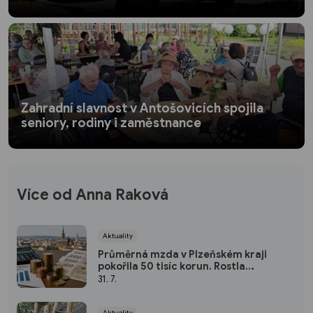
Zahradní slavnost v Antošovicích spojila
seniory, rodiny i zaměstnance
Více od Anna Raková
Aktuality
Průměrná mzda v Plzeňském kraji
pokořila 50 tisíc korun. Rostla
nejrychleji za pět let
31. 7.
Aktuality