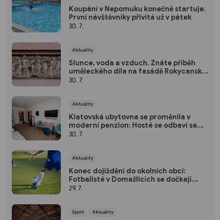
Koupání v Nepomuku konečně startuje.
První návštěvníky přivítá už v pátek
30. 7.
Aktuality
Slunce, voda a vzduch. Znáte příběh
uměleckého díla na fasádě Rokycanské
nemocnice?
30. 7.
Aktuality
Klatovská ubytovna se proměnila v
moderní penzion: Hosté se odbaví sami
pomocí kódu
30. 7.
Aktuality
Konec dojíždění do okolních obcí:
Fotbalisté v Domažlicích se dočkají
nového hřiště
29. 7.
Sport
Aktuality