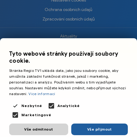
Ochrana osobních údajů
Zpracování osobních údajů
Aktuality
×
Krimi
Tyto webové stránky používají soubory
Sport
cookie.
Kultura
Stránka Regio TV1 ukládá data, jako jsou soubory cookie, aby
Cestování
umožnila základní funkčnost stránek, jakož i marketing,
personalizaci a analýzu. Používáním webu s tím vyjadřujete
souhlas. Nastavení můžete kdykoli změnit, nebo přijmout výchozí
©️
Primetime Media s.r.o.
nastavení.
Více informací
Všeobecné podmínky
Nezbytné
Analytické
Marketingové
Vše odmítnout
Vše přijmout