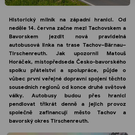
Historický milník na západní hranici. Od
neděle 14. června začne mezi Tachovskem a
Bavorskem jezdit nová pravidelná
autobusová linka na trase Tachov–Bärnau–
Tirschenreuth. Jak upozornil Matouš
Horáček, místopředseda Česko-bavorského
spolku přátelství a spolupráce, půjde o
vůbec první veřejné dopravní spojení těchto
sousedních regionů od konce druhé světové
války. Autobusy budou přes hranici
pendlovat třikrát denně a jejich provoz
společně zafinancují město Tachov a
bavorský okres Tirschenreuth.