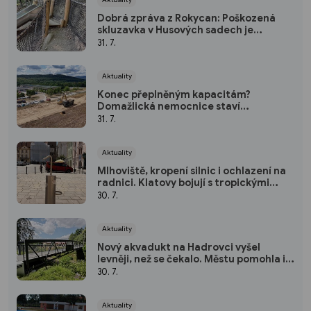
Dobrá zpráva z Rokycan: Poškozená
skluzavka v Husových sadech je
opravena
31. 7.
Aktuality
Konec přeplněným kapacitám?
Domažlická nemocnice staví
parkoviště pro zaměstnance
31. 7.
Aktuality
Mlhoviště, kropení silnic i ochlazení na
radnici. Klatovy bojují s tropickými
vedry
30. 7.
Aktuality
Nový akvadukt na Hadrovci vyšel
levněji, než se čekalo. Městu pomohla i
krajská dotace
30. 7.
Aktuality