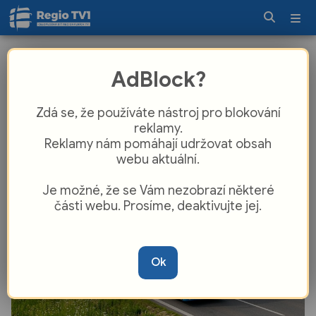
Nová éra cestování na Tachovsku.
AdBlock?
Přeshraniční autobus vyjede poprvé
od druhé světové války
Zdá se, že používáte nástroj pro blokování
reklamy.
Reklamy nám pomáhají udržovat obsah
webu aktuální.
Je možné, že se Vám nezobrazí některé
části webu. Prosíme, deaktivujte jej.
Ok