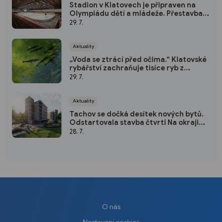
Stadion v Klatovech je připraven na
Olympiádu dětí a mládeže. Přestavba
vyšla na 50 milionů
29. 7.
Aktuality
„Voda se ztrácí před očima.“ Klatovské
rybářství zachraňuje tisíce ryb z
vysychajících rybníků
29. 7.
Aktuality
Tachov se dočká desítek nových bytů.
Odstartovala stavba čtvrti Na okraji
Tachov
28. 7.
O nás
Nastavení cookies