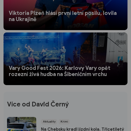
Viktoria Plzeň hlásí první letní posilu, lovila
na Ukrajině
Vary Good Fest 2026: Karlovy Vary opět
rozezní živá hudba na Šibeničním vrchu
Více od David Černý
Aktuality
Krimi
Na Chebsku kradl jízdní kola. Třicetiletý