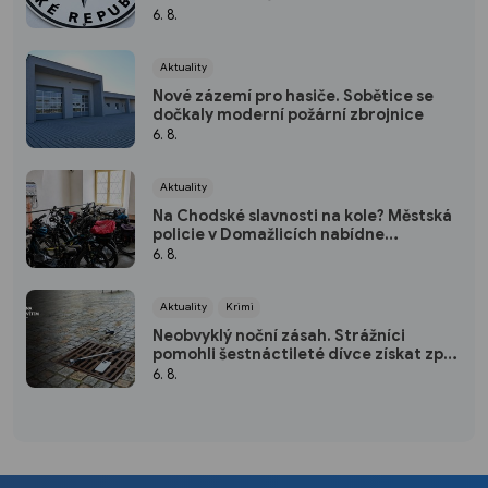
třicetiletého muže
6. 8.
Aktuality
Nové zázemí pro hasiče. Sobětice se
dočkaly moderní požární zbrojnice
6. 8.
Aktuality
Na Chodské slavnosti na kole? Městská
policie v Domažlicích nabídne
bezplatnou úschovnu
6. 8.
Aktuality
Krimi
Neobvyklý noční zásah. Strážníci
pomohli šestnáctileté dívce získat zpět
mobil
6. 8.