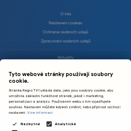
O nás
Nastavení cookies
Ochrana osobních údajů
Zpracování osobních údajů
Aktuality
×
Krimi
Tyto webové stránky používají soubory
Sport
cookie.
Kultura
Stránka Regio TV1 ukládá data, jako jsou soubory cookie, aby
Cestování
umožnila základní funkčnost stránek, jakož i marketing,
personalizaci a analýzu. Používáním webu s tím vyjadřujete
souhlas. Nastavení můžete kdykoli změnit, nebo přijmout výchozí
©️
Primetime Media s.r.o.
nastavení.
Více informací
Všeobecné podmínky
Nezbytné
Analytické