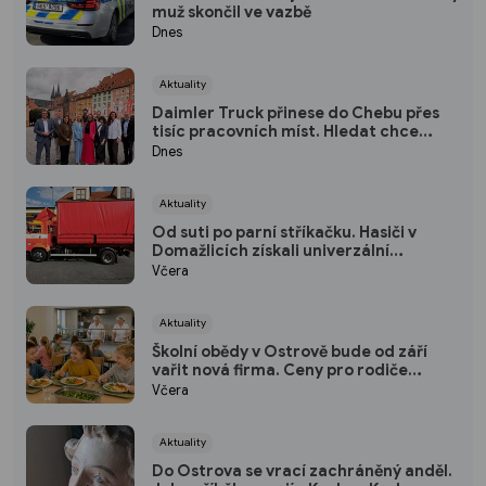
muž skončil ve vazbě
Dnes
Aktuality
Daimler Truck přinese do Chebu přes
tisíc pracovních míst. Hledat chce
hlavně lidi z regionu
Dnes
Aktuality
Od suti po parní stříkačku. Hasiči v
Domažlicích získali univerzální
kontejner
Včera
Aktuality
Školní obědy v Ostrově bude od září
vařit nová firma. Ceny pro rodiče
zůstávají stejné
Včera
Aktuality
Do Ostrova se vrací zachráněný anděl.