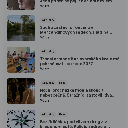
Jeho příběh se pojí s Karlem Krylem
Včera
Aktuality
Sucho zastavilo fontánu v
Mercandinových sadech. Hladina
rybníka výrazně klesla
Včera
Aktuality
Transformace Karlovarského kraje má
pokračovat i po roce 2027
Včera
Aktuality
Krimi
Noční procházka mohla skončit
nebezpečně. Strážníci zastavili dva
mladíky mířící do Bohatic
Včera
Aktuality
Krimi
Bez řidičáku, pod vlivem drog a v
kradeném autě. Policie zadržela