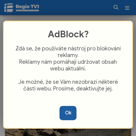
Nová ekologická čistírna na
AdBlock?
Čerchově je v provozu, je šetrná k
přírodě
Zdá se, že používáte nástroj pro blokování
reklamy.
Reklamy nám pomáhají udržovat obsah
webu aktuální.
Je možné, že se Vám nezobrazí některé
části webu. Prosíme, deaktivujte jej.
Ok