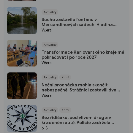
Aktuality
Sucho zastavilo fontánu v
Mercandinových sadech. Hladina
rybníka výrazně klesla
Včera
Aktuality
Transformace Karlovarského kraje má
pokračovat i po roce 2027
Včera
Aktuality
Krimi
Noční procházka mohla skončit
nebezpečně. Strážníci zastavili dva
mladíky mířící do Bohatic
Včera
Aktuality
Krimi
Bez řidičáku, pod vlivem drog a v
kradeném autě. Policie zadržela
třicetiletého muže
6. 8.