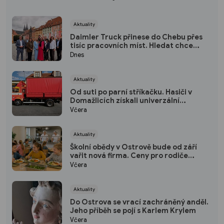
Aktuality
Daimler Truck přinese do Chebu přes
tisíc pracovních míst. Hledat chce
hlavně lidi z regionu
Dnes
Aktuality
Od suti po parní stříkačku. Hasiči v
Domažlicích získali univerzální
kontejner
Včera
Aktuality
Školní obědy v Ostrově bude od září
vařit nová firma. Ceny pro rodiče
zůstávají stejné
Včera
Aktuality
Do Ostrova se vrací zachráněný anděl.
Jeho příběh se pojí s Karlem Krylem
Včera