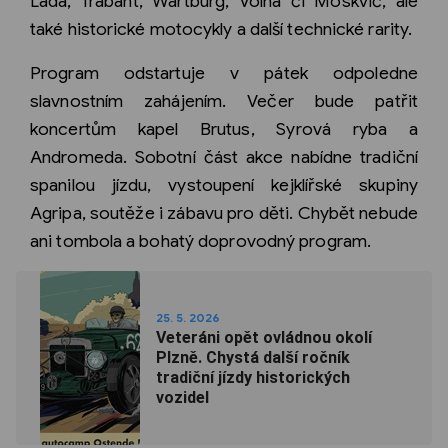
Lada, Trabant, Wartburg, Volha či Moskvič, ale
také historické motocykly a další technické rarity.
Program odstartuje v pátek odpoledne
slavnostním zahájením. Večer bude patřit
koncertům kapel Brutus, Syrová ryba a
Andromeda. Sobotní část akce nabídne tradiční
spanilou jízdu, vystoupení kejklířské skupiny
Agripa, soutěže i zábavu pro děti. Chybět nebude
ani tombola a bohatý doprovodný program.
25. 5. 2026
Veteráni opět ovládnou okolí
Plzně. Chystá další ročník
tradiční jízdy historických
vozidel