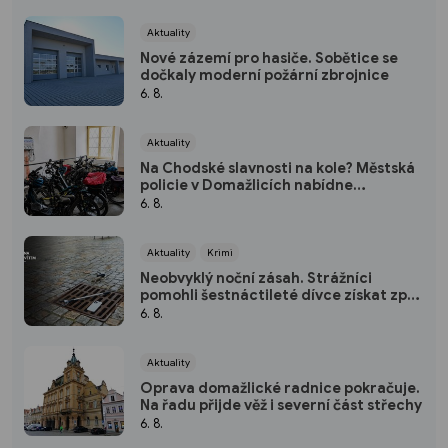
Aktuality
Nové zázemí pro hasiče. Sobětice se
dočkaly moderní požární zbrojnice
6. 8.
Aktuality
Na Chodské slavnosti na kole? Městská
policie v Domažlicích nabídne
bezplatnou úschovnu
6. 8.
Aktuality
Krimi
Neobvyklý noční zásah. Strážníci
pomohli šestnáctileté dívce získat zpět
mobil
6. 8.
Aktuality
Oprava domažlické radnice pokračuje.
Na řadu přijde věž i severní část střechy
6. 8.