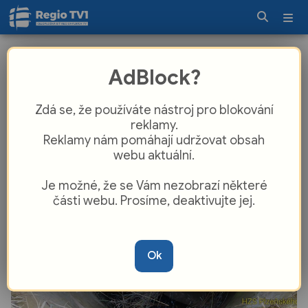
Drama na Plzeňsku. Pod poníkem se
AdBlock?
propadl poklop, ze studny ho tahali
hasiči
Zdá se, že používáte nástroj pro blokování
reklamy.
Reklamy nám pomáhají udržovat obsah
webu aktuální.
Je možné, že se Vám nezobrazí některé
části webu. Prosíme, deaktivujte jej.
Ok