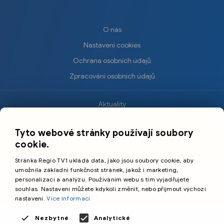
O nás
Nastavení cookies
Ochrana osobních údajů
Zpracování osobních údajů
Aktuality
×
Krimi
Tyto webové stránky používají soubory
Sport
cookie.
Kultura
Stránka Regio TV1 ukládá data, jako jsou soubory cookie, aby
Cestování
umožnila základní funkčnost stránek, jakož i marketing,
personalizaci a analýzu. Používáním webu s tím vyjadřujete
souhlas. Nastavení můžete kdykoli změnit, nebo přijmout výchozí
©️
Primetime Media s.r.o.
nastavení.
Více informací
Všeobecné podmínky
Nezbytné
Analytické