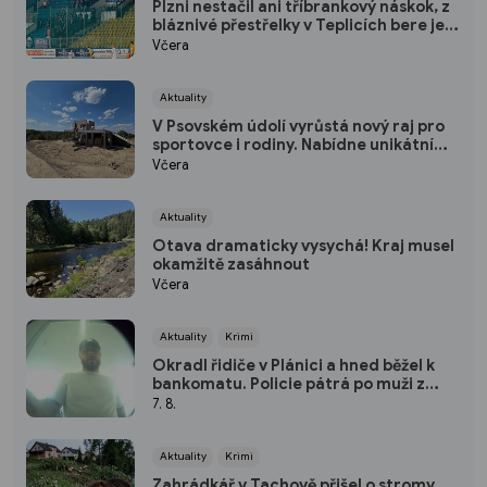
Plzni nestačil ani tříbrankový náskok, z
bláznivé přestřelky v Teplicích bere jen
bod
Včera
Aktuality
V Psovském údolí vyrůstá nový raj pro
sportovce i rodiny. Nabídne unikátní
pumptrack i šestimetrovou vyhlídku
Včera
Aktuality
Otava dramaticky vysychá! Kraj musel
okamžitě zasáhnout
Včera
Aktuality
Krimi
Okradl řidiče v Plánici a hned běžel k
bankomatu. Policie pátrá po muži z
kamerových záznamů
7. 8.
Aktuality
Krimi
Zahrádkář v Tachově přišel o stromy.